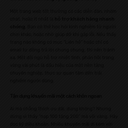
Một trang web tốt thường có các diễn đàn, nhóm
chat, hoặc ít nhất là
hỗ trợ khách hàng nhanh
chóng
. Bạn có thể học hỏi kinh nghiệm từ người
chơi khác, hoặc nhờ giúp đỡ khi gặp lỗi. Nếu thấy
trang nào không có mục “Liên hệ” hoặc chỉ có
email tự động trả lời chung chung, thì nên tránh
xa. Một đội ngũ hỗ trợ nhiệt tình, phản hồi trong
vòng vài phút là dấu hiệu của một nền tảng
chuyên nghiệp, thực sự quan tâm đến trải
nghiệm người dùng.
Tận dụng khuyến mãi một cách khôn ngoan
Ai mà chẳng thích ưu đãi, đúng không? Nhưng
đừng vì thấy “nạp 100 tặng 200” mà vội vàng. Hãy
đọc kỹ điều khoản. Nhiều khuyến mãi đi kèm với