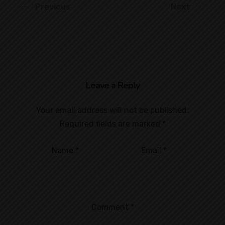
Previous
Next
Leave a Reply
Your email address will not be published.
Required fields are marked
*
Name
*
Email
*
Comment
*