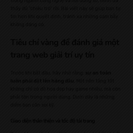
trong ngành công nghệ và nội dung số, mình đã
thấy đủ “chiêu trò” rồi. Bài viết này sẽ giúp bạn tự
tin hơn khi quyết định, tránh xa những cạm bẫy
không đáng có.
Tiêu chí vàng để đánh giá một
trang web giải trí uy tín
Trước khi bắt đầu, hãy nhớ rằng:
sự an toàn
luôn phải đặt lên hàng đầu
. Một nền tảng tốt
không chỉ có đồ họa đẹp hay game nhiều, mà còn
phải tôn trọng người dùng. Dưới đây là những
điểm bạn cần soi kỹ.
Giao diện thân thiện và tốc độ tải trang