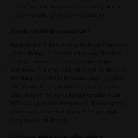
ảnh hưởng đến công việc và cuộc sống. Mình xin
chia sẻ vài kinh nghiệm “xương máu” nhé.
Đặt giới hạn thời gian và ngân sách
Nghe có vẻ khô khan, nhưng đây là cách duy nhất
để bạn không bị cuốn theo vòng xoáy “chơi nữa,
chơi mãi”. Hãy tự nhủ: “Mình chỉ chơi 30 phút
thôi” hoặc “Tuần này mình chỉ nạp tối đa 100k”. Có
thể dùng đồng hồ báo thức hoặc ứng dụng nhắc
nhở. Khi đã hết giờ, dù đang thắng lớn hay thua
đậm, cũng nên dừng lại.
Kỷ luật tự giác
là bạn
thân của người chơi thông minh. Mình từng thấy
nhiều người bạn vì ham gỡ mà “sập bẫy”, cuối
cùng mất cả chì lẫn chài.
Ưu tiên các tính năng cộng đồng và hỗ trợ