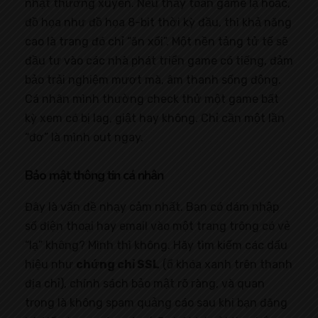
nhật thường xuyên. Nếu thấy toàn game lạ hoắc,
đồ họa như đồ họa 8-bit thời kỳ đầu, thì khả năng
cao là trang đó chỉ “ăn xổi”. Một nền tảng tử tế sẽ
đầu tư vào các nhà phát triển game có tiếng, đảm
bảo trải nghiệm mượt mà, âm thanh sống động.
Cá nhân mình thường check thử một game bất
kỳ xem có bị lag, giật hay không. Chỉ cần một lần
“đơ” là mình out ngay.
Bảo mật thông tin cá nhân
Đây là vấn đề nhạy cảm nhất. Bạn có dám nhập
số điện thoại hay email vào một trang trông có vẻ
“lạ” không? Mình thì không. Hãy tìm kiếm các dấu
hiệu như
chứng chỉ SSL
(ổ khóa xanh trên thanh
địa chỉ), chính sách bảo mật rõ ràng, và quan
trọng là không spam quảng cáo sau khi bạn đăng