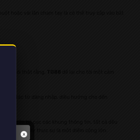
uột hoặc vài lần chạm tay là có thể truy cập vào bất
ệ
 phải nói thật rằng,
TG88
để lại cho tôi một cảm
Mọi thao tác từ đăng nhập, điều hướng cho đến
qua.
ữ, cho đến bố cục các khung thông tin, tất cả đều
ày như tôi, đây thực sự là một điểm cộng lớn.