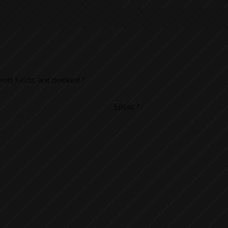
red fields are marked
*
Email
*