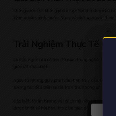
Không rườm rà, không phức tạp. Mọi thứ được bố trí 
kỳ mục nào mình muốn. Ngay cả những người ít am 
Trải Nghiệm Thực Tế Củ
Là một người đã có hơn 10 năm trong nghề, tôi đã t
giác rất khác biệt.
Ngay từ những giây phút đầu tiên truy cập, tôi đã 
tương tác đều diễn ra rất trơn tru. Không có cảm giá
Đặc biệt, tôi ấn tượng với cách mà nền tảng này ch
được thiết kế hài hòa, tạo cảm giác dễ chịu cho ngư