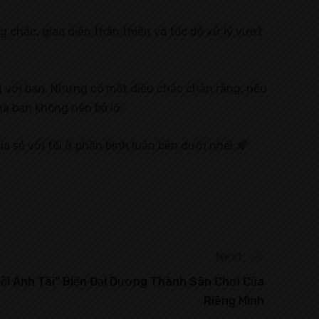
 chắc, giao diện thân thiện và tốc độ xử lý vượt
g với bạn. Nhưng có một điều chắc chắn rằng, nếu
 mà bạn không nên bỏ lỡ.
a sẻ với tôi ở phần bình luận bên dưới nhé!
Next
“Hội Anh Tài” Biến Đại Dương Thành Sân Chơi Của
Riêng Mình