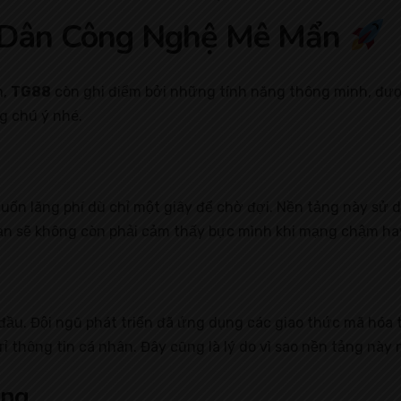
 Dân Công Nghệ Mê Mẩn
n,
TG88
còn ghi điểm bởi những tính năng thông minh, đượ
g chú ý nhé.
muốn lãng phí dù chỉ một giây để chờ đợi. Nền tảng này sử d
n sẽ không còn phải cảm thấy bực mình khi mạng chậm hay
đầu. Đội ngũ phát triển đã ứng dụng các giao thức mã hóa t
 rỉ thông tin cá nhân. Đây cũng là lý do vì sao nền tảng 
ụng