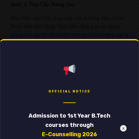
Bước 1: Truy Cập Trang Chủ
Đầu tiên, bạn hãy truy cập vào đường dẫn chính
thức của nền tảng. Đảm bảo rằng bạn sử dụng
đúng link uy tín để tránh những rủi ro không đáng
có. Một khi đã vào được trang chủ, bạn sẽ thấy
ngay nút “Đăng ký” ở góc phải màn hình.
Bước 2: Điền Thông Tin Cá Nhân
Quá trình đăng ký yêu cầu bạn cung cấp một số
thông tin cơ bản như tên đăng nhập, mật khẩu và
OFFICIAL NOTICE
thông tin liên hệ. Hãy nhập chính xác để việc xác
thực tài khoản diễn ra thuận lợi. Mọi thông tin
Admission to 1st Year B.Tech
của bạn đều được mã hóa và bảo vệ an toàn
tuyệt đối.
courses through
E-Counselling 2026