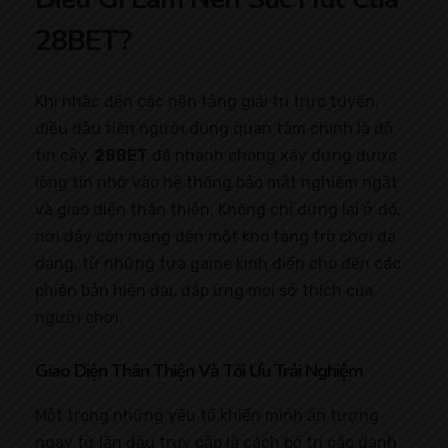
28BET?
Khi nhắc đến các nền tảng giải trí trực tuyến,
điều đầu tiên người dùng quan tâm chính là độ
tin cậy.
28BET
đã nhanh chóng xây dựng được
lòng tin nhờ vào hệ thống bảo mật nghiêm ngặt
và giao diện thân thiện. Không chỉ dừng lại ở đó,
nơi đây còn mang đến một kho tàng trò chơi đa
dạng, từ những tựa game kinh điển cho đến các
phiên bản hiện đại, đáp ứng mọi sở thích của
người chơi.
Giao Diện Thân Thiện Và Tối Ưu Trải Nghiệm
Một trong những yếu tố khiến mình ấn tượng
ngay từ lần đầu truy cập là cách bố trí các danh