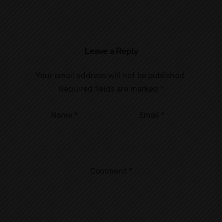
Leave a Reply
Your email address will not be published.
Required fields are marked
*
Name
*
Email
*
Comment
*