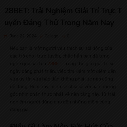
28BET: Trải Nghiệm Giải Trí Trực T
uyến Đáng Thử Trong Năm Nay
June 22, 2024
College
0
Nếu bạn là một người yêu thích sự sôi động của
các trò chơi trực tuyến, chắc hẳn bạn đã từng
nghe qua cái tên
28BET
. Trong thế giới giải trí số
ngày càng phát triển, việc tìm kiếm một điểm đến
vừa uy tín vừa hấp dẫn không phải lúc nào cũng
dễ dàng. Hôm nay, mình sẽ chia sẻ với bạn những
góc nhìn chân thực nhất về nền tảng này, từ trải
nghiệm người dùng cho đến những điểm cộng
đáng giá.
Điều Gì Làm Nên Sức Hút Của