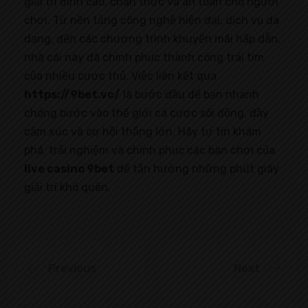
giải trí đỉnh cao, chân thực và an toàn cho người
chơi. Từ nền tảng công nghệ hiện đại, dịch vụ đa
dạng, đến các chương trình khuyến mãi hấp dẫn,
nhà cái này đã chinh phục thành công trái tim
của nhiều cược thủ. Việc liên kết qua
https://9bet.vc/
là bước đầu để bạn nhanh
chóng bước vào thế giới cá cược sôi động, đầy
cảm xúc và cơ hội thắng lớn. Hãy tự tin khám
phá, trải nghiệm và chinh phục các bàn chơi của
live casino 9bet
để tận hưởng những phút giây
giải trí khó quên.
Previous
Next