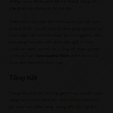
chóng cùng chính sách hỗ trợ khách hàng 24/7
góp phần xây dựng uy tín lâu dài.
Thêm nữa, việc cam kết minh bạch qua các giấy
chứng nhận và luật chơi rõ ràng giúp người chơi
hoàn toàn yên tâm khi tham gia trải nghiệm. Nếu
bạn đang tìm kiếm một điểm đến giải trí trực
tuyến an toàn, có thể tin tưởng để tham gia cá
cược dài hạn,
live casino 9bet
chính là sự lựa
chọn phù hợp nhất hiện nay.
Tổng Kết
Trong bối cảnh thị trường game trực tuyến ngày
càng cạnh tranh khốc liệt,
live casino 9bet
nổi
bật như một điểm sáng, mang đến trải nghiệm