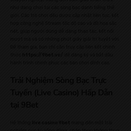
như đang chơi tại các sòng bạc danh tiếng thế
giới. Các trò chơi đều được cập nhật liên tục, kết
hợp công nghệ Stream tốc độ cao và đồ họa sắc
nét, giúp người dùng dễ dàng thao tác, kết nối
mượt mà và có những phút giây giải trí tuyệt vời.
Để tham gia, bạn chỉ cần truy cập liên kết chính
thức
https://9bet.vc/
để đăng ký và bắt đầu
hành trình chinh phục các bàn chơi đỉnh cao.
Trải Nghiệm Sòng Bạc Trực
Tuyến (Live Casino) Hấp Dẫn
tại 9Bet
Hệ thống
live casino 9bet
mang đến một trải
nghiệm cực kỳ sống động, chân thực không thua