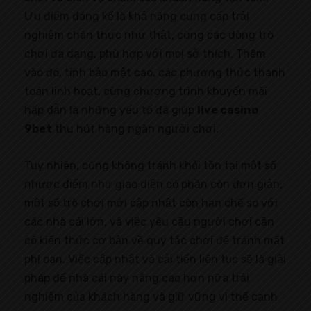
Ưu điểm đáng kể là khả năng cung cấp trải
nghiệm chân thực như thật, cùng các dòng trò
chơi đa dạng, phù hợp với mọi sở thích. Thêm
vào đó, tính bảo mật cao, các phương thức thanh
toán linh hoạt, cùng chương trình khuyến mãi
hấp dẫn là những yếu tố đã giúp
live casino
9bet
thu hút hàng ngàn người chơi.
Tuy nhiên, cũng không tránh khỏi tồn tại một số
nhược điểm như giao diện có phần còn đơn giản,
một số trò chơi mới cập nhật còn hạn chế so với
các nhà cái lớn, và việc yêu cầu người chơi cần
có kiến thức cơ bản về quy tắc chơi để tránh mất
phí oan. Việc cập nhật và cải tiến liên tục sẽ là giải
pháp để nhà cái này nâng cao hơn nữa trải
nghiệm của khách hàng và giữ vững vị thế cạnh