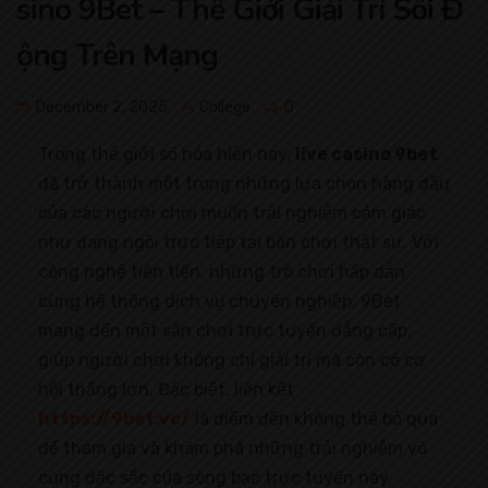
sino 9Bet – Thế Giới Giải Trí Sôi Đ
ộng Trên Mạng
December 2, 2025
College
0
Trong thế giới số hóa hiện nay,
live casino 9bet
đã trở thành một trong những lựa chọn hàng đầu
của các người chơi muốn trải nghiệm cảm giác
như đang ngồi trực tiếp tại bàn chơi thật sự. Với
công nghệ tiên tiến, những trò chơi hấp dẫn
cùng hệ thống dịch vụ chuyên nghiệp, 9Bet
mang đến một sân chơi trực tuyến đẳng cấp,
giúp người chơi không chỉ giải trí mà còn có cơ
hội thắng lớn. Đặc biệt, liên kết
https://9bet.vc/
là điểm đến không thể bỏ qua
để tham gia và khám phá những trải nghiệm vô
cùng đặc sắc của sòng bạc trực tuyến này.