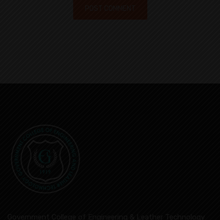
Government College of Engineering & Leather Technology