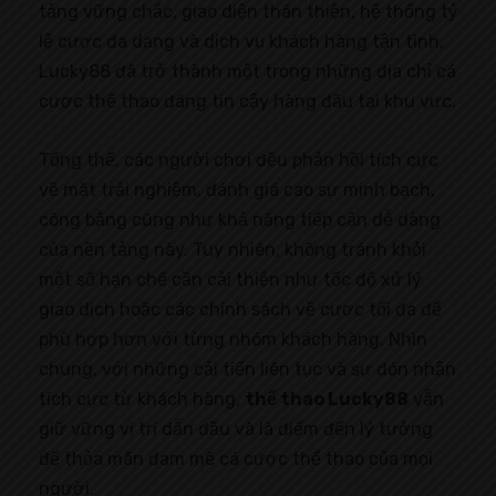
tảng vững chắc, giao diện thân thiện, hệ thống tỷ
lệ cược đa dạng và dịch vụ khách hàng tận tình,
Lucky88 đã trở thành một trong những địa chỉ cá
cược thể thao đáng tin cậy hàng đầu tại khu vực.
Tổng thể, các người chơi đều phản hồi tích cực
về mặt trải nghiệm, đánh giá cao sự minh bạch,
công bằng cũng như khả năng tiếp cận dễ dàng
của nền tảng này. Tuy nhiên, không tránh khỏi
một số hạn chế cần cải thiện như tốc độ xử lý
giao dịch hoặc các chính sách về cược tối đa để
phù hợp hơn với từng nhóm khách hàng. Nhìn
chung, với những cải tiến liên tục và sự đón nhận
tích cực từ khách hàng,
thể thao Lucky88
vẫn
giữ vững vị trí dẫn đầu và là điểm đến lý tưởng
để thỏa mãn đam mê cá cược thể thao của mọi
người.