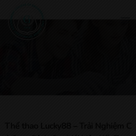
Thể thao Lucky88 – Trải Nghiệm C