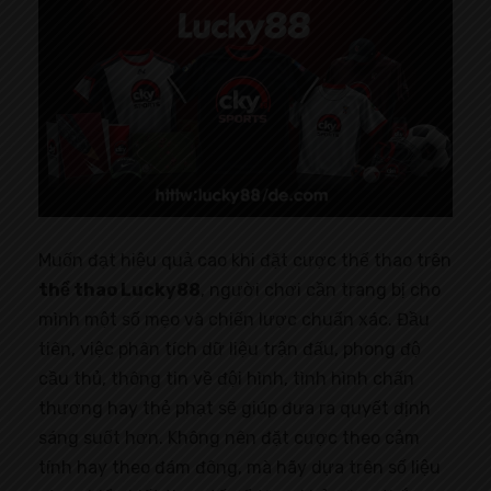
Muốn đạt hiệu quả cao khi đặt cược thể thao trên
thể thao Lucky88
, người chơi cần trang bị cho
mình một số mẹo và chiến lược chuẩn xác. Đầu
tiên, việc phân tích dữ liệu trận đấu, phong độ
cầu thủ, thông tin về đội hình, tình hình chấn
thương hay thẻ phạt sẽ giúp đưa ra quyết định
sáng suốt hơn. Không nên đặt cược theo cảm
tính hay theo đám đông, mà hãy dựa trên số liệu