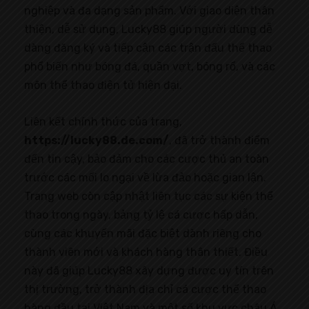
nghiệp và đa dạng sản phẩm. Với giao diện thân
thiện, dễ sử dụng, Lucky88 giúp người dùng dễ
dàng đăng ký và tiếp cận các trận đấu thể thao
phổ biến như bóng đá, quần vợt, bóng rổ, và các
môn thể thao điện tử hiện đại.
Liên kết chính thức của trang,
https://lucky88.de.com/
, đã trở thành điểm
đến tin cậy, bảo đảm cho các cược thủ an toàn
trước các mối lo ngại về lừa đảo hoặc gian lận.
Trang web còn cập nhật liên tục các sự kiện thể
thao trong ngày, bảng tỷ lệ cá cược hấp dẫn,
cùng các khuyến mãi đặc biệt dành riêng cho
thành viên mới và khách hàng thân thiết. Điều
này đã giúp Lucky88 xây dựng được uy tín trên
thị trường, trở thành địa chỉ cá cược thể thao
hàng đầu tại Việt Nam và một số khu vực châu Á.