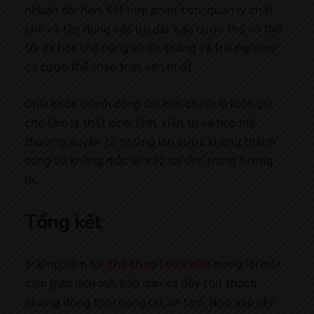
nhuận dài hạn. Kết hợp phân tích, quản lý chặt
chẽ và tận dụng các ưu đãi, các cược thủ có thể
tối đa hóa khả năng chiến thắng và trải nghiệm
cá cược thể thao trọn vẹn nhất.
Chìa khóa thành công dài hạn chính là luôn giữ
cho tâm lý thật bình tĩnh, kiên trì và học hỏi
thường xuyên từ những lần cược không thành
công để không mắc lại các sai lầm trong tương
lai.
Tổng kết
Trải nghiệm tại
thể thao Lucky88
mang lại một
cảm giác mới mẻ, hấp dẫn và đầy thử thách
nhưng đồng thời cũng rất an tâm. Nhờ vào nền