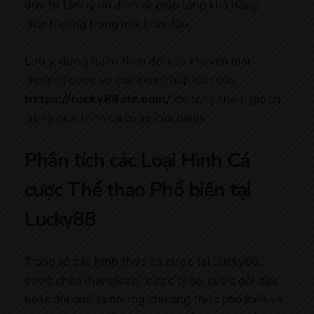
duy trì tâm lý ổn định sẽ giúp tăng khả năng
thành công trong mọi trận đấu.
Lưu ý, đừng quên theo dõi các khuyến mãi,
thưởng cược và các event hấp dẫn của
https://lucky88.de.com/
để tăng thêm giá trị
trong quá trình cá cược của mình.
Phân tích các Loại Hình Cá
cược Thể thao Phổ biến tại
Lucky88
Trong số các hình thức cá cược tại Lucky88,
cược chấp (handicap), cược tỷ số, cược đội đầu
hoặc đội cuối là những phương thức phổ biến và