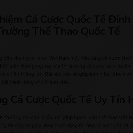
ghiệm Cá Cược Quốc Tế Đỉn
Trường Thể Thao Quốc Tế
đến cho người chơi Việt Nam một nền tảng cá cược không c
phát triển không ngừng của thị trường cá cược trực tuyến,
và chiến thắng lớn. Bài viết này sẽ giúp bạn hiểu rõ hơn v
 đãi dành riêng cho thành viên.
g Cá Cược Quốc Tế Uy Tín 
h thường mà còn là cầu nối giúp người yêu thể thao Việt N
áng tin cậy, có giấy phép hoạt động rõ ràng và luôn đặt lợ