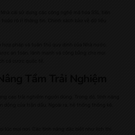
. Nhà cái sử dụng các công nghệ mã hóa SSL tiên
hoặc rò rỉ thông tin. Chính sách bảo vệ dữ liệu
ều hợp pháp và tuân thủ quy định của Nhà nước.
cược an toàn, lành mạnh và công bằng cho mọi
ch cá cược quốc tế.
Nâng Tầm Trải Nghiệm
âng cao trải nghiệm người dùng. Trong đó, tính năng
n động của trận đấu. Ngoài ra, hệ thống thống kê,
lúc mọi nơi. Các tính năng đặc biệt như lịch thi