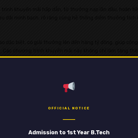
trình khuyến mãi hấp dẫn, từ thưởng nạp lần đầu, hoàn t
 đãi minh bạch, rõ ràng cùng hệ thống điểm thưởng tích lũ
ao đặc biệt, có giải thưởng lên đến hàng tỷ đồng, giúp cộn
ự. Các chương trình khuyến mãi này không chỉ làm tăng t
mọi người đều có cơ hội chiến thắng lớn và nâng cao kỹ nă
So Sánh Go88 Thể Thao Với 
ế ngày càng sôi động, việc so sánh các nhà cái như go88 v
OFFICIAL NOTICE
ền tảng. go88 nổi bật với tỷ lệ cược cạnh tranh, đa dạng 
Admission to 1st Year B.Tech