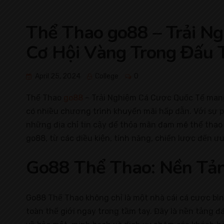
Thể Thao go88 – Trải N
Cơ Hội Vàng Trong Đấu 
April 25, 2024
College
0
Thể Thao
go88
– Trải Nghiệm Cá Cược Quốc Tế mang 
có nhiều chương trình khuyến mãi hấp dẫn. Với sự 
những địa chỉ tin cậy để thỏa mãn đam mê thể thao 
go88, từ các điều kiện, tính năng, chiến lược đến ưu
Go88 Thể Thao: Nền Tản
Go88 Thể Thao không chỉ là một nhà cái cá cược bìn
toàn thế giới ngay trong tầm tay. Đây là nền tảng đ