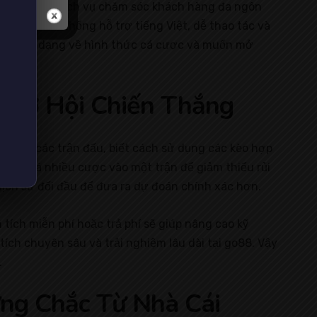
huyên sâu và dịch vụ chăm sóc khách hàng đa ngôn
m, nhờ hệ thống hỗ trợ tiếng Việt, dễ thao tác và
ghiệp, đa dạng về hình thức cá cược và muốn mở
 Cơ Hội Chiến Thắng
 lưỡng các trận đấu, biết cách sử dụng các kèo hợp
g đặt quá nhiều cược vào một trận để giảm thiểu rủi
 lịch sử đối đầu để đưa ra dự đoán chính xác hơn.
 tích miễn phí hoặc trả phí sẽ giúp nâng cao kỹ
tích chuyên sâu và trải nghiệm lâu dài tại go88. Vậy
.
ng Chắc Từ Nhà Cái