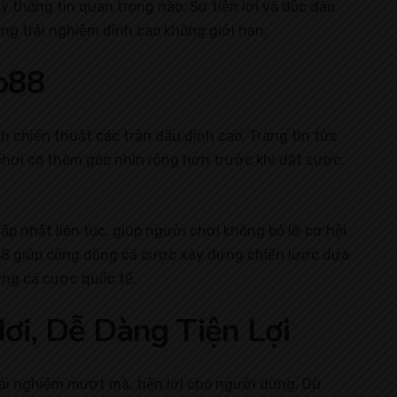
ỳ thông tin quan trọng nào. Sự tiện lợi và độc đáo
ng trải nghiệm đỉnh cao không giới hạn.
o88
ch chiến thuật các trận đấu đỉnh cao. Trang tin tức
chơi có thêm góc nhìn rộng hơn trước khi đặt cược.
p nhật liên tục, giúp người chơi không bỏ lỡ cơ hội
go88 giúp cộng đồng cá cược xây dựng chiến lược dựa
ờng cá cược quốc tế.
ơi, Dễ Dàng Tiện Lợi
trải nghiệm mượt mà, tiện lợi cho người dùng. Dù