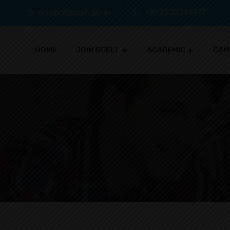
principal@gcelt.gov.in
+91 33 23356977
HOME
JOIN GCELT
ACADEMIC
CAM
IQAC CELL