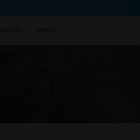
Block - LB 11, Sector-III, Salt Lake, Kolkata-700106, India.
OCIATION
MORE
S