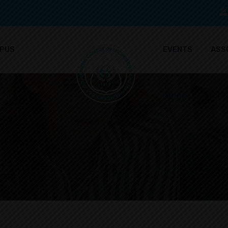
PUS
EVENTS
ASS
IMPORTANT LINK