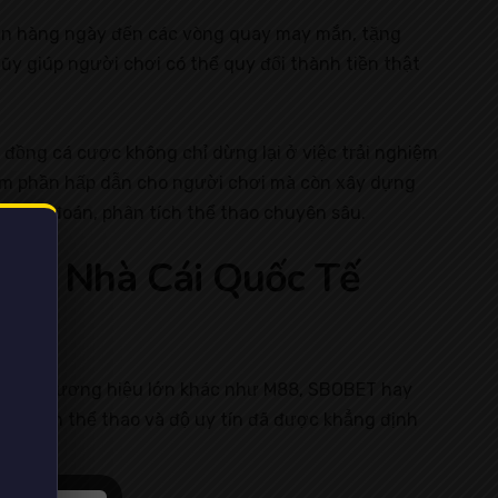
iền hàng ngày đến các vòng quay may mắn, tặng
y giúp người chơi có thể quy đổi thành tiền thật
g đồng cá cược không chỉ dừng lại ở việc trải nghiệm
hêm phần hấp dẫn cho người chơi mà còn xây dựng
ng dự đoán, phân tích thể thao chuyên sâu.
Các Nhà Cái Quốc Tế
ới các thương hiệu lớn khác như M88, SBOBET hay
các môn thể thao và độ uy tín đã được khẳng định