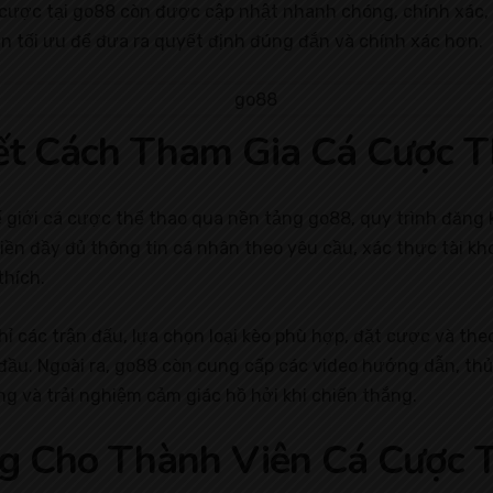
 lệ cược tại go88 còn được cập nhật nhanh chóng, chính xác,
n tối ưu để đưa ra quyết định đúng đắn và chính xác hơn.
ết Cách Tham Gia Cá Cược T
ế giới cá cược thể thao qua nền tảng go88, quy trình đăng
iền đầy đủ thông tin cá nhân theo yêu cầu, xác thực tài kho
thích.
hỉ các trận đấu, lựa chọn loại kèo phù hợp, đặt cược và theo
t đầu. Ngoài ra, go88 còn cung cấp các video hướng dẫn, th
ng và trải nghiệm cảm giác hồ hởi khi chiến thắng.
g Cho Thành Viên Cá Cược 