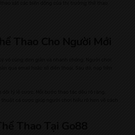
 theo sát các biến động của thị trường thể thao
hể Thao Cho Người Mới
 ký vô cùng đơn giản và nhanh chóng. Người chơi
ản qua email hoặc số điện thoại. Sau đó, nạp tiền
 dõi tỷ lệ cược. Mỗi bước thao tác đều rõ ràng,
ủ thuật cá cược giúp người chơi hiểu rõ hơn về cách
Thể Thao Tại Go88