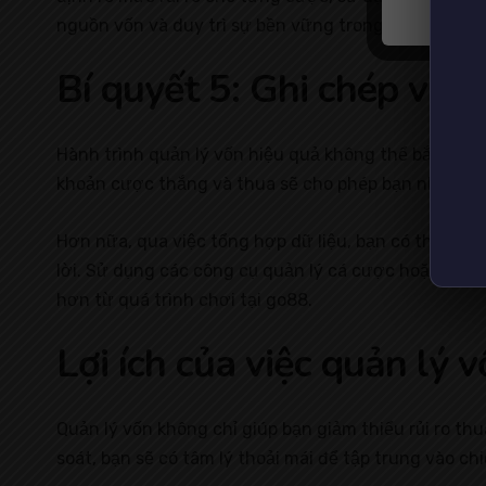
nguồn vốn và duy trì sự bền vững trong chiến lược 
Bí quyết 5: Ghi chép và p
Hành trình quản lý vốn hiệu quả không thể bắt đầu m
khoản cược thắng và thua sẽ cho phép bạn nhận diệ
Hơn nữa, qua việc tổng hợp dữ liệu, bạn có thể điều
lời. Sử dụng các công cụ quản lý cá cược hoặc phần
hơn từ quá trình chơi tại go88.
Lợi ích của việc quản lý 
Quản lý vốn không chỉ giúp bạn giảm thiểu rủi ro t
soát, bạn sẽ có tâm lý thoải mái để tập trung vào ch