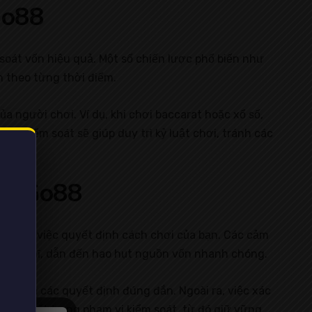
Go88
soát vốn hiệu quả. Một số chiến lược phổ biến như
n theo từng thời điểm.
a người chơi. Ví dụ, khi chơi baccarat hoặc xổ số,
g kiểm soát sẽ giúp duy trì kỷ luật chơi, tránh các
hơi Go88
 trong việc quyết định cách chơi của bạn. Các cảm
 suy nghĩ, dẫn đến hao hụt nguồn vốn nhanh chóng.
để đưa ra các quyết định đúng đắn. Ngoài ra, việc xác
 tổn thất trong phạm vi kiểm soát, từ đó giữ vững