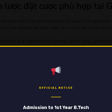
n lược đặt cược phù hợp tại 
hiến lược đặt cược phù hợp là yếu tố quyết định giúp kiểm 
dựa trên nguyên tắc kiểm soát rủi ro và tối đa hóa lợi nhuậ
nh hoạt dựa trên tình hình thực tế và khả năng tài chính củ
ình, không đặt cược quá lớn, quá nhỏ hay vượt quá khả năn
ng là tổn thất lớn.
úc và kiểm soát rủi ro khi c
 yếu tố may rủi, nhưng cảm xúc vẫn đóng vai trò then chốt
OFFICIAL NOTICE
 loạn khi thua liên tiếp có thể khiến bạn hành động thiếu
 tỉnh táo và duy trì thái độ bình tĩnh là yếu tố quan trọng 
Admission to 1st Year B.Tech
g pháp như đặt mức cắt lỗ (stop-loss) sẽ giúp bạn giới hạn