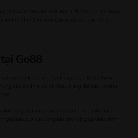
ng hoặc cảm xúc chi phối. Đặt giới hạn cho mỗi ngày
m soát chặt chẽ và không bị sa đà vào các vòng
 tại Go88
 tạo nên sự khác biệt lớn trong quản lý vốn hiệu
rung vào chiến lược dài hạn, trong khi các trò như
 hợp.
ch chơi sẽ giúp bạn phân chia nguồn vốn một cách
ánh giá hậu quả của từng lần chơi sẽ giúp điều chỉnh