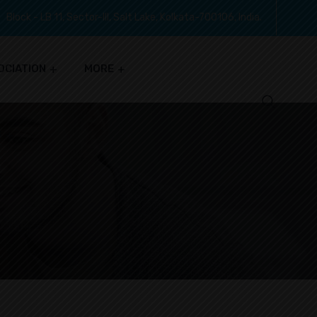
Block - LB 11, Sector-III, Salt Lake, Kolkata-700106, India.
OCIATION
MORE
S