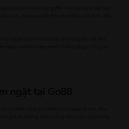
ường cá cược online như go88 – nơi bạn phải đối mặt
 cảm xúc, đưa ra quyết định dựa trên cảm tính, dẫn
m lý người chơi khỏi stress và lo lắng kéo dài. Khi
ừ đó nâng cao khả năng chiến thắng và giữ vững sự
êm ngặt tại Go88
nh đến thành công của chiến lược quản lý vốn. Đầu
 đích giải trí, không ảnh hưởng đến cuộc sống hàng