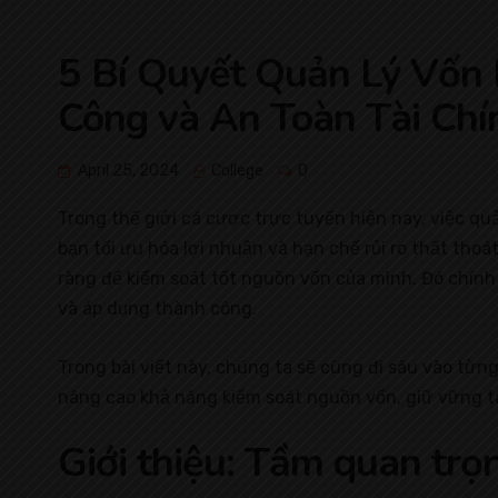
5 Bí Quyết Quản Lý Vốn
Công và An Toàn Tài Chí
April 25, 2024
College
0
Trong thế giới cá cược trực tuyến hiện nay, việc quả
bạn tối ưu hóa lợi nhuận và hạn chế rủi ro thất thoát
ràng để kiểm soát tốt nguồn vốn của mình. Đó chính l
và áp dụng thành công.
Trong bài viết này, chúng ta sẽ cùng đi sâu vào từn
nâng cao khả năng kiểm soát nguồn vốn, giữ vững tâm
Giới thiệu: Tầm quan trọ