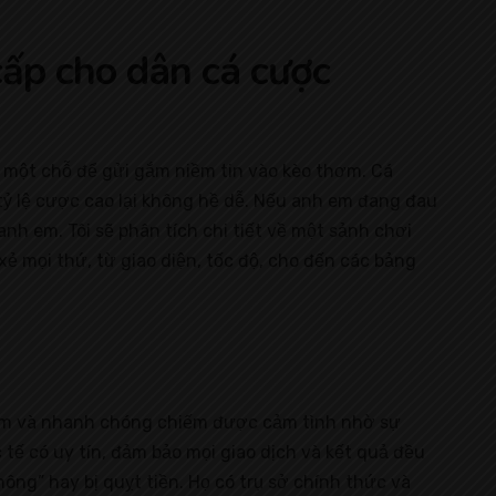
cấp cho dân cá cược
ọn một chỗ để gửi gắm niềm tin vào kèo thơm. Cá
ỷ lệ cược cao lại không hề dễ. Nếu anh em đang đau
nh em. Tôi sẽ phân tích chi tiết về một sảnh chơi
ẻ mọi thứ, từ giao diện, tốc độ, cho đến các bảng
 năm và nhanh chóng chiếm được cảm tình nhờ sự
tế có uy tín, đảm bảo mọi giao dịch và kết quả đều
ng” hay bị quỵt tiền. Họ có trụ sở chính thức và