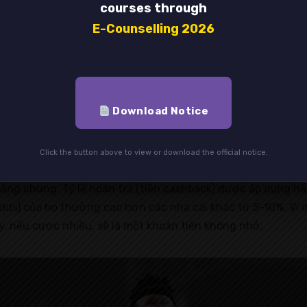
courses through
E-Counselling 2026
đầu tư hệ thống máy chủ mạnh, đường truyền ổn định, hầu nh
ệu người cùng truy cập, trải nghiệm vẫn mượt mà. Tôi đã th
Download Notice
hay dừng đột ngột giữa trận.
Click the button above to view or download the official notice.
 bằng chung. Tỷ lệ hoàn trả (tiền cashback) được áp dụng 
odds) của họ thường cao hơn các nhà cái khác từ 5-10%. Ví 
ày, nếu cược nhiều, sẽ là một khoản tiền không nhỏ.