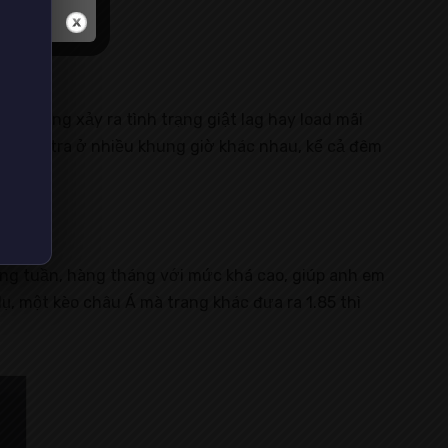
ư không xảy ra tình trạng giật lag hay load mãi
ử kiểm tra ở nhiều khung giờ khác nhau, kể cả đêm
hàng tuần, hàng tháng với mức khá cao, giúp anh em
dụ, một kèo châu Á mà trang khác đưa ra 1.85 thì