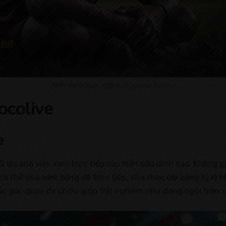
Hình minh hoạ:
https://socolive2.cam/
ocolive
e
tối ưu cho việc xem trực tiếp các trận cầu đỉnh cao. Không
m có thể vừa xem bóng đá trực tiếp, vừa theo dõi bảng tỷ l
 các góc quay đa chiều giúp trải nghiệm như đang ngồi trên 