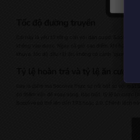
Tốc độ đường truyền
Cái này là yếu tố sống còn với dân cược. Socolive 
không vào được. Ngay cả giờ cao điểm, khi hàng tri
khuya, tốc độ đều rất ổn, không có cảnh “quay tay” 
Tỷ lệ hoàn trả và tỷ lệ ăn cược
Đây là điểm mà Socolive thực sự nổi bật so với mặt
có thêm vốn để xoay vòng. Đặc biệt, tỷ lệ ăn cược (
Socolive có thể lên đến 1.95 hoặc 2.0. Chênh lệch n