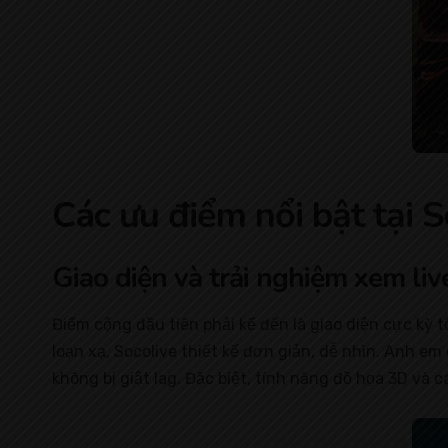
Các ưu điểm nổi bật tại S
Giao diện và trải nghiệm xem liv
Điểm cộng đầu tiên phải kể đến là giao diện cực kỳ 
loạn xạ, Socolive thiết kế đơn giản, dễ nhìn. Anh e
không bị giật lag. Đặc biệt, tính năng đồ họa 3D và