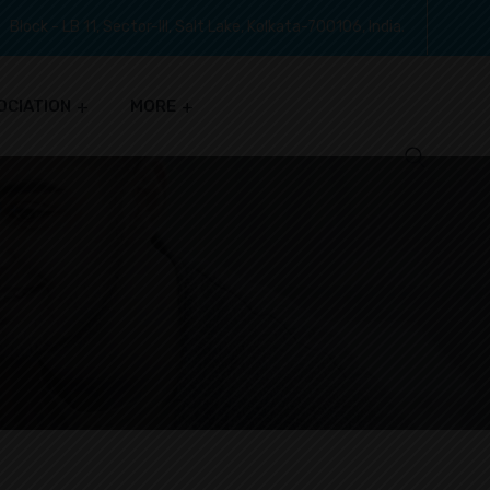
Block - LB 11, Sector-III, Salt Lake, Kolkata-700106, India.
OCIATION
MORE
S