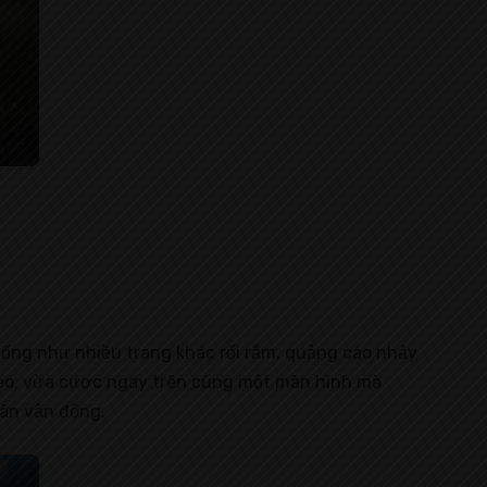
 giống như nhiều trang khác rối rắm, quảng cáo nhảy
ệ kèo, vừa cược ngay trên cùng một màn hình mà
sân vận động.