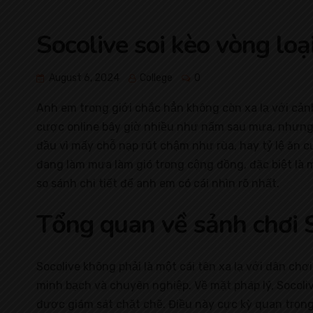
Socolive soi kèo vòng lo
August 6, 2024
College
0
Anh em trong giới chắc hẳn không còn xa lạ với cảnh
cược online bây giờ nhiều như nấm sau mưa, nhưng 
đầu vì mấy chỗ nạp rút chậm như rùa, hay tỷ lệ ăn c
đang làm mưa làm gió trong cộng đồng, đặc biệt là 
so sánh chi tiết để anh em có cái nhìn rõ nhất.
Tổng quan về sảnh chơi 
Socolive không phải là một cái tên xa lạ với dân 
minh bạch và chuyên nghiệp. Về mặt pháp lý, Socoli
được giám sát chặt chẽ. Điều này cực kỳ quan trọng,