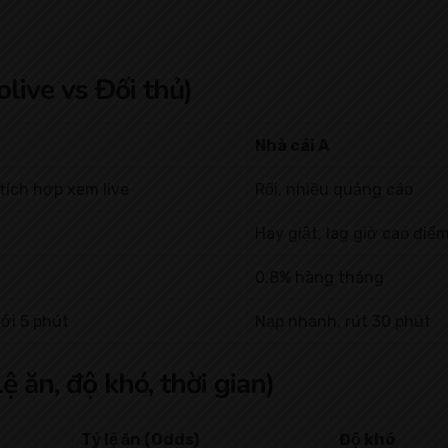
live vs Đối thủ)
Nhà cái A
 tích hợp xem live
Rối, nhiều quảng cáo
Hay giật, lag giờ cao điể
0.8% hàng tháng
ưới 5 phút
Nạp nhanh, rút 30 phút
 ăn, độ khó, thời gian)
Tỷ lệ ăn (Odds)
Độ khó