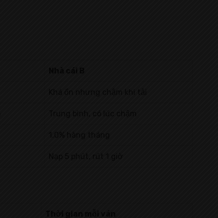
Nhà cái B
Khá ổn nhưng chậm khi tải
m
Trung bình, có lúc chậm
1.0% hàng tháng
Nạp 5 phút, rút 1 giờ
Thời gian mỗi ván