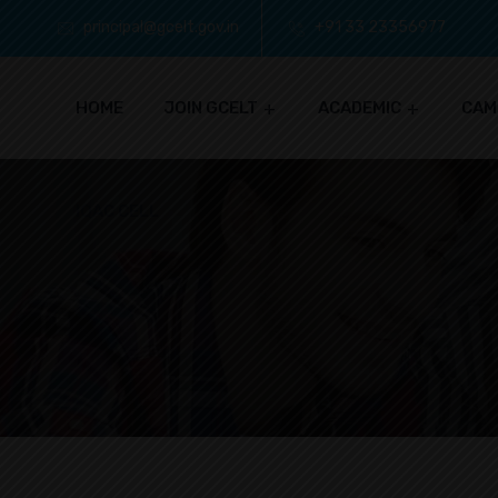
principal@gcelt.gov.in
+91 33 23356977
HOME
JOIN GCELT
ACADEMIC
CAM
IQAC CELL