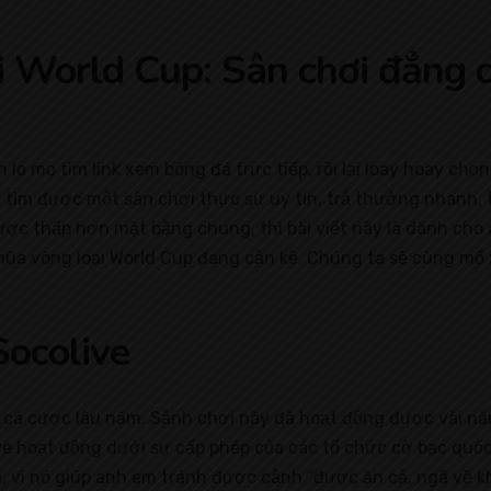
ại World Cup: Sân chơi đẳng 
 lọ mọ tìm link xem bóng đá trực tiếp, rồi lại loay hoay ch
tìm được một sân chơi thực sự uy tín, trả thưởng nhanh, t
ược thấp hơn mặt bằng chung, thì bài viết này là dành cho a
mùa vòng loại World Cup đang cận kề. Chúng ta sẽ cùng mổ x
Socolive
chơi cá cược lâu năm. Sảnh chơi này đã hoạt động được vài
ve hoạt động dưới sự cấp phép của các tổ chức cờ bạc quốc 
 vì nó giúp anh em tránh được cảnh “được ăn cả, ngã về khô