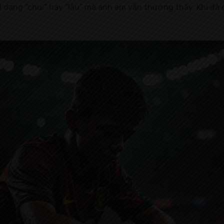
i dạng “chui” hay “lậu” mà anh em vẫn thường thấy. Khi đã