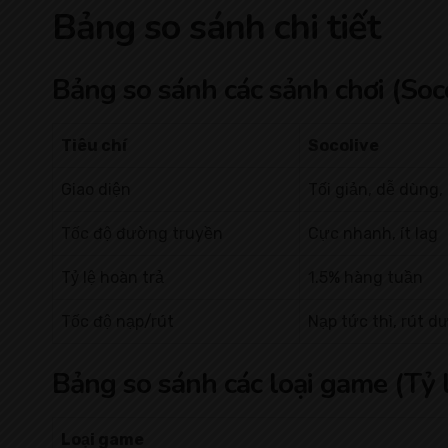
Bảng so sánh chi tiết
Bảng so sánh các sảnh chơi (Soco
Tiêu chí
Socolive
Giao diện
Tối giản, dễ dùng,
Tốc độ đường truyền
Cực nhanh, ít lag
Tỷ lệ hoàn trả
1.5% hàng tuần
Tốc độ nạp/rút
Nạp tức thì, rút d
Bảng so sánh các loại game (Tỷ lệ
Loại game