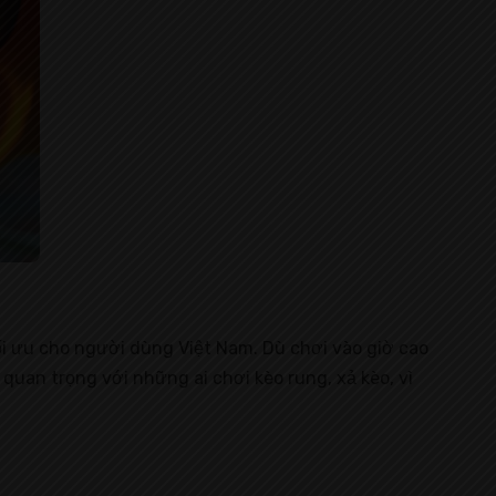
i ưu cho người dùng Việt Nam. Dù chơi vào giờ cao
kỳ quan trọng với những ai chơi kèo rung, xả kèo, vì