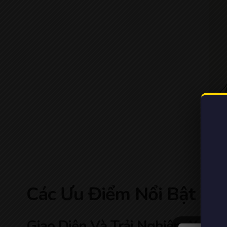
Các Ưu Điểm Nổi Bật C
Giao Diện Và Trải Nghiệm Xem L