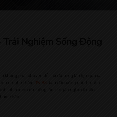
 Trải Nghiệm Sống Động
à không phải chuyện dễ. Tôi đã từng lăn lộn qua cả
 tình cờ ghé thăm
JW 88
, ban đầu cũng chỉ thử cho
inh, chip xanh đỏ, tiếng lắc xí ngầu nghe rõ mồn
tham khảo.