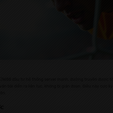
 JW88 đầu tư hệ thống server mạnh, đường truyền được tố
c ván bài diễn ra liên tục, không bị gián đoạn. Điều này cực 
iền.
ợc