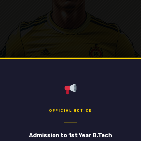
Hình minh hoạ: JW 88
OFFICIAL NOTICE
ủa JW88
Admission to 1st Year B.Tech
ive