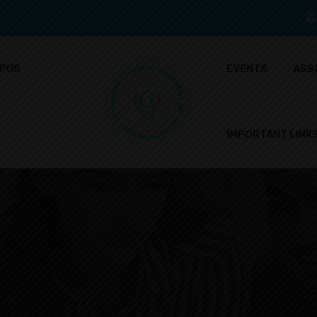
PUS
EVENTS
ASS
IMPORTANT LINK