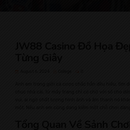
JW88 Casino Đồ Họa Đẹ
Từng Giây
August 6, 2024
College
0
Anh em trong giới cá cược chắc hẳn đều hiểu, tìm đ
chục nhà cái, từ mấy trang chỉ có chữ với số cho đ
vui, ai ngờ chất lượng hình ảnh và âm thanh nó khác
một. Nếu anh em cũng đang kiếm một chỗ chơi đàng h
Tổng Quan Về Sảnh Chơ