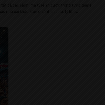
o tất cả các sảnh, mà tỷ lệ ăn cược trong từng game
các nhà cái khác. Còn ở sảnh casino, tỷ lệ trả