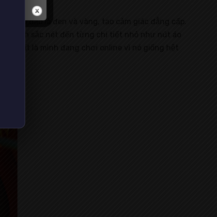
sắc chủ đạo là đen và vàng, tạo cảm giác đẳng cấp.
 Hình ảnh sắc nét đến từng chi tiết nhỏ như nút áo
quên mất là mình đang chơi online vì nó giống hệt