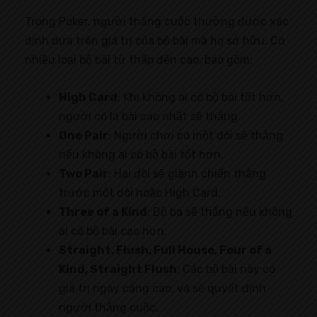
Trong Poker, người thắng cuộc thường được xác
định dựa trên giá trị của bộ bài mà họ sở hữu. Có
nhiều loại bộ bài từ thấp đến cao, bao gồm:
High Card
: Khi không ai có bộ bài tốt hơn,
người có lá bài cao nhất sẽ thắng.
One Pair
: Người chơi có một đôi sẽ thắng
nếu không ai có bộ bài tốt hơn.
Two Pair
: Hai đôi sẽ giành chiến thắng
trước một đôi hoặc High Card.
Three of a Kind
: Bộ ba sẽ thắng nếu không
ai có bộ bài cao hơn.
Straight, Flush, Full House, Four of a
Kind, Straight Flush
: Các bộ bài này có
giá trị ngày càng cao, và sẽ quyết định
người thắng cuộc.