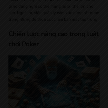
gì họ đang nghĩ có thể mang lại lợi thế lớn cho
bạn. Ngoài ra, việc quản lý cảm xúc cũng rất quan
trọng. Đừng để thua cuộc làm bạn mất tập trung.
Chiến lược nâng cao trong luật
chơi Poker