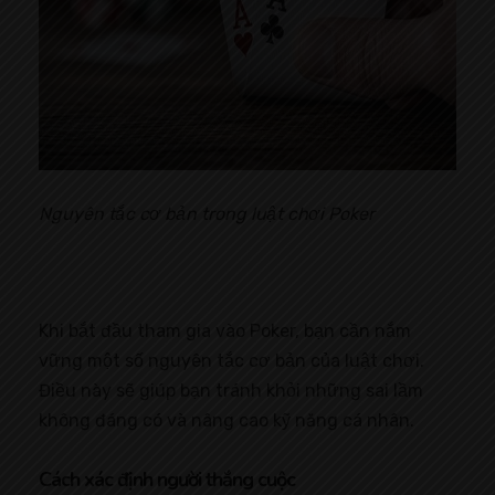
Nguyên tắc cơ bản trong luật chơi Poker
Khi bắt đầu tham gia vào Poker, bạn cần nắm
vững một số nguyên tắc cơ bản của luật chơi.
Điều này sẽ giúp bạn tránh khỏi những sai lầm
không đáng có và nâng cao kỹ năng cá nhân.
Cách xác định người thắng cuộc