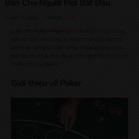
Bản Cho Người Mới Bắt Đầu
April 13, 2025
College
0
Luật chơi Poker
68gamebai
là một trong những
điều cơ bản mà bất kỳ ai muốn tham gia vào trò
chơi này cần phải nắm vững. Poker không chỉ là
một trò chơi bài, mà còn là một nghệ thuật của sự
chiến lược và tâm lý.
Giới thiệu về Poker