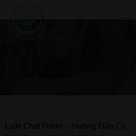
Luật Chơi Poker – Hướng Dẫn Cơ