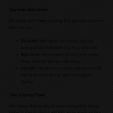
Quy trình chơi cơ bản
Mỗi vòng chơi Poker thường trải qua các bước cơ
bản như sau:
Chia bài
: Mỗi người chơi nhận một số
lượng lá bài nhất định tùy theo biến thể.
Đặt cược
: Người chơi có thể chọn cược,
theo, hoặc bỏ bài sau mỗi vòng.
Lật bài
: Sau khi cược xong, người chơi lật
bài và so sánh để xác định ai là người
thắng.
Tâm lý trong Poker
Một trong những yếu tố quan trọng nhất trong
Poker là tâm lý. Đọc vị đối thủ, đoán được những