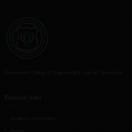
Government College of Engineering & Leather Technology
External Iinks
Student’s Association
Alumni