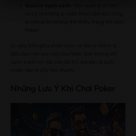
Quản lý ngân sách
: Việc quản lý số tiền
cược và không bị cuốn theo cảm xúc cũng
là một phần không thể thiếu trong trò chơi
Poker.
Sự pha trộn giữa chiến lược và tâm lý chính là
điều tạo nên sức hút của Poker. Bạn không chỉ
cạnh tranh với bài của đối thủ mà còn là cuộc
chiến tâm lý đầy thử thách.
Những Lưu Ý Khi Chơi Poker