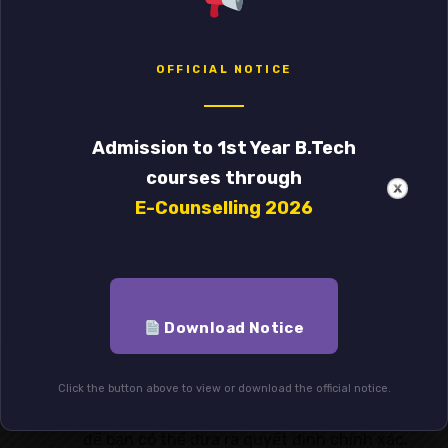
cặp.
Four of a Kind
: Bốn lá bài giống nhau.
OFFICIAL NOTICE
Straight Flush
: Năm lá bài liên tiếp và
cùng chất.
Royal Flush
: Một kiểu straight flush đặc
Admission to 1st Year B.Tech
biệt với các lá bài từ 10 đến A.
courses through
Chiến lược và tâm lý trong Poker
E-Counselling 2026
Chiến lược và tâm lý đóng vai trò vô cùng quan
trọng trong Poker. Hơn cả việc chỉ dựa vào may
mắn, người chơi cần có khả năng phán đoán đối
Download Notice
thủ, hiểu được cách họ suy nghĩ và hành động.
Đọc bài đối thủ
: Đôi khi, chỉ cần quan sát
Click the button above to view or download the official notice.
cách chơi và biểu hiện của đối thủ cũng đủ
để bạn có thể đưa ra quyết định chính xác.