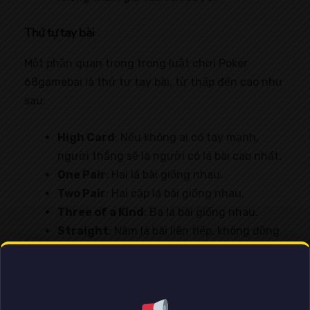
Thứ tự tay bài
Một phần quan trọng trong luật chơi Poker
68gamebai là thứ tự tay bài, từ thấp đến cao như
sau:
High Card
: Nếu không ai có tay mạnh,
người thắng sẽ là người có lá bài cao nhất.
One Pair
: Hai lá bài giống nhau.
Two Pair
: Hai cặp lá bài giống nhau.
Three of a Kind
: Ba lá bài giống nhau.
Straight
: Năm lá bài liên tiếp, không đồng
chất.
Flush
: Năm lá bài cùng chất nhưng không
liên tiếp.
Full House
: Ba lá bài giống nhau và một