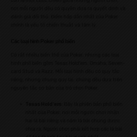
còn là một cuộc chiến giữa những người chơi,
nơi mỗi người đều có quyền đưa ra quyết định và
đánh giá đối thủ. Điểm hấp dẫn nhất của Poker
chính là yếu tố chiến thuật và tâm lý.
Các loại hình Poker phổ biến
Có rất nhiều biến thể của Poker, nhưng các loại
hình phổ biến gồm Texas Hold'em, Omaha, Seven-
card Stud và Razz. Mỗi loại hình đều có quy tắc
riêng, nhưng chung quy lại, chúng đều dựa trên
nguyên tắc cơ bản của trò chơi Poker.
Texas Hold'em
: Đây là phiên bản phổ biến
nhất của Poker, nơi mỗi người chơi nhận
hai lá bài riêng và năm lá bài chung được
chia ra. Người chơi phải kết hợp các lá bài