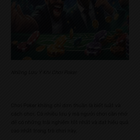
Những Lưu Ý Khi Chơi Poker
Chơi Poker không chỉ đơn thuần là biết luật và
cách chơi. Có nhiều lưu ý mà người chơi cần nhớ
để có những trải nghiệm tốt nhất và đạt hiệu quả
cao nhất trong trò chơi này.