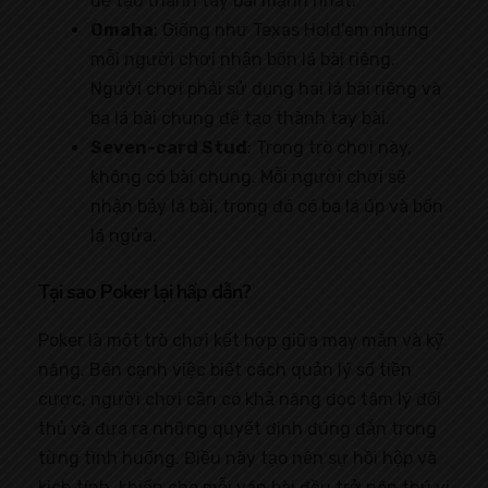
để tạo thành tay bài mạnh nhất.
Omaha
: Giống như Texas Hold'em nhưng
mỗi người chơi nhận bốn lá bài riêng.
Người chơi phải sử dụng hai lá bài riêng và
ba lá bài chung để tạo thành tay bài.
Seven-card Stud
: Trong trò chơi này,
không có bài chung. Mỗi người chơi sẽ
nhận bảy lá bài, trong đó có ba lá úp và bốn
lá ngửa.
Tại sao Poker lại hấp dẫn?
Poker là một trò chơi kết hợp giữa may mắn và kỹ
năng. Bên cạnh việc biết cách quản lý số tiền
cược, người chơi cần có khả năng đọc tâm lý đối
thủ và đưa ra những quyết định đúng đắn trong
từng tình huống. Điều này tạo nên sự hồi hộp và
kịch tính, khiến cho mỗi ván bài đều trở nên thú vị