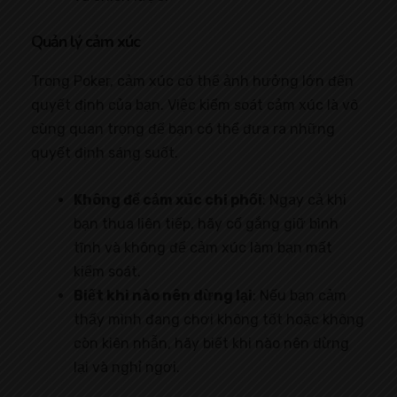
Quản lý cảm xúc
Trong Poker, cảm xúc có thể ảnh hưởng lớn đến
quyết định của bạn. Việc kiểm soát cảm xúc là vô
cùng quan trọng để bạn có thể đưa ra những
quyết định sáng suốt.
Không để cảm xúc chi phối
: Ngay cả khi
bạn thua liên tiếp, hãy cố gắng giữ bình
tĩnh và không để cảm xúc làm bạn mất
kiểm soát.
Biết khi nào nên dừng lại
: Nếu bạn cảm
thấy mình đang chơi không tốt hoặc không
còn kiên nhẫn, hãy biết khi nào nên dừng
lại và nghỉ ngơi.