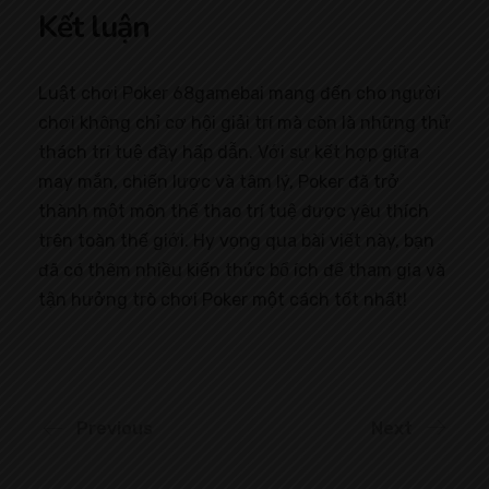
Kết luận
Luật chơi Poker 68gamebai mang đến cho người
chơi không chỉ cơ hội giải trí mà còn là những thử
thách trí tuệ đầy hấp dẫn. Với sự kết hợp giữa
may mắn, chiến lược và tâm lý, Poker đã trở
thành một môn thể thao trí tuệ được yêu thích
trên toàn thế giới. Hy vọng qua bài viết này, bạn
đã có thêm nhiều kiến thức bổ ích để tham gia và
tận hưởng trò chơi Poker một cách tốt nhất!
Previous
Next