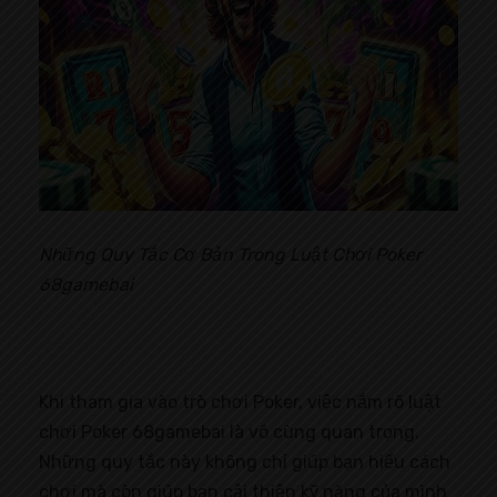
Những Quy Tắc Cơ Bản Trong Luật Chơi Poker
68gamebai
Khi tham gia vào trò chơi Poker, việc nắm rõ luật
chơi Poker 68gamebai là vô cùng quan trọng.
Những quy tắc này không chỉ giúp bạn hiểu cách
chơi mà còn giúp bạn cải thiện kỹ năng của mình