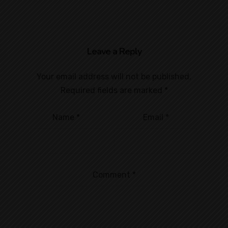
Leave a Reply
Your email address will not be published.
Required fields are marked
*
Name
*
Email
*
Comment
*