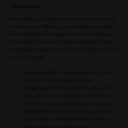
Các vòng cược
Poker không chỉ là một trò chơi bài mà còn là một
trò chơi cược. Mỗi vòng cược sẽ diễn ra sau khi
các lá bài được chia. Người chơi có thể chọn gọi
cược (call), tăng cược (raise) hoặc bỏ bài (fold).
Quyết định của bạn có thể ảnh hưởng lớn đến kết
quả của ván bài.
Cược đầu tiên
: Thường bắt đầu từ người
chơi bên trái của người chia bài.
Tăng cược
: Khi một người chơi quyết định
tăng tiền cược, những người chơi khác
cần phải theo cược để tiếp tục tham gia.
Bỏ bài
: Nếu cảm thấy bài không đủ mạnh,
người chơi có thể quyết định bỏ bài và
không tham gia vào ván cược.