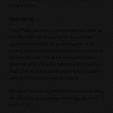
trong trò chơi.
Cách chia bài
Trong Poker, bài được chia theo một quy trình cụ
thể. Đầu tiên, người chia bài sẽ chia cho mỗi
người chơi hai lá bài riêng (được gọi là "hole
cards"). Sau đó, năm lá bài chung sẽ được chia ra
lần lượt trên bàn. Các lá bài chung được chia
thành ba vòng: vòng đầu tiên là ba lá bài (gọi là
"flop"), sau đó là một lá bài (gọi là "turn") và cuối
cùng là một lá bài nữa (gọi là "river").
Mỗi người chơi sẽ cố gắng kết hợp hai lá bài riêng
với các lá bài chung để tạo thành tay bài mạnh
nhất có thể.