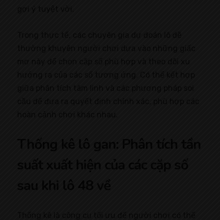
gợi ý tuyệt vời.
Trong thực tế, các chuyên gia dự đoán lô đề
thường khuyên người chơi dựa vào những giấc
mơ này để chọn cặp số phù hợp và theo dõi xu
hướng ra của các số tương ứng. Có thể kết hợp
giữa phân tích tâm linh và các phương pháp soi
cầu để đưa ra quyết định chính xác, phù hợp các
hoàn cảnh chơi khác nhau.
Thống kê lô gan: Phân tích tần
suất xuất hiện của các cặp số
sau khi lô 48 về
Thống kê là công cụ tối ưu để người chơi có thể