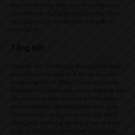
chưa thể chính xác hoàn toàn, nhưng nếu có sự
kết hợp hợp lý, sẽ giúp gia tăng khả năng thắng
lớn, góp phần tạo ra thành công trong các kỳ
chơi sắp tới.
Tổng kết
Trong bài viết này, chúng ta đã cùng nhau đi sâu
phân tích cách dự đoán lô về 48 hôm sau đánh
con gì cùng SEO VIP 789betvif.com, từ phương
pháp phân tích chuyên sâu, soi cầu, thống kê, đến
các phối hợp dự đoán linh hoạt dựa trên nhiều
yếu tố khác nhau. Việc trang bị kiến thức đúng
đắn và chọn lọc các nguồn dự đoán, đặc biệt là
những phân tích trong bài, sẽ giúp bạn có thêm
tự tin và chiến lược chính xác để nâng cao khả