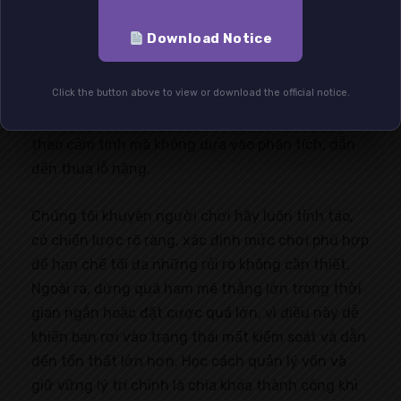
nghiệm rõ ràng. Một số sai lầm phổ biến nhất là
Download Notice
chơi quá nhiều số cùng lúc, không có chiến lược
rõ ràng hoặc quá phụ thuộc vào cảm tính dựa vào
Click the button above to view or download the official notice.
các dự đoán chủ quan. Khi lô về 48, nhiều người
dễ bị cuốn theo cảm xúc, đánh bừa hoặc chơi
theo cảm tính mà không dựa vào phân tích, dẫn
đến thua lỗ nặng.
Chúng tôi khuyên người chơi hãy luôn tỉnh táo,
có chiến lược rõ ràng, xác định mức chơi phù hợp
để hạn chế tối đa những rủi ro không cần thiết.
Ngoài ra, đừng quá ham mê thắng lớn trong thời
gian ngắn hoặc đặt cược quá lớn, vì điều này dễ
khiến bạn rơi vào trạng thái mất kiểm soát và dẫn
đến tổn thất lớn hơn. Học cách quản lý vốn và
giữ vững lý trí chính là chìa khóa thành công khi