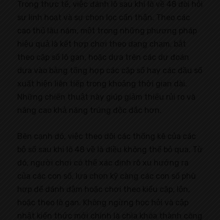
Trong thực tế, việc đánh lô sau khi lô về 48 đòi hỏi
sự linh hoạt và sự chọn lọc cẩn thận. Theo các
cao thủ lâu năm, một trong những phương pháp
hiệu quả là kết hợp chơi theo dạng chạm, bắt
theo cặp số lô gan, hoặc dựa trên các dự đoán
dựa vào bảng tổng hợp các cặp số hay các đầu số
xuất hiện liên tiếp trong khoảng thời gian dài.
Những chiến thuật này giúp giảm thiểu rủi ro và
nâng cao khả năng trúng độc đắc hơn.
Bên cạnh đó, việc theo dõi các thống kê của các
bộ số sau khi lô 48 về là điều không thể bỏ qua. Từ
đó, người chơi có thể xác định rõ xu hướng ra
của các con số, lựa chọn kỹ càng các con số phù
hợp để đánh đậm hoặc chơi theo kiểu cặp, lộn,
hoặc theo lô gan. Không ngừng học hỏi và cập
nhật kiến thức mới chính là chìa khóa thành công