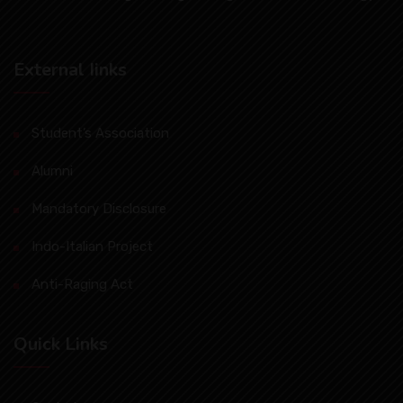
External Iinks
Student’s Association
Alumni
Mandatory Disclosure
Indo-Italian Project
Anti-Raging Act
Quick Links