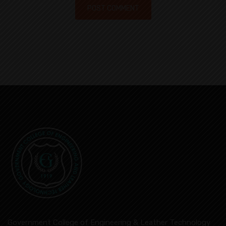
Government College of Engineering & Leather Technology