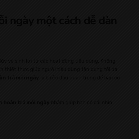
mỗi ngày một cách dễ dàn
ũy và sinh lợi từ các hoạt động tiêu dùng. Không
h thiết thực giúp người tiêu dùng tận dụng tối đa
àn trả mỗi ngày
là bước đầu quan trọng để bạn có
ủa
hoàn trả mỗi ngày
nhằm giúp bạn có cái nhìn