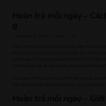
Hoàn trả mỗi ngày – Cách
g
November 12, 2024
College
0
Trong thời đại số hóa hiện nay, khái niệm
hoàn trả 
chỉ đơn thuần là một hình thức hoàn tiền thông thư
các khoản chi tiêu hàng ngày, đồng thời thúc đẩy h
thể khai thác tối đa các cơ hội sinh lợi từ chính c
Trong bài viết này, chúng ta sẽ đi sâu vào các phươn
toàn diện và khả năng áp dụng hiệu quả trong cuộc
Hoàn trả mỗi ngày – Giới 