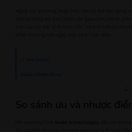
Ngoài các phương pháp trên, còn có thể tận dụng các
tiền tự động khi thực hiện các giao dịch online. V
trên các ưu đãi, tỷ lệ hoàn tiền, và tính tiện lợi củ
phần thưởng mỗi ngày một cách toàn diện.
See more:
https://28bet8.us/
So sánh ưu và nhược điể
Mỗi chương trình
hoàn trả mỗi ngày
đều có những ư
dụ, các thẻ tín dụng thường mang lại tỷ lệ hoàn tiền 