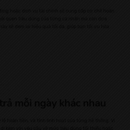
ting hoặc dịch vụ tài chính số cung cấp cơ chế hoàn
thói quen tiêu dùng của từng cá nhân mà còn dựa
này sẽ đem lại hiệu quả tối đa, giúp bạn tối ưu hóa
 trả mỗi ngày khác nhau
ệ hoàn tiền, và tính linh hoạt của từng hệ thống. Ví
ng đi kèm với yêu cầu về mức tiêu dùng tối thiểu hoặc