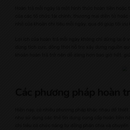
Hoàn trả mỗi ngày là một hình thức hoàn tiền hoặc t
của các tổ chức tài chính, thương mại điện tử hoặc
nhỏ của khoản chi tiêu mỗi ngày, qua đó giúp tối ưu
Lợi ích của hoàn trả mỗi ngày không chỉ dừng lại ở v
dùng tích cực, đồng thời hỗ trợ xây dựng nguồn qu
khoản hoàn trả trở nên dễ dàng hơn bao giờ hết, giú
Các phương pháp hoàn tr
Hiện nay, có nhiều phương pháp khác nhau để thiết 
như sử dụng các thẻ tín dụng cung cấp hoàn tiền h
chi tiêu có chức năng tự động phân chia và chuyển 