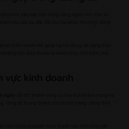
 rộng hơn vào các nền tảng công nghệ mới như trí
 nhân hóa các ưu đãi, tối ưu hóa phần thưởng, đồng
 phát triển mạnh mẽ, giúp người dùng dễ dàng trao
 không còn đơn thuần là chiến lược tiết kiệm, mà
h vực kinh doanh
ỗi ngày
đã trở thành công cụ thu hút khách hàng và
ng, tăng độ trung thành của khách hàng, đồng thời
ặc nền tảng mua bán trực tuyến còn tích hợp các