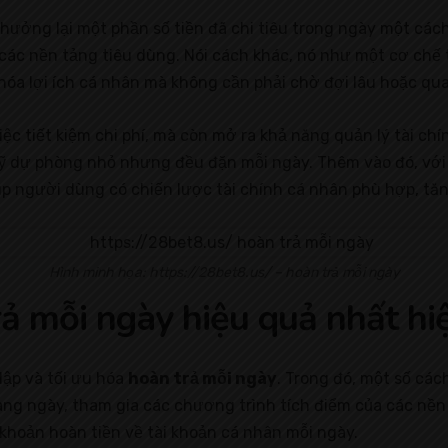
hưởng lại một phần số tiền đã chi tiêu trong ngày một các
 các nền tảng tiêu dùng. Nói cách khác, nó như một cơ ch
 hóa lợi ích cá nhân mà không cần phải chờ đợi lâu hoặc qu
iệc tiết kiệm chi phí, mà còn mở ra khả năng quản lý tài ch
ỹ dự phòng nhỏ nhưng đều đặn mỗi ngày. Thêm vào đó, với q
p người dùng có chiến lược tài chính cá nhân phù hợp, tăng
Hình minh họa: https://28bet8.us/ – hoàn trả mỗi ngày
ả mỗi ngày hiệu quả nhất hi
lập và tối ưu hóa
hoàn trả mỗi ngày
. Trong đó, một số các
àng ngày, tham gia các chương trình tích điểm của các nền
khoản hoàn tiền về tài khoản cá nhân mỗi ngày.