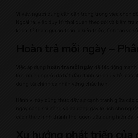
Vì vậy, người dùng cần cẩn trọng trong việc chọn đố
Ngoài ra, việc duy trì thói quen theo dõi và kiểm tra
khóa để tham gia an toàn là kiến thức, tỉnh táo và s
Hoàn trả mỗi ngày – Phân
Việc áp dụng
hoàn trả mỗi ngày
đã tác động mạnh m
lớn, nhiều người đã bắt đầu dành sự chú ý tới các 
dựng tài chính cá nhân vững chắc hơn.
Hành vi này cũng thúc đẩy sự cạnh tranh giữa các 
ngày càng sôi động và đa dạng gây lợi ích cho người
cách thức hình thành thói quen tiêu dùng hiện đại,
Xu hướng phát triển của 