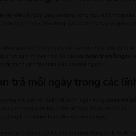
ày
dự kiến sẽ ngày càng đa dạng, sáng tạo và tích hợp sâu
 phân tích hành vi tiêu dùng. Các hệ thống này sẽ giúp cá
ụ.
ng nhau qua các nền tảng xã hội hay các nhóm tiêu dùng sẽ
ác chương trình hoàn trả. Có thể nói,
hoàn trả mỗi ngày
sẽ
c tài chính cá nhân toàn diện của mọi người.
n trả mỗi ngày trong các lĩn
 thương mại điện tử, hoặc tài chính ngân hàng,
hoàn trả m
 dụng chương trình hoàn tiền để thúc đẩy hành vi tiêu dù
ạt động tri ân khách hàng đều đặn hàng ngày.
các mô hình doanh nghiệp lớn như ngân hàng số, fintech ho