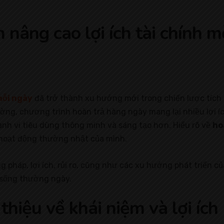
 nâng cao lợi ích tài chính 
mỗi ngày
đã trở thành xu hướng mới trong chiến lược tích l
ờng, chương trình hoàn trả hàng ngày mang lại nhiều lợi íc
ành vi tiêu dùng thông minh và sáng tạo hơn. Hiểu rõ về
ho
ác hoạt động thường nhật của mình.
g pháp, lợi ích, rủi ro, cũng như các xu hướng phát triển c
 sống thường ngày.
thiệu về khái niệm và lợi ích