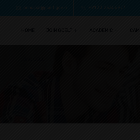
principal@gcelt.gov.in
+91 33 23356977
HOME
JOIN GCELT
ACADEMIC
CAM
IQAC CELL