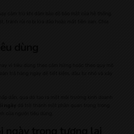
nhạy cảm trừ khi đảm bảo độ bảo mật của hệ thống.
t, tránh rủi ro bị lừa đảo hoặc mất tiền oan. Chìa
iêu dùng
hay vì tiêu dùng theo cảm hứng hoặc theo quy mô
oàn trả hàng ngày để tiết kiệm, đầu tư nhỏ và xây
hấp dẫn, qua đó tạo ra một môi trường kinh doanh
ỗi ngày
đã trở thành một phần quan trọng trong
nh của người tiêu dùng.
i ngày trong tương lai