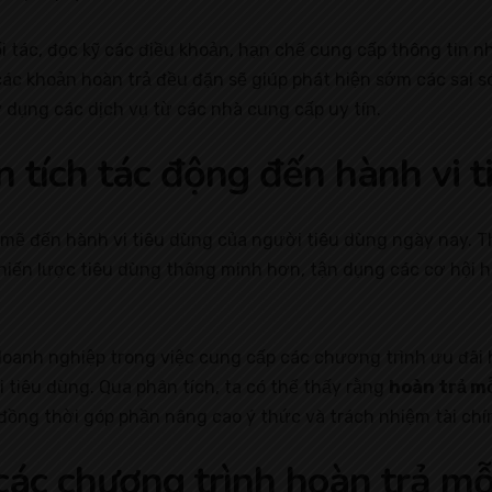
i tác, đọc kỹ các điều khoản, hạn chế cung cấp thông tin 
 các khoản hoàn trả đều đặn sẽ giúp phát hiện sớm các sai só
ử dụng các dịch vụ từ các nhà cung cấp uy tín.
 tích tác động đến hành vi t
ẽ đến hành vi tiêu dùng của người tiêu dùng ngày nay. T
chiến lược tiêu dùng thông minh hơn, tận dụng các cơ hội h
doanh nghiệp trong việc cung cấp các chương trình ưu đãi 
 tiêu dùng. Qua phân tích, ta có thể thấy rằng
hoàn trả m
 đồng thời góp phần nâng cao ý thức và trách nhiệm tài chí
các chương trình hoàn trả mỗ