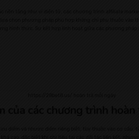
 nền tảng như ví điện tử, các chương trình affiliate marke
iệc lựa chọn phương pháp phù hợp không chỉ phụ thuộc vào 
a từng hình thức. Sự kết hợp linh hoạt giữa các phương pháp 
m của các chương trình hoàn
u điểm và nhược điểm riêng biệt, tùy thuộc vào cơ cấu, tỷ l
khá cao, đặc biệt khi chi tiêu tại các đối tác liên kết, như