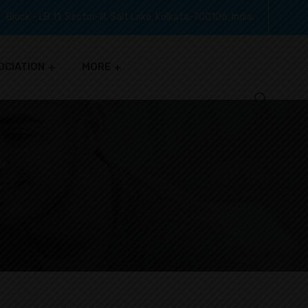
Block - LB 11, Sector-III, Salt Lake, Kolkata-700106, India.
OCIATION
MORE
S