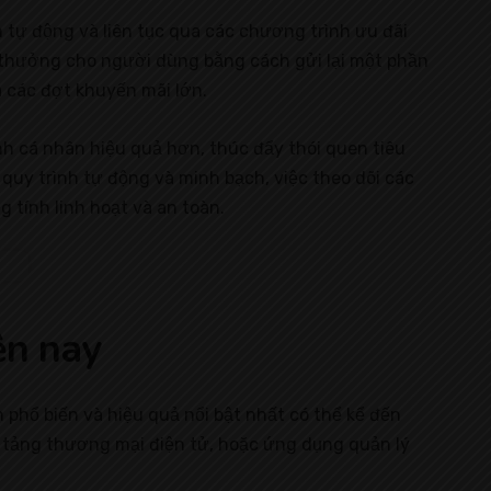
h tự động và liên tục qua các chương trình ưu đãi
ế thưởng cho người dùng bằng cách gửi lại một phần
a các đợt khuyến mãi lớn.
ính cá nhân hiệu quả hơn, thúc đẩy thói quen tiêu
uy trình tự động và minh bạch, việc theo dõi các
 tính linh hoạt và an toàn.
ện nay
h phổ biến và hiệu quả nổi bật nhất có thể kể đến
 tảng thương mại điện tử, hoặc ứng dụng quản lý