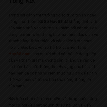
Tổng Kết
Trong bối cảnh thị trường xổ số trực tuyến ngày
càng phát triển,
Xổ Số May88
đã khẳng định vị trí
của mình nhờ vào những ưu điểm nổi bật như đa
dạng loại hình, hệ thống bảo mật hiện đại, dịch vụ
khách hàng thân thiện và các chiến lược chơi
hợp lý. Đặc biệt, với sự hỗ trợ của nền tảng
May88 com
, các người chơi có thể dễ dàng tiếp
cận và tham gia mà không cần lo lắng về vấn đề
an toàn, bảo mật thông tin. Hy vọng qua bài viết
này, bạn đã có những kiến thức hữu ích để tự tin
thử vận may và tối ưu hóa khả năng thắng lớn
của mình.
Hãy luôn chơi có trách nhiệm và đừng quên rằng,
mọi cơ hội đều bắt nguồn từ sự nỗ lực và kiến