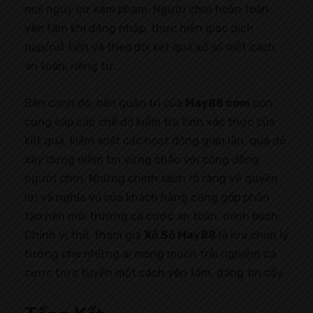
mọi nguy cơ xâm phạm. Người chơi hoàn toàn
yên tâm khi đăng nhập, thực hiện giao dịch
nạp/rút tiền và theo dõi kết quả xổ số một cách
an toàn, riêng tư.
Bên cạnh đó, bên quản trị của
May88 com
còn
cung cấp các chế độ kiểm tra tính xác thực của
kết quả, kiểm soát các hoạt động gian lận, qua đó
xây dựng niềm tin vững chắc với cộng đồng
người chơi. Những chính sách rõ ràng về quyền
lợi và nghĩa vụ của khách hàng cũng góp phần
tạo nên môi trường cá cược an toàn, minh bạch.
Chính vì thế, tham gia
Xổ Số May88
là lựa chọn lý
tưởng cho những ai mong muốn trải nghiệm cá
cược trực tuyến một cách yên tâm, đáng tin cậy.