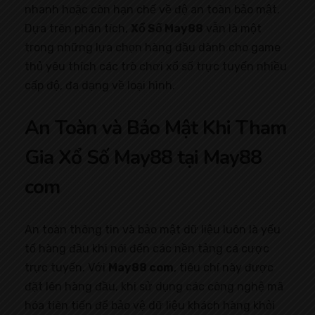
nhanh hoặc còn hạn chế về độ an toàn bảo mật.
Dựa trên phân tích,
Xổ Số May88
vẫn là một
trong những lựa chọn hàng đầu dành cho game
thủ yêu thích các trò chơi xổ số trực tuyến nhiều
cấp độ, đa dạng về loại hình.
An Toàn và Bảo Mật Khi Tham
Gia Xổ Số May88 tại May88
com
An toàn thông tin và bảo mật dữ liệu luôn là yếu
tố hàng đầu khi nói đến các nền tảng cá cược
trực tuyến. Với
May88 com
, tiêu chí này được
đặt lên hàng đầu, khi sử dụng các công nghệ mã
hóa tiên tiến để bảo vệ dữ liệu khách hàng khỏi