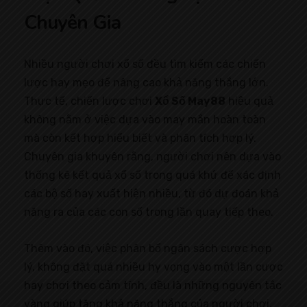
Chuyên Gia
Nhiều người chơi xổ số đều tìm kiếm các chiến
lược hay mẹo để nâng cao khả năng thắng lớn.
Thực tế, chiến lược chơi
Xổ Số May88
hiệu quả
không nằm ở việc dựa vào may mắn hoàn toàn
mà còn kết hợp hiểu biết và phân tích hợp lý.
Chuyên gia khuyên rằng, người chơi nên dựa vào
thống kê kết quả xổ số trong quá khứ để xác định
các bộ số hay xuất hiện nhiều, từ đó dự đoán khả
năng ra của các con số trong lần quay tiếp theo.
Thêm vào đó, việc phân bổ ngân sách cược hợp
lý, không đặt quá nhiều hy vọng vào một lần cược
hay chơi theo cảm tính, đều là những nguyên tắc
vàng giúp tăng khả năng thắng của người chơi.