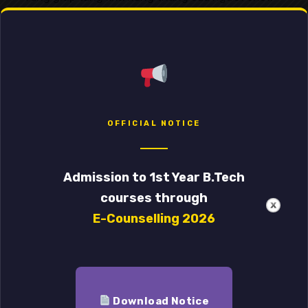
Áp dụng các mẹo nhỏ như chọn các cặp số so le
hoặc theo xu hướng, kết hợp phân tích thống kê,
sẽ giúp bạn trở thành người chơi thông minh, tối
ưu hóa khả năng chiến thắng của mình khi tham
gia
Xổ Số May88
.
So Sánh Xổ Số May88 với Các
OFFICIAL NOTICE
Loại Hình Xổ Số Online Khác
Admission to 1st Year B.Tech
courses through
E-Counselling 2026
Download Notice