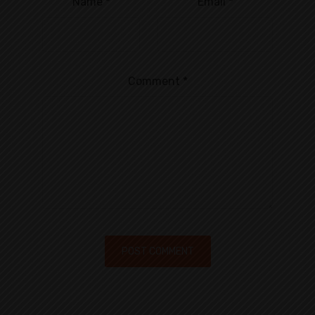
Name
*
Email
*
Comment
*