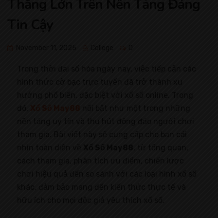
Thắng Lớn Trên Nền Tảng Đáng
Tin Cậy
November 11, 2025
College
0
Trong thời đại số hóa ngày nay, việc tiếp cận các
hình thức cờ bạc trực tuyến đã trở thành xu
hướng phổ biến, đặc biệt với xổ số online. Trong
đó,
Xổ Số May88
nổi bật như một trong những
nền tảng uy tín và thu hút đông đảo người chơi
tham gia. Bài viết này sẽ cung cấp cho bạn cái
nhìn toàn diện về
Xổ Số May88
, từ tổng quan,
cách tham gia, phân tích ưu điểm, chiến lược
chơi hiệu quả đến so sánh với các loại hình xổ số
khác, đảm bảo mang đến kiến thức thực tế và
hữu ích cho mọi độc giả yêu thích xổ số.