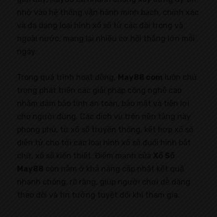
nhờ vào hệ thống vận hành minh bạch, chính xác
và đa dạng loại hình xổ số từ các đài trong và
ngoài nước, mang lại nhiều cơ hội thắng lớn mỗi
ngày.
Trong quá trình hoạt động,
May88 com
luôn chú
trọng phát triển các giải pháp công nghệ cao
nhằm đảm bảo tính an toàn, bảo mật và tiện lợi
cho người dùng. Các dịch vụ trên nền tảng này
phong phú, từ xổ số truyền thống, kết hợp xổ số
điện tử cho tới các loại hình xổ số đuổi hình bắt
chữ, xổ số kiến thiết. Điểm mạnh của
Xổ Số
May88
còn nằm ở khả năng cập nhật kết quả
nhanh chóng, rõ ràng, giúp người chơi dễ dàng
theo dõi và tin tưởng tuyệt đối khi tham gia.