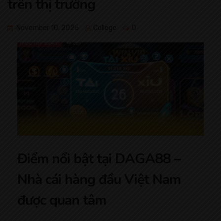
trên thị trường
November 10, 2025
College
0
Điểm nổi bật tại DAGA88 –
Nhà cái hàng đầu Việt Nam
được quan tâm