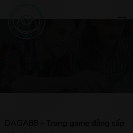
DAGA88 – Trang game đẳng cấp