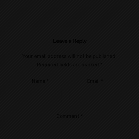
Leave a Reply
Your email address will not be published.
Required fields are marked
*
Name
*
Email
*
Comment
*