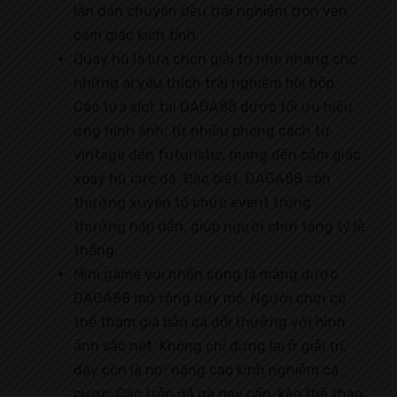
lẫn dân chuyên đều trải nghiệm trọn vẹn
cảm giác kịch tính.
Quay hũ là lựa chọn giải trí nhẹ nhàng cho
những ai yêu thích trải nghiệm hồi hộp.
Các tựa slot tại DAGA88 được tối ưu hiệu
ứng hình ảnh, từ nhiều phong cách từ
vintage đến futuristic, mang đến cảm giác
xoay hũ cực đã. Đặc biệt, DAGA88 còn
thường xuyên tổ chức event trúng
thưởng hấp dẫn, giúp người chơi tăng tỷ lệ
thắng.
Mini game vui nhộn cũng là mảng được
DAGA88 mở rộng quy mô. Người chơi có
thể tham gia bắn cá đổi thưởng với hình
ảnh sắc nét. Không chỉ dừng lại ở giải trí,
đây còn là nơi nâng cao kinh nghiệm cá
cược. Các trận đá gà gay cấn, kèo thể thao