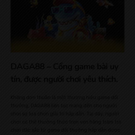
DAGA88 – Cổng game bài uy
tín, được người chơi yêu thích.
Không đơn thuần là một thương hiệu game đổi
thưởng, DAGA88 liên tục mang đến cho người
chơi sự lựa chọn giải trí hấp dẫn. Tại đây, người
chơi có thể thưởng thức trọn vẹn hàng trăm trò
chơi đặc sắc từ game đổi thưởng hấp dẫn được