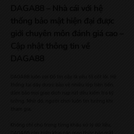
DAGA88 – Nhà cái với hệ
thống bảo mật hiện đại được
giới chuyên môn đánh giá cao –
Cập nhật thông tin về
DAGA88
DAGA88 luôn coi Độ tin cậy là yếu tố cốt lõi. Hệ
thống tại đây được bảo vệ nhiều lớp tiên tiến,
đảm bảo mọi giao dịch nạp rút đều kiểm tra kỹ
lưỡng. Nhờ đó, người chơi luôn tin tưởng khi
tham gia.
Không chỉ chú trọng từng khâu xử lý dữ liệu,
DAGA88 còn triển khai các giao thức bảo mật