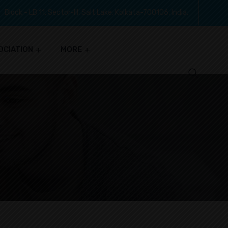
Block - LB 11, Sector-III, Salt Lake, Kolkata-700106, India.
OCIATION
MORE
S