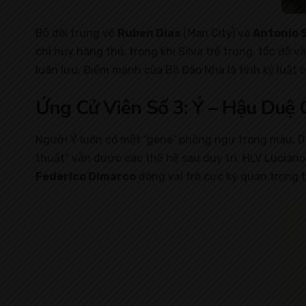
Bộ đôi trung vệ
Ruben Dias
(Man City) và
Antonio S
chỉ huy hàng thủ, trong khi Silva trẻ trung, tốc độ 
luân lưu. Điểm mạnh của Bồ Đào Nha là tính kỷ luật c
Ứng Cử Viên Số 3: Ý – Hậu Duệ 
Người Ý luôn có một “gene” phòng ngự trong máu. D
thuật” vẫn được các thế hệ sau duy trì. HLV Lucian
Federico Dimarco
đóng vai trò cực kỳ quan trọng 