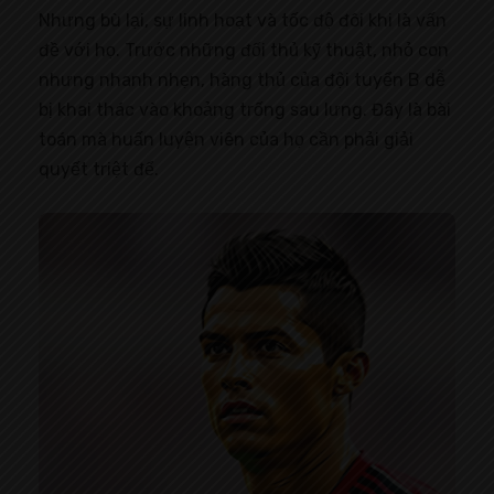
Nhưng bù lại, sự linh hoạt và tốc độ đôi khi là vấn
đề với họ. Trước những đối thủ kỹ thuật, nhỏ con
nhưng nhanh nhẹn, hàng thủ của đội tuyển B dễ
bị khai thác vào khoảng trống sau lưng. Đây là bài
toán mà huấn luyện viên của họ cần phải giải
quyết triệt để.