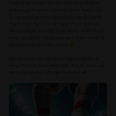
tuyển C lại tạo nên cơn địa chấn bằng lối chơi
phòng ngự khoa học của mình. Quan trọng nhất,
họ đang chứng minh rằng phòng ngự không hề
nhàm chán, mà nó là một nghệ thuật đỉnh cao.
Nếu bạn muốn tìm hiểu thêm về các chiến thuật
bóng đá hấp dẫn, đừng quên ghé thăm net88 để
có những góc nhìn thú vị nhé!
Còn bạn, theo bạn đội tuyển nào mới là đội có
hàng thủ chắc chắn nhất? Hãy chia sẻ ý kiến của
mình ở phần bình luận bên dưới nhé!