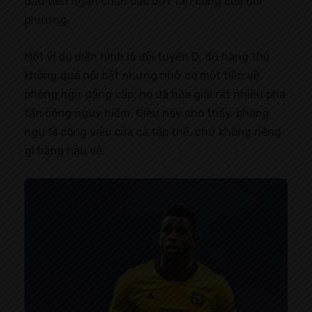
đầu tiên ngăn chặn các đợt tấn công của đối
phương.
Một ví dụ điển hình là đội tuyển D, dù hàng thủ
không quá nổi bật nhưng nhờ có một tiền vệ
phòng ngự đẳng cấp, họ đã hóa giải rất nhiều pha
tấn công nguy hiểm. Điều này cho thấy, phòng
ngự là công việc của cả tập thể, chứ không riêng
gì hàng hậu vệ.