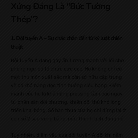
Xứng Đáng Là “Bức Tường
Thép”?
1. Đội tuyển A – Sự chắc chắn đến từ kỷ luật chiến
thuật
Đội tuyển A đang gây ấn tượng mạnh với lối chơi
phòng ngự có tổ chức cực cao. Họ không chỉ có
một thủ môn xuất sắc mà còn sở hữu cặp trung
vệ có khả năng đọc tình huống siêu hạng. Điểm
mạnh của họ là khả năng pressing tầm cao ngay
từ phần sân đối phương, khiến đối thủ khó lòng
triển khai bóng. Số bàn thua của họ chỉ dừng lại ở
con số 2 sau vòng bảng, một thành tích đáng nể.
Tuy nhiên, điểm yếu của đội tuyển A đôi khi nằm