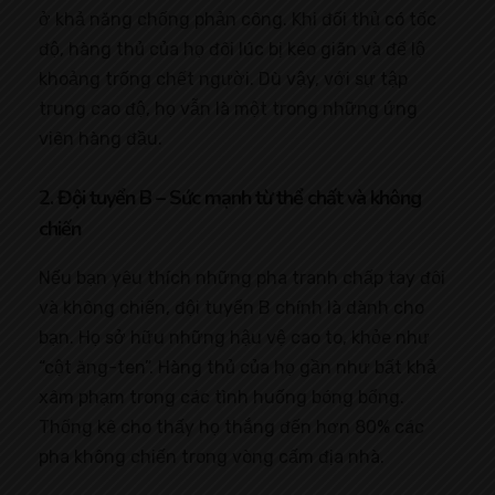
ở khả năng chống phản công. Khi đối thủ có tốc
độ, hàng thủ của họ đôi lúc bị kéo giãn và để lộ
khoảng trống chết người. Dù vậy, với sự tập
trung cao độ, họ vẫn là một trong những ứng
viên hàng đầu.
2. Đội tuyển B – Sức mạnh từ thể chất và không
chiến
Nếu bạn yêu thích những pha tranh chấp tay đôi
và không chiến, đội tuyển B chính là dành cho
bạn. Họ sở hữu những hậu vệ cao to, khỏe như
“cột ăng-ten”. Hàng thủ của họ gần như bất khả
xâm phạm trong các tình huống bóng bổng.
Thống kê cho thấy họ thắng đến hơn 80% các
pha không chiến trong vòng cấm địa nhà.