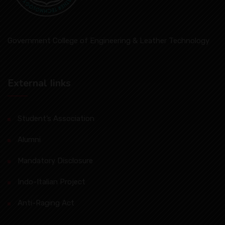
Government College of Engineering & Leather Technology
External Iinks
Student’s Association
Alumni
Mandatory Disclosure
Indo-Italian Project
Anti-Raging Act