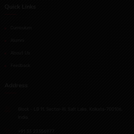
Quick Links
Curriculum
Alumni
About Us
Feedback
Address
Block - LB 11, Sector-III, Salt Lake, Kolkata-700106,
India.
+91 33 23356977