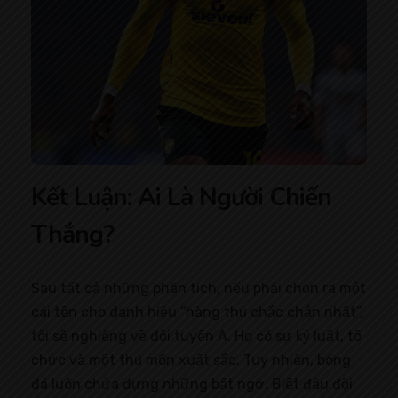
Kết Luận: Ai Là Người Chiến
Thắng?
Sau tất cả những phân tích, nếu phải chọn ra một
cái tên cho danh hiệu “hàng thủ chắc chắn nhất”,
tôi sẽ nghiêng về đội tuyển A. Họ có sự kỷ luật, tổ
chức và một thủ môn xuất sắc. Tuy nhiên, bóng
đá luôn chứa đựng những bất ngờ. Biết đâu đội