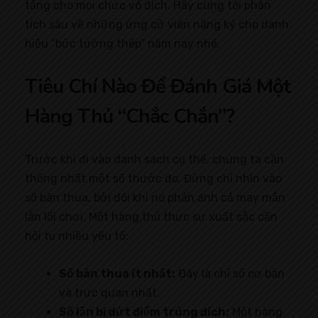
tảng cho mọi chức vô địch. Hãy cùng tôi phân
tích sâu về những ứng cử viên nặng ký cho danh
hiệu “bức tường thép” năm nay nhé.
Tiêu Chí Nào Để Đánh Giá Một
Hàng Thủ “Chắc Chắn”?
Trước khi đi vào danh sách cụ thể, chúng ta cần
thống nhất một số thước đo. Đừng chỉ nhìn vào
số bàn thua, bởi đôi khi nó phản ánh cả may mắn
lẫn lối chơi. Một hàng thủ thực sự xuất sắc cần
hội tụ nhiều yếu tố:
Số bàn thua ít nhất:
Đây là chỉ số cơ bản
và trực quan nhất.
Số lần bị dứt điểm trúng đích:
Một hàng