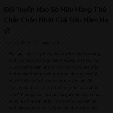
Đội Tuyển Nào Sở Hữu Hàng Thủ
Chắc Chắn Nhất Giải Đấu Năm Na
y?
July 17, 2024
College
0
Mùa giải năm nay đang diễn ra với tốc độ chóng
mặt và những bất ngờ liên tiếp. Người hâm mộ
được chứng kiến những pha tấn công đẹp mắt,
những bàn thắng không tưởng, nhưng có một
câu hỏi vẫn luôn ám ảnh các chuyên gia: Đội
tuyển nào thực sự sở hữu hàng thủ chắc chắn
nhất? Không phải lúc nào đội ghi nhiều bàn nhất
cũng là đội mạnh nhất. Trong bóng đá hiện đại,
một hàng phòng ngự vững chãi thường là nền