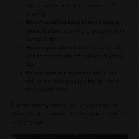
thủ tốt sẽ hạn chế tối đa cơ hội cho đối
phương.
Khả năng chống bóng bổng và không
chiến:
Đặc biệt quan trọng trong các tình
huống cố định.
Sự ăn ý giữa các vị trí:
Từ trung vệ, hậu
vệ biên cho đến thủ môn và tiền vệ phòng
ngự.
Khả năng phản ứng và bọc lót:
Trong
những tình huống nguy hiểm, sự nhanh
nhạy là chìa khóa.
Dựa trên những tiêu chí này, chúng ta có thể
thấy rõ đâu là những tập thể đang làm tốt nhiệm
vụ phòng ngự.