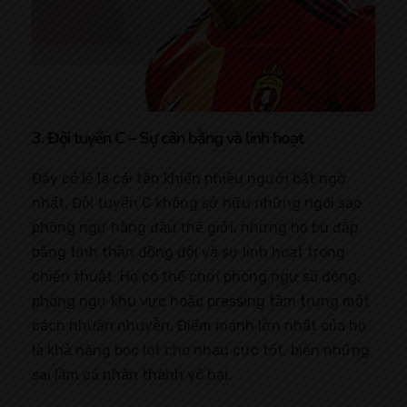
3. Đội tuyển C – Sự cân bằng và linh hoạt
Đây có lẽ là cái tên khiến nhiều người bất ngờ
nhất. Đội tuyển C không sở hữu những ngôi sao
phòng ngự hàng đầu thế giới, nhưng họ bù đắp
bằng tinh thần đồng đội và sự linh hoạt trong
chiến thuật. Họ có thể chơi phòng ngự số đông,
phòng ngự khu vực hoặc pressing tầm trung một
cách nhuần nhuyễn. Điểm mạnh lớn nhất của họ
là khả năng bọc lót cho nhau cực tốt, biến những
sai lầm cá nhân thành vô hại.