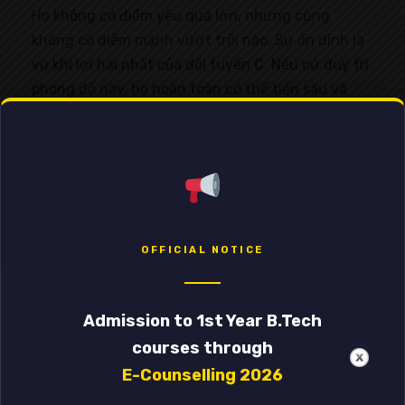
Họ không có điểm yếu quá lớn, nhưng cũng
không có điểm mạnh vượt trội nào. Sự ổn định là
vũ khí lợi hại nhất của đội tuyển C. Nếu cứ duy trì
phong độ này, họ hoàn toàn có thể tiến sâu và
thậm chí lên ngôi vô địch.
OFFICIAL NOTICE
Admission to 1st Year B.Tech
courses through
E-Counselling 2026