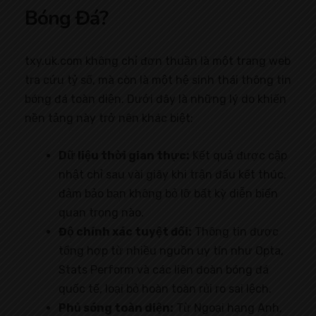
Bóng Đá?
txy.uk.com không chỉ đơn thuần là một trang web
tra cứu tỷ số, mà còn là một hệ sinh thái thông tin
bóng đá toàn diện. Dưới đây là những lý do khiến
nền tảng này trở nên khác biệt:
Dữ liệu thời gian thực:
Kết quả được cập
nhật chỉ sau vài giây khi trận đấu kết thúc,
đảm bảo bạn không bỏ lỡ bất kỳ diễn biến
quan trọng nào.
Độ chính xác tuyệt đối:
Thông tin được
tổng hợp từ nhiều nguồn uy tín như Opta,
Stats Perform và các liên đoàn bóng đá
quốc tế, loại bỏ hoàn toàn rủi ro sai lệch.
Phủ sóng toàn diện:
Từ Ngoại hạng Anh,