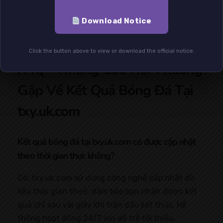
Download Notice
Click the button above to view or download the official notice.
FAQ – Những Câu Hỏi Thường
Gặp Về Kết Quả Bóng Đá Tại
txy.uk.com
Kết quả bóng đá tại txy.uk.com có được cập nhật
theo thời gian thực không?
Có, txy.uk.com sử dụng công nghệ cập nhật dữ
liệu thời gian thực, đảm bảo bạn nhận được kết
quả chỉ sau vài giây khi trận đấu kết thúc. Hệ
thống hoạt động 24/7 với độ trễ tối thiểu.