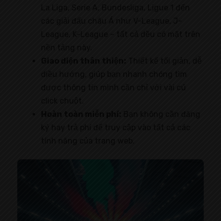
La Liga, Serie A, Bundesliga, Ligue 1 đến
các giải đấu châu Á như V-League, J-
League, K-League – tất cả đều có mặt trên
nền tảng này.
Giao diện thân thiện:
Thiết kế tối giản, dễ
điều hướng, giúp bạn nhanh chóng tìm
được thông tin mình cần chỉ với vài cú
click chuột.
Hoàn toàn miễn phí:
Bạn không cần đăng
ký hay trả phí để truy cập vào tất cả các
tính năng của trang web.