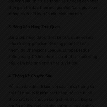
đội bóng yêu thích. Hệ thống sẽ tự động cập nhật
thời gian thi đấu theo múi giờ Việt Nam, giúp bạn
không bỏ lỡ bất kỳ trận cầu đỉnh cao nào.
3. Bảng Xếp Hạng Trực Quan
Bảng xếp hạng được thiết kế trực quan với mã
màu rõ ràng, giúp bạn dễ dàng phân biệt các
nhóm: dự Champions League, Europa League,
xuống hạng. Dữ liệu được cập nhật sau mỗi vòng
đấu, đảm bảo tính chính xác tuyệt đối.
4. Thống Kê Chuyên Sâu
Mỗi trận đấu đều đi kèm với các chỉ số thống kê
chi tiết như: tỷ lệ kiểm soát bóng, số cú sút, số
thẻ phạt, tỷ lệ chuyền bóng chính xác,… Đây là
nguồn dữ liệu quý giá cho những ai muốn phân