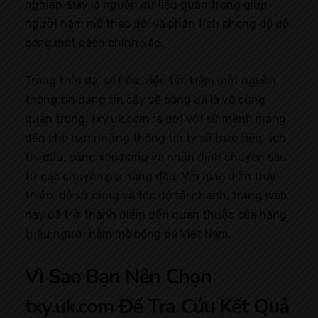
nghiệp. Đây là nguồn dữ liệu quan trọng giúp
người hâm mộ theo dõi và phân tích phong độ đội
bóng một cách chính xác.
Trong thời đại số hóa, việc tìm kiếm một nguồn
thông tin đáng tin cậy về bóng đá là vô cùng
quan trọng. txy.uk.com ra đời với sứ mệnh mang
đến cho bạn những thông tin tỷ số trực tiếp, lịch
thi đấu, bảng xếp hạng và nhận định chuyên sâu
từ các chuyên gia hàng đầu. Với giao diện thân
thiện, dễ sử dụng và tốc độ tải nhanh, trang web
này đã trở thành điểm đến quen thuộc của hàng
triệu người hâm mộ bóng đá Việt Nam.
Vì Sao Bạn Nên Chọn
txy.uk.com Để Tra Cứu Kết Quả