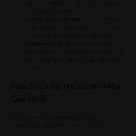
dàng theo dõi nhiều trận đấu cùng lúc mà
không gặp gián đoạn.
Phân tích chuyên sâu:
Các chỉ số thống
kê chi tiết giúp bạn hiểu rõ hơn về diễn biến
trận đấu và phong độ của từng đội bóng.
Kết nối cộng đồng:
Trang web có tính
năng bình luận và chia sẻ, giúp bạn kết nối
với những người hâm mộ khác trên khắp
cả nước.
Mẹo Sử Dụng txy.uk.com Hiệu
Quả Nhất
Để tận dụng tối đa các tính năng của txy.uk.com,
bạn có thể áp dụng một số mẹo nhỏ sau đây: