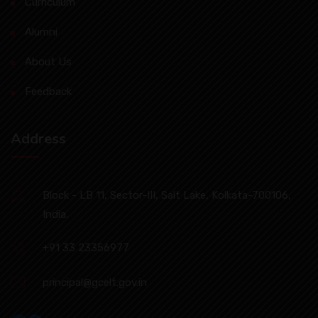
Curriculum
Alumni
About Us
Feedback
Address
Block - LB 11, Sector-III, Salt Lake, Kolkata-700106,
India.
+91 33 23356977
principal@gcelt.gov.in