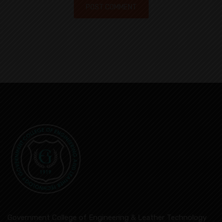
Government College of Engineering & Leather Technology