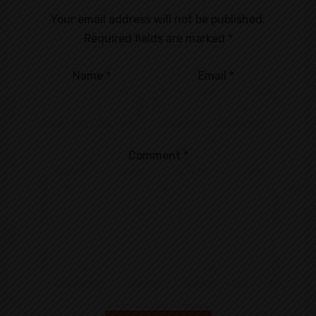
Your email address will not be published.
Required fields are marked
*
Name
*
Email
*
Comment
*