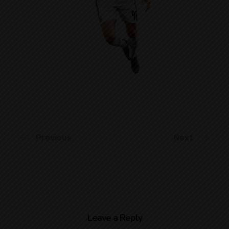
Previous
Next
Leave a Reply