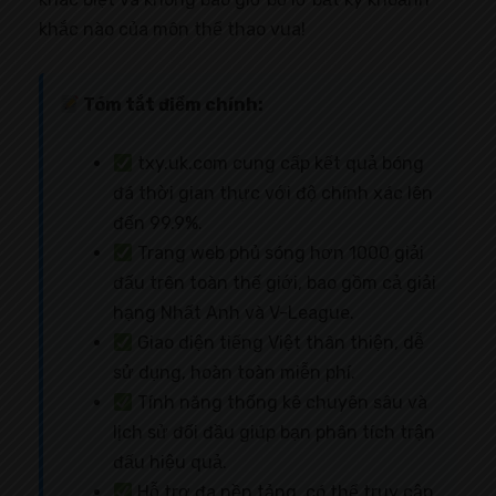
khắc nào của môn thể thao vua!
Tóm tắt điểm chính:
txy.uk.com cung cấp kết quả bóng
đá thời gian thực với độ chính xác lên
đến 99.9%.
Trang web phủ sóng hơn 1000 giải
đấu trên toàn thế giới, bao gồm cả giải
hạng Nhất Anh và V-League.
Giao diện tiếng Việt thân thiện, dễ
sử dụng, hoàn toàn miễn phí.
Tính năng thống kê chuyên sâu và
lịch sử đối đầu giúp bạn phân tích trận
đấu hiệu quả.
Hỗ trợ đa nền tảng, có thể truy cập