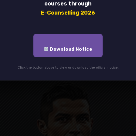
courses through
ng giả mạo.
E-Counselling 2026
n cược.
ường.
éo dài.
Download Notice
Click the button above to view or download the official notice.