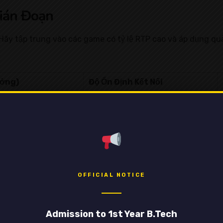
ián Đoạn
 Hãy tập trung vào các game có tỷ lệ RTP cao và áp dụng qu
ưởng)
Độ Ổn Định Kết Nối
Cao
Trung bình
Rất cao
OFFICIAL NOTICE
Tảng Trực Tuyến
Admission to 1st Year B.Tech
nên chú ý đến các yếu tố bảo mật và chính sách. Dưới đây l