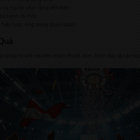
ợng người chơi tăng đột biến.
u hành lỗi thời.
 tab, hoặc ứng dụng chạy ngầm.
 Quả
 pháp từ kết nối đến chiến thuật chơi. Dưới đây là các bư