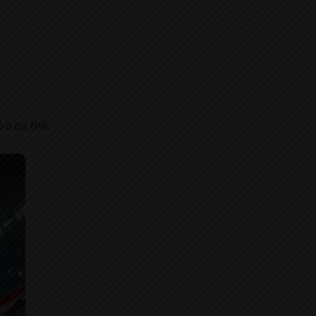
ớc cụ thể: