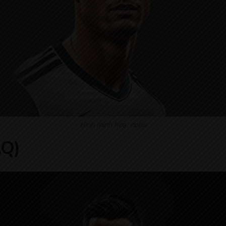
Hình minh hoạ: nohu
AQ)