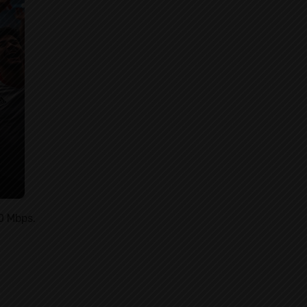
0 Mbps.