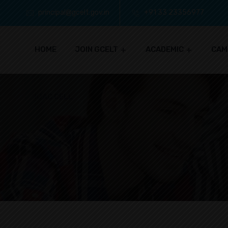
principal@gcelt.gov.in
+91 33 23356977
HOME
JOIN GCELT
ACADEMIC
CAM
IQAC CELL