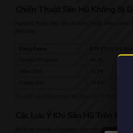
Chiến Thuật Săn Hũ Không Bị G
Ngoài kỹ thuật, bạn cần có chiến thuật thông minh.
phổ biến:
Dòng Game
RTP (Tỷ lệ trả th
Jackpot Progress
96.5%
Video Slot
95.2%
Classic Slot
94.8%
So sánh các dòng game slot theo độ ổn định và RTP
Các Lưu Ý Khi Săn Hũ Trên Nền 
Khi tham gia các cổng game như
nohu90 com
, bạn 