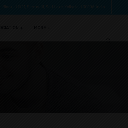
Block - LB 11, Sector-III, Salt Lake, Kolkata-700106, India.
OCIATION
MORE
S