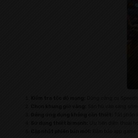
Kiểm tra tốc độ mạng:
Dùng công cụ Speedtes
Chọn khung giờ vàng:
Săn hũ vào sáng sớm (
Đóng ứng dụng không cần thiết:
Tắt phần 
Sử dụng thiết bị mạnh:
Ưu tiên điện thoại h
Cập nhật phiên bản mới:
Đảm bảo app game v