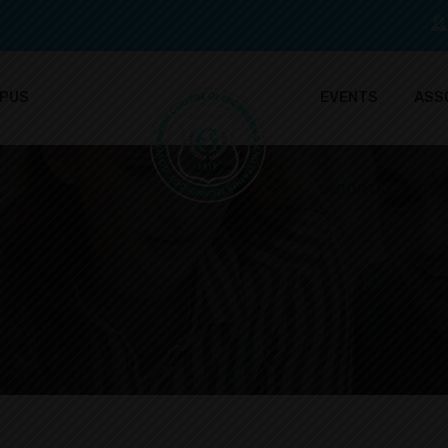
PUS
EVENTS
ASS
IMPORTANT LINK