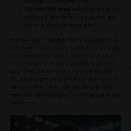
nhật các xu hướng mới nhất.
Giữ tinh thần thoải mái:
Đừng quá áp lực
về kết quả. Hãy tận hưởng quá trình, bởi
đó mới là giá trị cốt lõi của giải trí.
Bạn thấy đấy, “nhận định” không phải là một khái
niệm xa vời hay cao siêu gì cả. Nó đơn giản là việc
bạn trang bị cho mình kiến thức, công cụ và một
tư duy đúng đắn để đưa ra những lựa chọn tốt
hơn. Và nếu bạn đang tìm kiếm một điểm khởi
đầu, hãy thử ghé qua z188 để cảm nhận sự khác
biệt. Đó có thể là bước đệm đầu tiên trên hành
trình trở thành một người chơi thông thái và tỉnh
táo hơn.