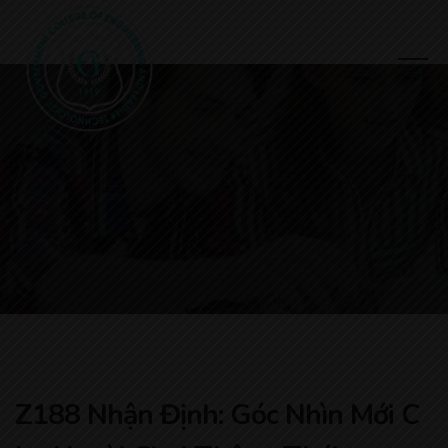
Z188 Nhận Định: Góc Nhìn Mới C