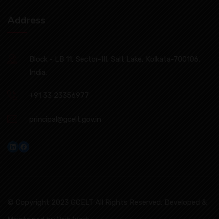
Address
Block - LB 11, Sector-III, Salt Lake, Kolkata-700106,
India.
+91 33 23356977
principal@gcelt.gov.in
LinkedIn
Facebook
© Copyright 2023 GCELT All Rights Reserved. Developed &