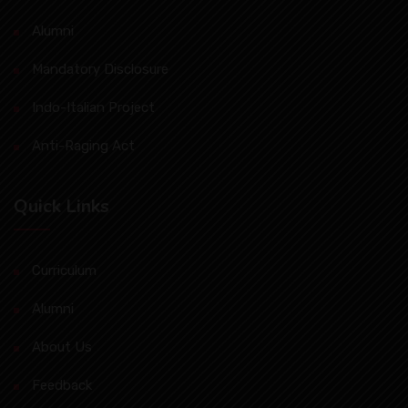
Alumni
Mandatory Disclosure
Indo-Italian Project
Anti-Raging Act
Quick Links
Curriculum
Alumni
About Us
Feedback