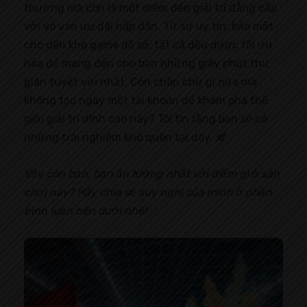
thường mà còn là một điểm đến giải trí đẳng cấp
với vô vàn ưu đãi hấp dẫn. Từ sự uy tín, bảo mật
cho đến kho game đồ sộ, tất cả đều được tối ưu
hóa để mang đến cho bạn những giây phút thư
giãn tuyệt vời nhất. Còn chần chừ gì nữa mà
không tạo ngay một tài khoản để khám phá thế
giới giải trí đỉnh cao này? Tôi tin rằng bạn sẽ có
những trải nghiệm khó quên tại đây.
Vậy còn bạn, bạn ấn tượng nhất với điểm gì ở sân
chơi này? Hãy chia sẻ suy nghĩ của mình ở phần
bình luận bên dưới nhé!