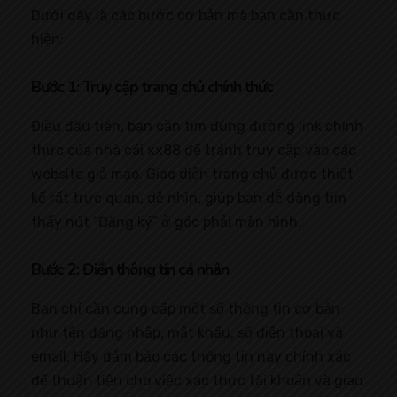
Dưới đây là các bước cơ bản mà bạn cần thực
hiện:
Bước 1: Truy cập trang chủ chính thức
Điều đầu tiên, bạn cần tìm đúng đường link chính
thức của nhà cái xx88 để tránh truy cập vào các
website giả mạo. Giao diện trang chủ được thiết
kế rất trực quan, dễ nhìn, giúp bạn dễ dàng tìm
thấy nút “Đăng ký” ở góc phải màn hình.
Bước 2: Điền thông tin cá nhân
Bạn chỉ cần cung cấp một số thông tin cơ bản
như tên đăng nhập, mật khẩu, số điện thoại và
email. Hãy đảm bảo các thông tin này chính xác
để thuận tiện cho việc xác thực tài khoản và giao