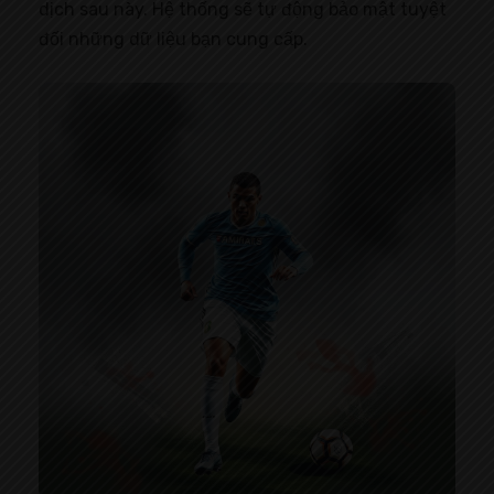
dịch sau này. Hệ thống sẽ tự động bảo mật tuyệt
đối những dữ liệu bạn cung cấp.