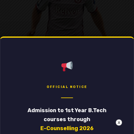
Những lưu ý vàng khi chơi tại
XX88 để đảm bảo an toàn
OFFICIAL NOTICE
Dù
XX88
là một sân chơi uy tín, nhưng để có
những trải nghiệm tốt nhất, bạn cũng cần trang
Admission to 1st Year B.Tech
bị cho mình một vài kiến thức cơ bản. Trước hết,
courses through
hãy luôn đặt ra một ngân sách giải trí cố định và
E-Counselling 2026
tuân thủ nó một cách nghiêm ngặt. Đừng bao giờ