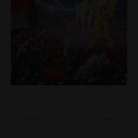
Previous
Next