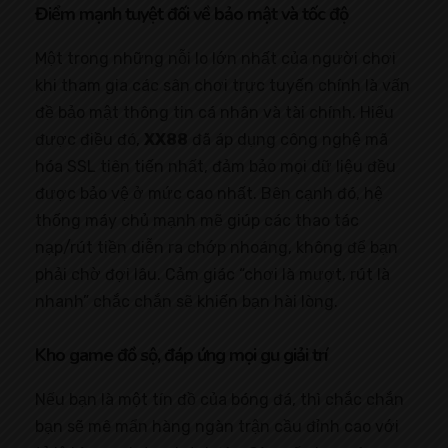
Điểm mạnh tuyệt đối về bảo mật và tốc độ
Một trong những nỗi lo lớn nhất của người chơi
khi tham gia các sân chơi trực tuyến chính là vấn
đề bảo mật thông tin cá nhân và tài chính. Hiểu
được điều đó,
XX88
đã áp dụng công nghệ mã
hóa SSL tiên tiến nhất, đảm bảo mọi dữ liệu đều
được bảo vệ ở mức cao nhất. Bên cạnh đó, hệ
thống máy chủ mạnh mẽ giúp các thao tác
nạp/rút tiền diễn ra chớp nhoáng, không để bạn
phải chờ đợi lâu. Cảm giác “chơi là mượt, rút là
nhanh” chắc chắn sẽ khiến bạn hài lòng.
Kho game đồ sộ, đáp ứng mọi gu giải trí
Nếu bạn là một tín đồ của bóng đá, thì chắc chắn
bạn sẽ mê mẩn hàng ngàn trận cầu đỉnh cao với