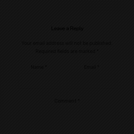
Leave a Reply
Your email address will not be published.
Required fields are marked
*
Name
*
Email
*
Comment
*