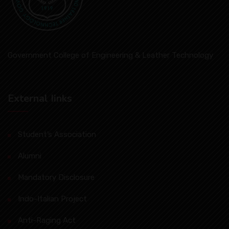
Government College of Engineering & Leather Technology
External Iinks
Student’s Association
Alumni
Mandatory Disclosure
Indo-Italian Project
Anti-Raging Act