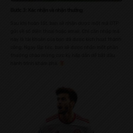
Bước 3: Xác nhận và nhận thưởng
Sau khi hoàn tất, bạn sẽ nhận được một mã OTP
gửi về số điện thoại hoặc email. Chỉ cần nhập mã
này là tài khoản của bạn đã được kích hoạt thành
công. Ngay lập tức, bạn sẽ được nhận một phần
thưởng chào mừng cực kỳ hấp dẫn để bắt đầu
hành trình khám phá.