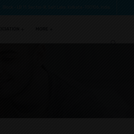
Block - LB 11, Sector-III, Salt Lake, Kolkata-700106, India.
OCIATION
MORE
S