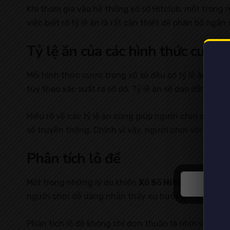
Khi tham gia vào hệ thống xổ số Hitclub, một tron
việc biết rõ tỷ lệ ăn là rất cần thiết để phân bổ ng
Tỷ lệ ăn của các hình thức cược
Mỗi hình thức cược trong xổ số đều có tỷ lệ ăn riên
tùy theo xác suất ra số đó. Tỷ lệ ăn sẽ dao động từ
Hiểu rõ về các tỷ lệ ăn cũng giúp người chơi đưa ra 
số truyền thống. Chính vì vậy, người chơi với ý địn
Phân tích lô đề
Một trong những lý do khiến
Xổ Số Hitclub – Cách 
người chơi dễ dàng nhận thấy xu hướng của những 
Phân tích lô đề không chỉ đơn thuần là nhìn vào các 