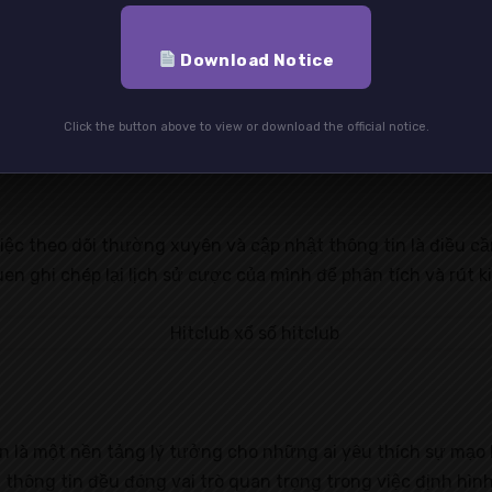
 chiến lược mà nhiều người chơi lão luyện áp dụng để tối ưu
Download Notice
lệ
 người chơi có thể áp dụng những chiến lược đặt cược thông
Click the button above to view or download the official notice.
 dạng hóa phân bổ ngân sách cược. Điều này giúp giảm thi
 việc theo dõi thường xuyên và cập nhật thông tin là điều c
 ghi chép lại lịch sử cược của mình để phân tích và rút ki
còn là một nền tảng lý tưởng cho những ai yêu thích sự mạ
 thông tin đều đóng vai trò quan trọng trong việc định hìn