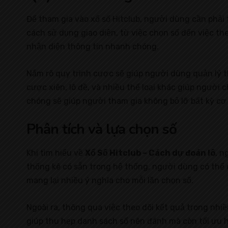
Để tham gia vào xổ số Hitclub, người dùng cần phải
cách sử dụng giao diện, từ việc chọn số đến việc th
nhận diện thông tin nhanh chóng.
Nắm rõ quy trình cược sẽ giúp người dùng quản lý t
cược xiên, lô đề, và nhiều thể loại khác giúp người 
chóng sẽ giúp người tham gia không bỏ lỡ bất kỳ cơ 
Phân tích và lựa chọn số
Khi tìm hiểu về
Xổ Số Hitclub – Cách dự đoán lô
, n
thống kê có sẵn trong hệ thống, người dùng có thể 
mang lại nhiều ý nghĩa cho mỗi lần chọn số.
Ngoài ra, thông qua việc theo dõi kết quả trong nhi
giúp thu hẹp danh sách số nên đánh mà còn tối ưu h