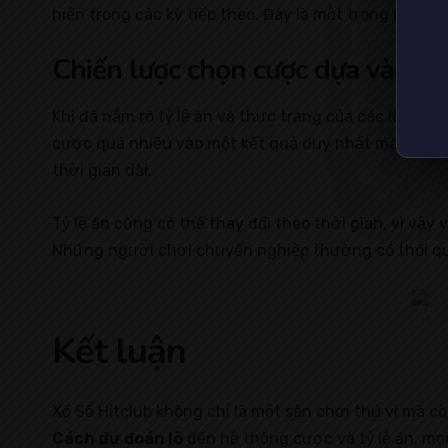
hiện trong các kỳ tiếp theo. Đây là một trong những
Chiến lược chọn cược dựa vào tỷ 
Khi đã nắm rõ tỷ lệ ăn và thực trạng của các lô đề,
cược quá nhiều vào một kết quả duy nhất mà nên đa
thời gian dài.
Tỷ lệ ăn cũng có thể thay đổi theo thời gian, vì vậy
Những người chơi chuyên nghiệp thường có thói quen
Kết luận
Xổ Số Hitclub không chỉ là một sân chơi thú vị mà 
Cách dự đoán lô
đến hệ thống cược và tỷ lệ ăn, mọi