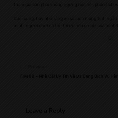
tham gia cần phải không ngừng học hỏi, phân tích 
Cuối cùng, hãy nhớ rằng xổ số luôn mang tính ngẫu 
minh, người chơi có thể tối ưu hóa cơ hội của mình
Previous
Five88 – Nhà Cái Uy Tín Và Đa Dạng Dịch Vụ Hà
Leave a Reply