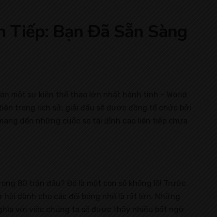
n Tiếp: Bạn Đã Sẵn Sàng
n một sự kiện thể thao lớn nhất hành tinh – World
iên trong lịch sử, giải đấu sẽ được đồng tổ chức bởi
mang đến những cuộc so tài đỉnh cao liên tiếp chưa
rong 80 trận đấu? Đó là một con số khổng lồ! Trước
ơ hội dành cho các đội bóng nhỏ là rất lớn. Những
ghĩa với việc chúng ta sẽ được thấy nhiều bất ngờ