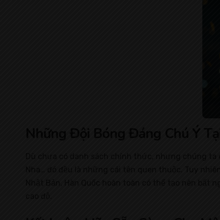
Những Đội Bóng Đáng Chú Ý Tạ
Dù chưa có danh sách chính thức, nhưng chúng ta c
Nha… đó đều là những cái tên quen thuộc. Tuy nhiên
Nhật Bản, Hàn Quốc hoàn toàn có thể tạo nên bất ng
cao độ.