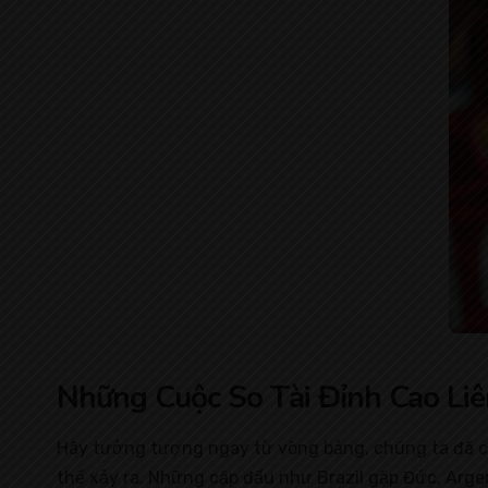
Những Cuộc So Tài Đỉnh Cao Liê
Hãy tưởng tượng ngay từ vòng bảng, chúng ta đã có 
thể xảy ra. Những cặp đấu như Brazil gặp Đức, Arge