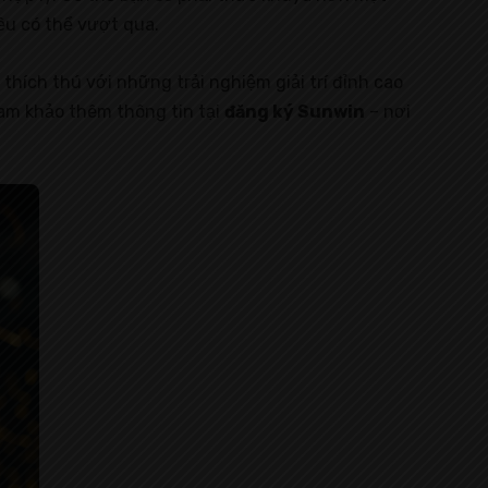
ều có thể vượt qua.
 thích thú với những trải nghiệm giải trí đỉnh cao
am khảo thêm thông tin tại
đăng ký Sunwin
– nơi