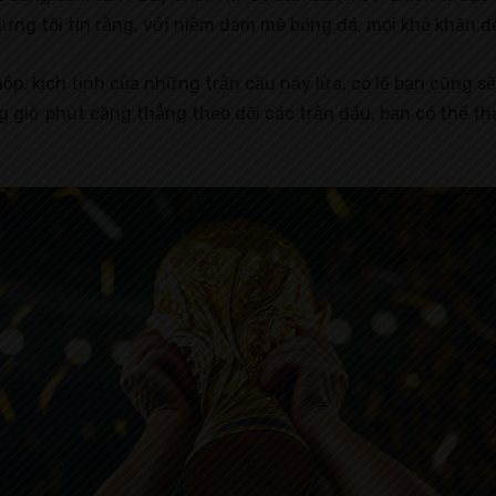
hưng tôi tin rằng, với niềm đam mê bóng đá, mọi khó khăn đ
ộp, kịch tính của những trận cầu nảy lửa, có lẽ bạn cũng sẽ
 giờ phút căng thẳng theo dõi các trận đấu, bạn có thể th