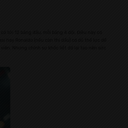
có tới 12 bảng đấu, mỗi bảng 4 đội. Điều này có
ssi hay Ronaldo (nếu còn thi đấu) có đủ thể lực để
 viên. Nhưng chính sự khốc liệt đó lại tạo nên sức