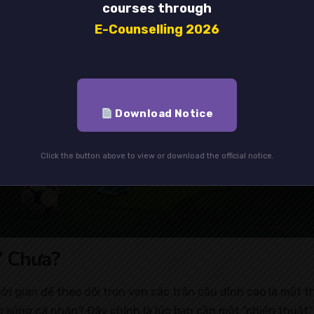
courses through
E-Counselling 2026
Download Notice
Click the button above to view or download the official notice.
” Chưa?
thời gian để theo dõi trọn vẹn các trận cầu đỉnh cao là một
sống cá nhân? Đây chính là lúc bạn cần một “chiến thuật”