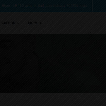
Block - LB 11, Sector-III, Salt Lake, Kolkata-700106, India.
OCIATION
MORE
S