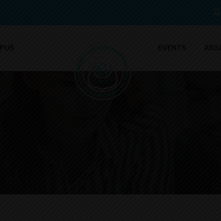
PUS
EVENTS
ASS
IMPORTANT LINK