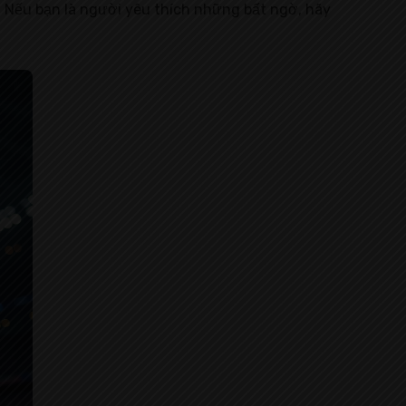
. Nếu bạn là người yêu thích những bất ngờ, hãy