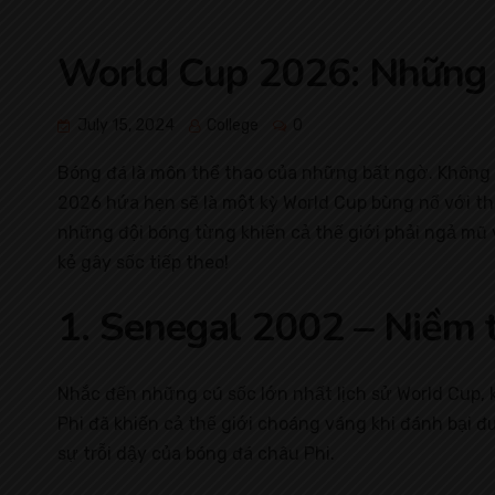
World Cup 2026: Những đ
July 15, 2024
College
0
Bóng đá là môn thể thao của những bất ngờ. Không a
2026 hứa hẹn sẽ là một kỳ World Cup bùng nổ với th
những đội bóng từng khiến cả thế giới phải ngả mũ v
kẻ gây sốc tiếp theo!
1. Senegal 2002 – Niềm 
Nhắc đến những cú sốc lớn nhất lịch sử World Cup, 
Phi đã khiến cả thế giới choáng váng khi đánh bại 
sự trỗi dậy của bóng đá châu Phi.