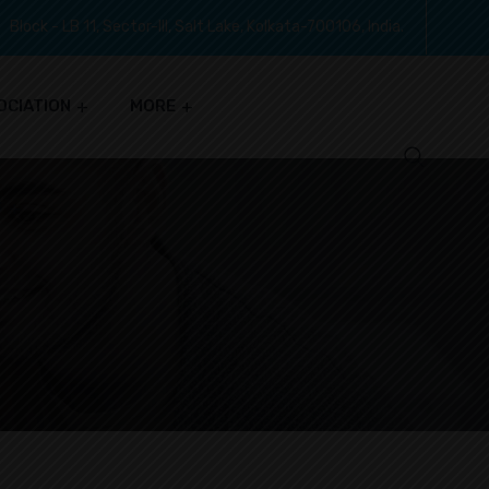
Block - LB 11, Sector-III, Salt Lake, Kolkata-700106, India.
OCIATION
MORE
S