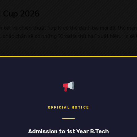
ld Cup 2026
n kết và chiến thuật hợp lý có thể đánh bại mọi đối thủ mạ
 chắc chắn sẽ có những “Croatia thứ hai” xuất hiện. Họ sẽ 
OFFICIAL NOTICE
Admission to 1st Year B.Tech