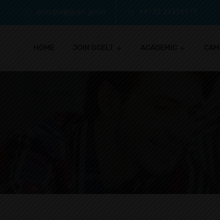
principal@gcelt.gov.in
+91 33 23356977
HOME
JOIN GCELT
ACADEMIC
CAM
IQAC CELL