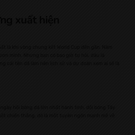
ng xuất hiện
hất là khi vòng chung kết World Cup đến gần. Năm
ươn mình. Nhưng bạn có bao giờ tự hỏi, đâu là
g cái tên đã làm nên lịch sử và dự đoán xem ai sẽ là
ngày hội bóng đá lớn nhất hành tinh, đội bóng Tây
 một chiến thắng, đó là một tuyên ngôn mạnh mẽ về