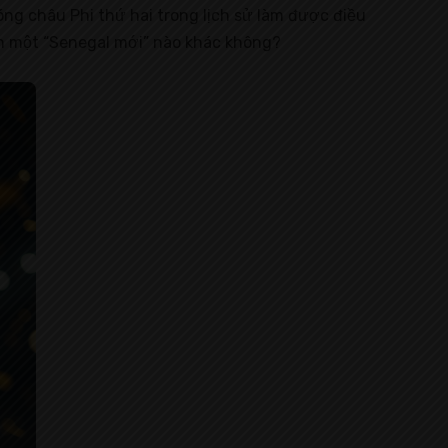
bóng châu Phi thứ hai trong lịch sử làm được điều
ến một “Senegal mới” nào khác không?