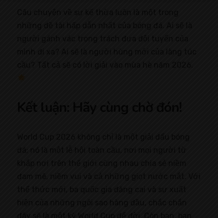
Câu chuyện về sự kế thừa luôn là một trong
những đề tài hấp dẫn nhất của bóng đá. Ai sẽ là
người gánh vác trọng trách đưa đội tuyển của
mình đi xa? Ai sẽ là người hùng mới của làng túc
cầu? Tất cả sẽ có lời giải vào mùa hè năm 2026.
Kết luận: Hãy cùng chờ đón!
World Cup 2026 không chỉ là một giải đấu bóng
đá; nó là một lễ hội toàn cầu, nơi mọi người từ
khắp nơi trên thế giới cùng nhau chia sẻ niềm
đam mê, niềm vui và cả những giọt nước mắt. Với
thể thức mới, ba quốc gia đăng cai và sự xuất
hiện của những ngôi sao hàng đầu, chắc chắn
đây sẽ là một kỳ World Cup để đời. Còn bạn, bạn