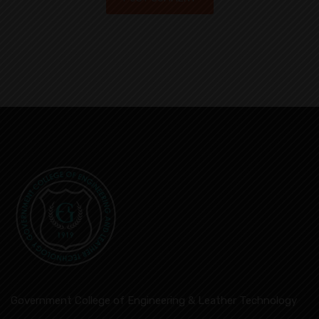
Government College of Engineering & Leather Technology