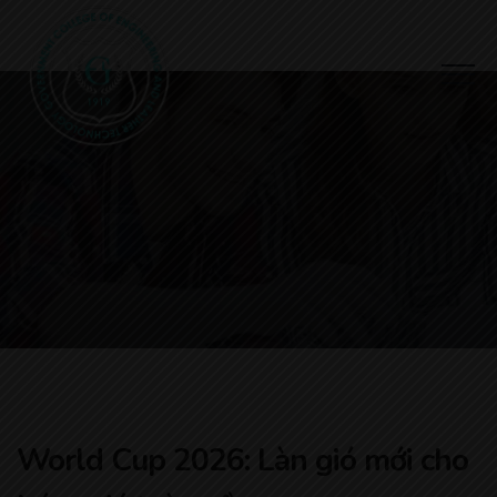
World Cup 2026: Làn gió mới cho