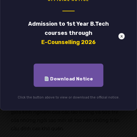
Những ngôi sao sáng nhất và
Admission to 1st Year B.Tech
thế hệ kế cận
courses through
E-Counselling 2026
World Cup 2026 có thể sẽ là kỳ đại hội cuối cùng
của những huyền thoại như Lionel Messi (nếu anh
còn thi đấu) hay Cristiano Ronaldo. Nhưng đồng
thời, đây cũng là sân khấu để thế hệ kế cận tỏa
sáng. Những cái tên như Kylian Mbappé, Erling
Download Notice
Haaland, Jude Bellingham hay Vinícius Júnior
hứa hẹn sẽ mang đến làn gió mới với lối chơi tốc
Click the button above to view or download the official notice.
độ, kỹ thuật và đầy nhiệt huyết. Sự giao thoa
giữa kinh nghiệm của các lão tướng và sức trẻ
của những ngôi sao mới sẽ tạo nên những trận
cầu đỉnh cao khó quên.