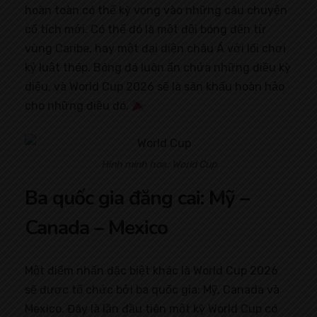
hoàn toàn có thể kỳ vọng vào những câu chuyện
cổ tích mới. Có thể đó là một đội bóng đến từ
vùng Caribe, hay một đại diện châu Á với lối chơi
kỷ luật thép. Bóng đá luôn ẩn chứa những điều kỳ
diệu, và World Cup 2026 sẽ là sân khấu hoàn hảo
cho những điều đó.
Hình minh hoạ: World Cup
Ba quốc gia đăng cai: Mỹ –
Canada – Mexico
Một điểm nhấn đặc biệt khác là World Cup 2026
sẽ được tổ chức bởi ba quốc gia: Mỹ, Canada và
Mexico. Đây là lần đầu tiên một kỳ World Cup có