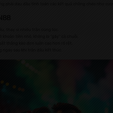
hông phải đau đầu tính toán các kết quả chồng chéo như cượ
IN88
u, thay vì nhiều trận cùng lúc.
 khoản tiền nhỏ, không bị “gãy” cả chuỗi.
uất thắng kèo đơn luôn cao hơn rõ rệt.
 ngay sau khi trận đấu kết thúc.