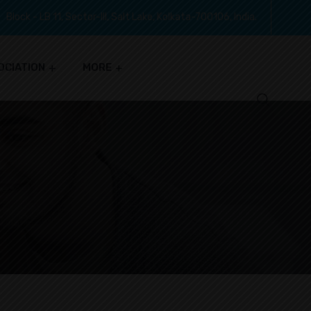
Block - LB 11, Sector-III, Salt Lake, Kolkata-700106, India.
OCIATION
MORE
S