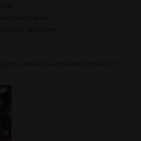
o cao)
i kết thúc tất cả trận
nh nghiệm, ưa mạo hiểm
gười mới, hãy bắt đầu với kèo đơn trước khi nghĩ