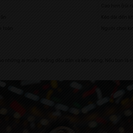
Cao hơn (rủi r
rận
Kéo dài đến kh
n toàn
Người chơi ki
cho những ai muốn thắng đều đặn và bền vững. Nếu bạn là n