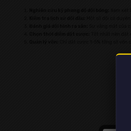
Nghiên cứu kỹ phong độ đội bóng:
Xem xét 5
Kiểm tra lịch sử đối đầu:
Một số đội có duyên
Đánh giá đội hình ra sân:
Sự vắng mặt của cầ
Chọn thời điểm đặt cược:
Tốt nhất nên đặt c
Quản lý vốn:
Chỉ đặt cược 1-5% tổng số vốn ch