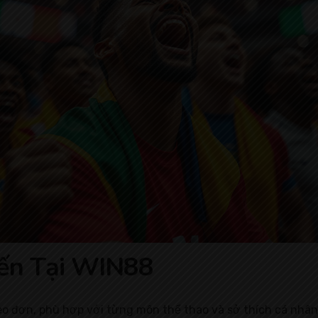
iến Tại WIN88
kèo đơn, phù hợp với từng môn thể thao và sở thích cá nhân