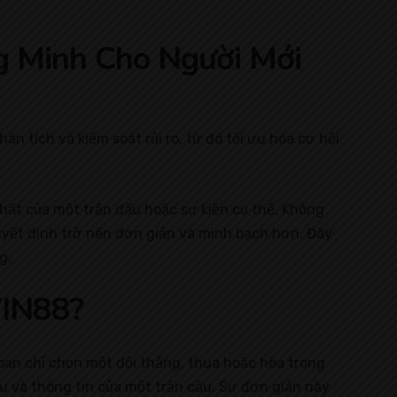
 Minh Cho Người Mới
ân tích và kiểm soát rủi ro, từ đó tối ưu hóa cơ hội
nhất của một trận đấu hoặc sự kiện cụ thể. Không
uyết định trở nên đơn giản và minh bạch hơn. Đây
g.
WIN88?
bạn chỉ chọn một đội thắng, thua hoặc hòa trong
ệu và thông tin của một trận cầu. Sự đơn giản này