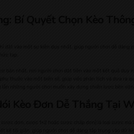
: Bí Quyết Chọn Kèo Thông
hỉ đặt vào một sự kiện duy nhất, giúp người chơi dễ dàng ph
hức tạp.
 cơ bản nhất, nơi người chơi đặt tiền vào một kết quả duy 
phụ thuộc vào một biến số, giúp việc phân tích và đưa ra q
ầu lẫn những người chơi muốn xây dựng chiến lược bền vữn
 Nói Kèo Đơn Dễ Thắng Tại 
à cược đơn, cược 1×2 hoặc cược chấp đơn) là loại cược mà 
ết kế tối giản, giúp người chơi dễ dàng tập trung vào dữ li