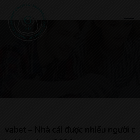
vabet – Nhà cái được nhiều người c