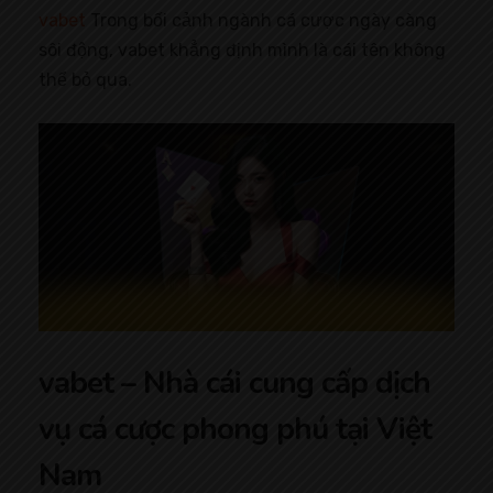
vabet
Trong bối cảnh ngành cá cược ngày càng
sôi động, vabet khẳng định mình là cái tên không
thể bỏ qua.
vabet – Nhà cái cung cấp dịch
vụ cá cược phong phú tại Việt
Nam