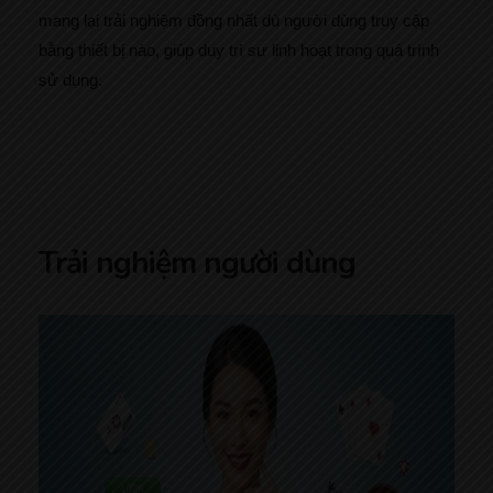
mang lại trải nghiệm đồng nhất dù người dùng truy cập
bằng thiết bị nào, giúp duy trì sự linh hoạt trong quá trình
sử dụng.
Trải nghiệm người dùng