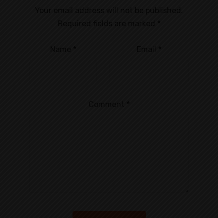
Your email address will not be published.
Required fields are marked
*
Name
*
Email
*
Comment
*