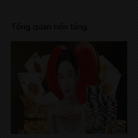
Tổng quan nền tảng