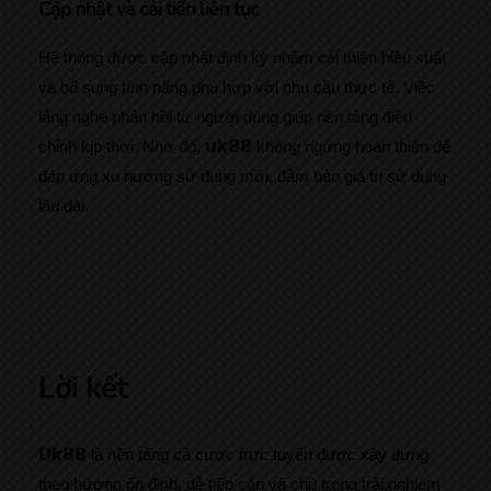
Cập nhật và cải tiến liên tục
Hệ thống được cập nhật định kỳ nhằm cải thiện hiệu suất
và bổ sung tính năng phù hợp với nhu cầu thực tế. Việc
lắng nghe phản hồi từ người dùng giúp nền tảng điều
uk88
chỉnh kịp thời. Nhờ đó,
không ngừng hoàn thiện để
đáp ứng xu hướng sử dụng mới, đảm bảo giá trị sử dụng
lâu dài.
Lời kết
Uk88
là nền tảng cá cược trực tuyến được xây dựng
theo hướng ổn định, dễ tiếp cận và chú trọng trải nghiệm