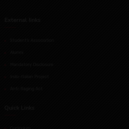
External Iinks
Student’s Association
Alumni
Mandatory Disclosure
Indo-Italian Project
Anti-Raging Act
Quick Links
Curriculum