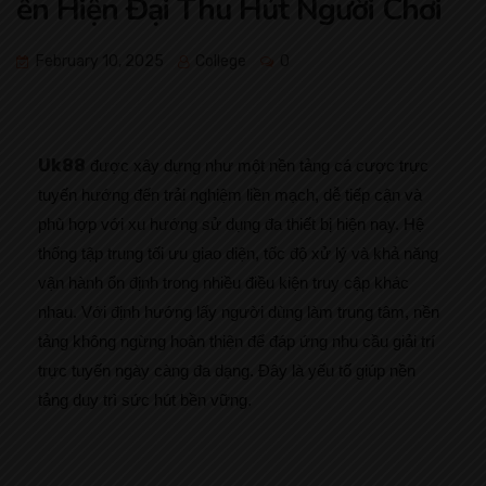
ến Hiện Đại Thu Hút Người Chơi
February 10, 2025
College
0
Uk88
được xây dựng như một nền tảng cá cược trực
tuyến hướng đến trải nghiệm liền mạch, dễ tiếp cận và
phù hợp với xu hướng sử dụng đa thiết bị hiện nay. Hệ
thống tập trung tối ưu giao diện, tốc độ xử lý và khả năng
vận hành ổn định trong nhiều điều kiện truy cập khác
nhau. Với định hướng lấy người dùng làm trung tâm, nền
tảng không ngừng hoàn thiện để đáp ứng nhu cầu giải trí
trực tuyến ngày càng đa dạng. Đây là yếu tố giúp nền
tảng duy trì sức hút bền vững.