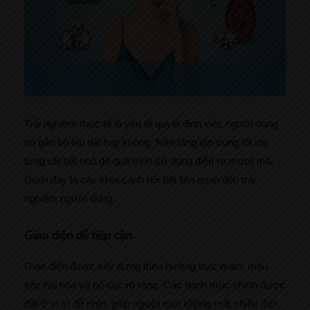
Trải nghiệm thực tế là yếu tố quyết định việc người dùng
có gắn bó lâu dài hay không. Nền tảng tập trung tối ưu
từng chi tiết nhỏ để quá trình sử dụng diễn ra mượt mà.
Dưới đây là các khía cạnh nổi bật liên quan đến trải
nghiệm người dùng.
Giao diện dễ tiếp cận
Giao diện được xây dựng theo hướng trực quan, màu
sắc hài hòa và bố cục rõ ràng. Các danh mục chính được
đặt ở vị trí dễ nhìn, giúp người mới không mất nhiều thời