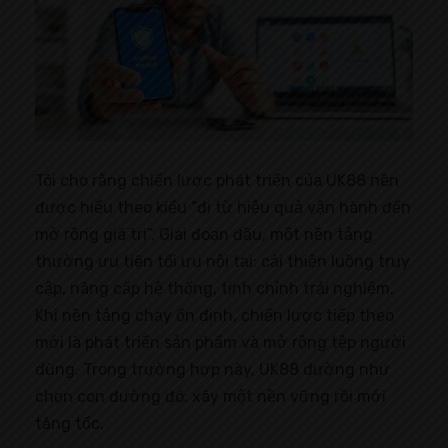
Tôi cho rằng chiến lược phát triển của UK88 nên
được hiểu theo kiểu “đi từ hiệu quả vận hành đến
mở rộng giá trị”. Giai đoạn đầu, một nền tảng
thường ưu tiên tối ưu nội tại: cải thiện luồng truy
cập, nâng cấp hệ thống, tinh chỉnh trải nghiệm.
Khi nền tảng chạy ổn định, chiến lược tiếp theo
mới là phát triển sản phẩm và mở rộng tệp người
dùng. Trong trường hợp này, UK88 dường như
chọn con đường đó: xây một nền vững rồi mới
tăng tốc.