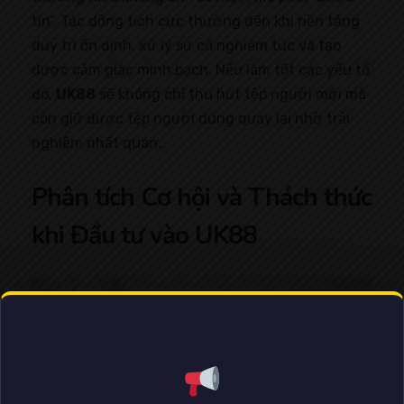
tin”. Tác động tích cực thường đến khi nền tảng
duy trì ổn định, xử lý sự cố nghiêm túc và tạo
được cảm giác minh bạch. Nếu làm tốt các yếu tố
đó,
UK88
sẽ không chỉ thu hút tệp người mới mà
còn giữ được tệp người dùng quay lại nhờ trải
nghiệm nhất quán.
Phân tích Cơ hội và Thách thức
khi Đầu tư vào UK88