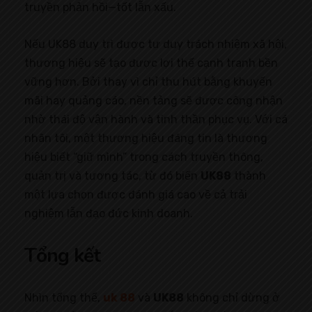
truyền phản hồi—tốt lẫn xấu.
Nếu UK88 duy trì được tư duy trách nhiệm xã hội,
thương hiệu sẽ tạo được lợi thế cạnh tranh bền
vững hơn. Bởi thay vì chỉ thu hút bằng khuyến
mãi hay quảng cáo, nền tảng sẽ được công nhận
nhờ thái độ vận hành và tinh thần phục vụ. Với cá
nhân tôi, một thương hiệu đáng tin là thương
hiệu biết “giữ mình” trong cách truyền thông,
quản trị và tương tác, từ đó biến
UK88
thành
một lựa chọn được đánh giá cao về cả trải
nghiệm lẫn đạo đức kinh doanh.
Tổng kết
Nhìn tổng thể,
uk 88
và
UK88
không chỉ dừng ở