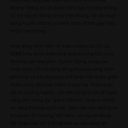
cách nền tảng vận hành có trách nhiệm hay
không: thông tin có được trình bày rõ ràng không,
hỗ trợ người dùng có kịp thời không, và các hoạt
động truyền thông có minh bạch, tránh gây hiểu
nhầm hay không.
Hoạt động thực tiễn về trách nhiệm xã hội của
UK88 (nếu được triển khai theo hướng tích cực)
thường nên bao gồm: truyền thông nâng cao
nhận thức, hỗ trợ cộng đồng theo chương trình
phù hợp, và xây dựng cơ chế phản hồi nhằm giảm
thiểu xung đột hoặc hành vi gây hại. Theo quan
sát xu hướng ngành, các nền tảng uy tín sẽ ngày
càng chú trọng tới “giá trị dài hạn” thay vì chỉ tối
ưu tăng trưởng ngắn hạn. Điều này đặc biệt quan
trọng với thị trường Việt Nam, nơi người dùng
rất nhạy cảm với trải nghiệm và sẵn sàng lan