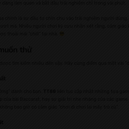
 dàng làm quen và bắt đầu trải nghiệm chỉ trong vài phút.
a chính là sự đầu tư chỉn chu vào trải nghiệm người dùng. 
mượt mà. Nhiều người chơi kỳ cựu nhận xét rằng, cảm giác 
c thoải mái “chill” tại nhà.
 muốn thử
 được tìm kiếm nhiều đến vậy. Hãy cùng điểm qua một vài “
hất
đường” dành cho bạn.
TT88
liên tục cập nhật những tựa gam
p của bài Baccarat, hay sự giải trí nhẹ nhàng của các game 
hông bao giờ có cảm giác “chơi đi chơi lại mấy trò cũ”.
ật