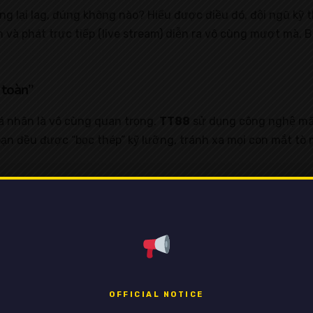
g lại lag, đúng không nào? Hiểu được điều đó, đội ngũ kỹ 
nh và phát trực tiếp (live stream) diễn ra vô cùng mượt mà.
 toàn”
cá nhân là vô cùng quan trọng.
TT88
sử dụng công nghệ mã 
a bạn đều được “bọc thép” kỹ lưỡng, tránh xa mọi con mắt t
ới cùng TT88
uy trình cực kỳ đơn giản. Chỉ với vài bước cơ bản, bạn đã có
Hình minh hoạ: TT88
OFFICIAL NOTICE