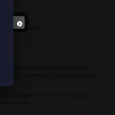
t.
nh chóng và tiện lợi.
hơi có trách nhiệm, đặt ra ngân sách cụ thể và
gười mới để tăng thêm vốn. Cuối cùng, đừng ngần
 thể thỏa mãn đam mê và kết nối với những người
trong năm nay.