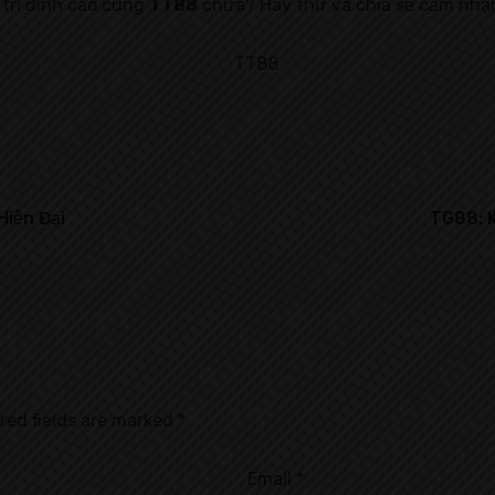
 trí đỉnh cao cùng
TT88
chưa? Hãy thử và chia sẻ cảm nhận
Hiện Đại
TG88: K
red fields are marked
*
Email
*