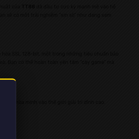
thuật của
TT88
đã đầu tư cực kỳ mạnh mẽ vào hệ
 Bạn sẽ có một trải nghiệm “xịn sò” như đang xem
hóa SSL 128-bit, một trong những tiêu chuẩn bảo
ò mò. Bạn có thể hoàn toàn yên tâm “cày game” mà
 thể hòa mình vào thế giới giải trí đỉnh cao.