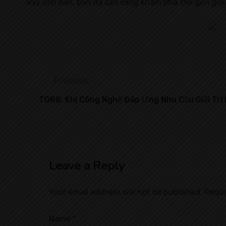
Vậy còn bạn, bạn đã sẵn sàng khám phá thế giới giải
Previous
TG88: Khi Công Nghệ Đáp Ứng Nhu Cầu Giải Trí 
Leave a Reply
Your email address will not be published.
Requi
Name
*