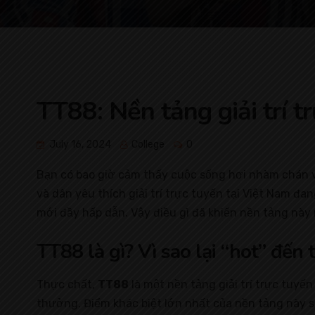
TT88: Nền tảng giải trí 
July 16, 2024
College
0
Bạn có bao giờ cảm thấy cuộc sống hơi nhàm chán 
và dân yêu thích giải trí trực tuyến tại Việt Nam đa
mới đầy hấp dẫn. Vậy điều gì đã khiến nền tảng nà
TT88 là gì? Vì sao lại “hot” đến 
Thực chất,
TT88
là một nền tảng giải trí trực tuyến
thưởng. Điểm khác biệt lớn nhất của nền tảng này s