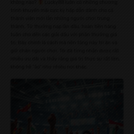
không nào?
Lucky88 luôn có những chương
trình khuyến mãi cực kỳ hấp dẫn dành cho cả
thành viên mới lẫn những người chơi trung
thành. Từ thưởng nạp lần đầu, hoàn tiền hàng
tuần cho đến các giải đấu với phần thưởng giá
trị. Đây chính là cách mà nền tảng này tri ân và
giữ chân người chơi. Tôi đã từng nhận được rất
nhiều ưu đãi và thấy rằng giá trị thực sự rất lớn,
không hề “ảo” như nhiều nơi khác.