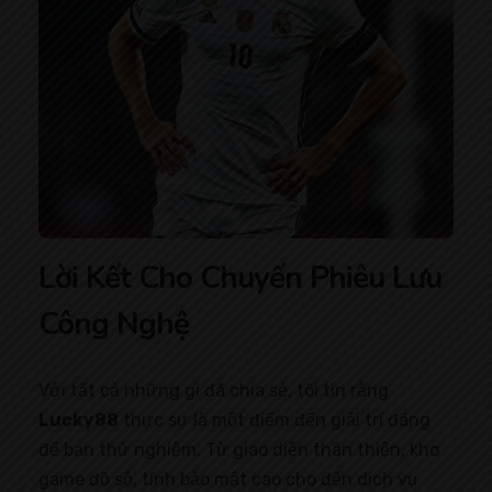
Lời Kết Cho Chuyến Phiêu Lưu
Công Nghệ
Với tất cả những gì đã chia sẻ, tôi tin rằng
Lucky88
thực sự là một điểm đến giải trí đáng
để bạn thử nghiệm. Từ giao diện thân thiện, kho
game đồ sộ, tính bảo mật cao cho đến dịch vụ