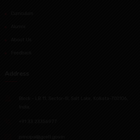
Curriculum
Alumni
About Us
Feedback
Address
Block - LB 11, Sector-III, Salt Lake, Kolkata-700106,
India.
+91 33 23356977
principal@gcelt.gov.in