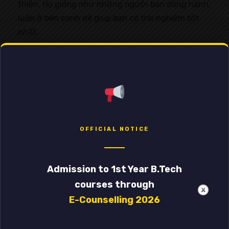
thiện. Họ giống như những người bạn đồng hành,
luôn ở bên cạnh để giúp bạn có trải nghiệm tốt
nhất.
Hướng Dẫn Tham Gia Tại
Trang Chủ Lucky88
OFFICIAL NOTICE
Bạn đã sẵn sàng để bắt đầu cuộc phiêu lưu giải trí
này chưa? Quy trình tham gia cực kỳ đơn giản, ai
cũng có thể làm được.
Admission to 1st Year B.Tech
courses through
Bước 1:
Truy cập vào
trang chủ lucky88
E-Counselling 2026
qua đường link chính thức.
Bước 2:
Nhấn vào nút “Đăng ký” và điền