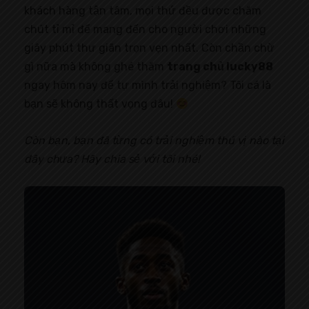
khách hàng tận tâm, mọi thứ đều được chăm
chút tỉ mỉ để mang đến cho người chơi những
giây phút thư giãn trọn vẹn nhất. Còn chần chừ
gì nữa mà không ghé thăm
trang chủ lucky88
ngay hôm nay để tự mình trải nghiệm? Tôi cá là
bạn sẽ không thất vọng đâu!
Còn bạn, bạn đã từng có trải nghiệm thú vị nào tại
đây chưa? Hãy chia sẻ với tôi nhé!