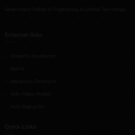
Government College of Engineering & Leather Technology
External Iinks
Student’s Association
Alumni
Mandatory Disclosure
Indo-Italian Project
Anti-Raging Act
Quick Links