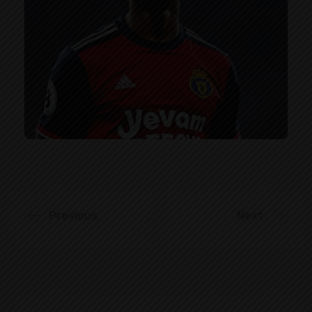
Previous
Next