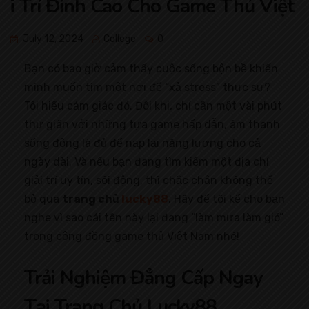
i Trí Đỉnh Cao Cho Game Thủ Việt
July 12, 2024
College
0
Bạn có bao giờ cảm thấy cuộc sống bộn bề khiến
mình muốn tìm một nơi để “xả stress” thực sự?
Tôi hiểu cảm giác đó. Đôi khi, chỉ cần một vài phút
thư giãn với những tựa game hấp dẫn, âm thanh
sống động là đủ để nạp lại năng lượng cho cả
ngày dài. Và nếu bạn đang tìm kiếm một địa chỉ
giải trí uy tín, sôi động, thì chắc chắn không thể
bỏ qua
trang chủ
lucky88
. Hãy để tôi kể cho bạn
nghe vì sao cái tên này lại đang “làm mưa làm gió”
trong cộng đồng game thủ Việt Nam nhé!
Trải Nghiệm Đẳng Cấp Ngay
Tại Trang Chủ Lucky88