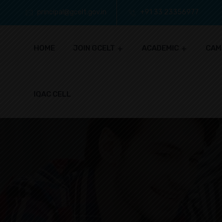
principal@gcelt.gov.in
+91 33 23356977
HOME
JOIN GCELT
ACADEMIC
CAM
IQAC CELL