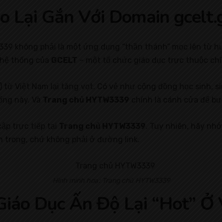
Lại Gắn Với Domain gcelt.g
W3339 không phải là một ứng dụng “thần thánh” mọc lên từ h
i hệ thống của
GCELT
– một tổ chức giáo dục trực thuộc chí
cập) từ Việt Nam lại tăng vọt. Có vẻ như cộng đồng học sinh,
hống này. Và
Trang chủ HYTW3339
chính là cánh cửa để bư
ập trực tiếp tại
Trang chủ HYTW3339
. Tuy nhiên, hãy nhớ
ên trong, chứ không phải ở đường link.
Hình minh hoạ: Trang chủ HYTW3339
Giáo Dục Ấn Độ Lại “Hot” Ở