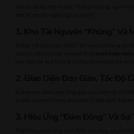
Đây là câu hỏi thú vị nhất. Thông thường, người Việ
phá vỡ rào cản ngôn ngữ và địa lý?
1. Kho Tài Nguyên “Khủng” Và M
Không thể phủ nhận, GCELT sở hữu một lượng tài liệu 
cấp học. Và phần lớn trong số đó là
hoàn toàn miễn
như thế này quả thực là “miếng bánh ngon” mà ai c
2. Giao Diện Đơn Giản, Tốc Độ C
Không như nhiều nền tảng giáo dục rườm rà, HYTW333
truyền internet không quá mạnh ở Việt Nam. Bạn khô
3. Hiệu Ứng “Đám Đông” Và Sự 
Phải thừa nhận rằng, một phần sức nóng của HYTW33