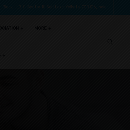
Block - LB 11, Sector-III, Salt Lake, Kolkata-700106, India.
OCIATION
MORE
S