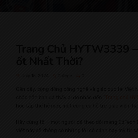
Trang Chủ HYTW3339 – C
ốt Nhất Thời?
July 15, 2024
College
0
Gần đây, cộng đồng công nghệ và giáo dục tại Việt N
chắc hẳn bạn đã thấy ai đó nhắc đến “
Trang chủ H
học tập thế hệ mới, một công cụ hỗ trợ giáo viên, h
Hãy cùng tôi – một người đã theo dõi mảng EdTech (
viết này sẽ không có những lời có cánh hay mỹ từ s