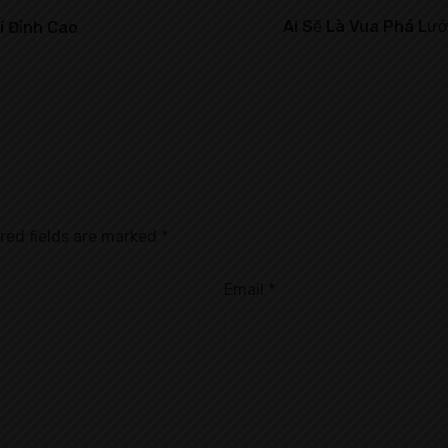
Ai Sẽ Là Vua Phá Lư
í Đỉnh Cao
red fields are marked
*
Email
*