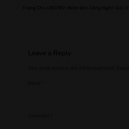
Trang Chủ CN3789: Điểm Đến Công Nghệ Giải Tr
Leave a Reply
Your email address will not be published.
Requi
Name
*
Comment
*