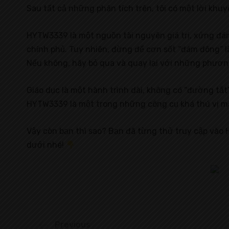
Sau tất cả những phân tích trên, tôi có một lời kh
HYTW3339 là một nguồn tài nguyên giá trị, xứng đáng
chính phủ. Tuy nhiên, đừng để cơn sốt “đám đông” là
Nếu không, hãy bỏ qua và quay lại với những phươn
Giáo dục là một hành trình dài, không có “đường tắt
HYTW3339 là một trong những công cụ khá thú vị mà 
Vậy còn bạn thì sao? Bạn đã từng thử truy cập vào 
dưới nhé!
Previous