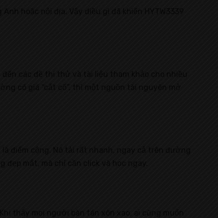
g Anh hoặc nội địa. Vậy điều gì đã khiến HYTW3339
 đến các đề thi thử và tài liệu tham khảo cho nhiều
ờng có giá “cắt cổ”, thì một nguồn tài nguyên mở
là điểm cộng. Nó tải rất nhanh, ngay cả trên đường
 đẹp mắt, mà chỉ cần click và học ngay.
Khi thấy mọi người bàn tán xôn xao, ai cũng muốn