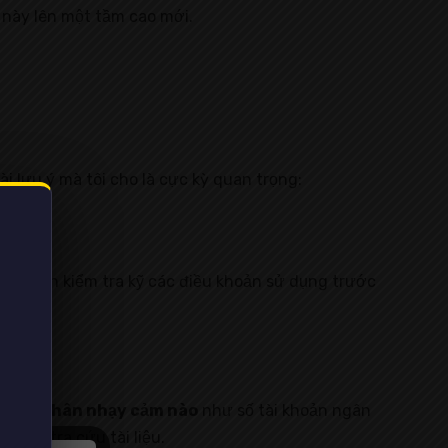
n này lên một tầm cao mới.
i lưu ý mà tôi cho là cực kỳ quan trọng:
Bạn nên kiểm tra kỹ các điều khoản sử dụng trước
tin cá nhân nhạy cảm nào
như số tài khoản ngân
 và tra cứu tài liệu.