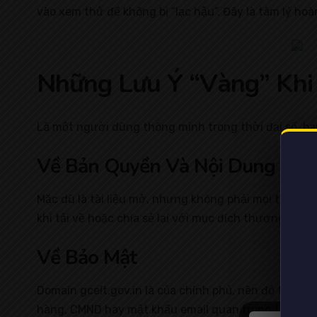
vào xem thử để không bị “lạc hậu”. Đây là tâm lý ho
Những Lưu Ý “Vàng” K
Là một người dùng thông minh trong thời đại số, bạn
Về Bản Quyền Và Nội Dung
Mặc dù là tài liệu mở, nhưng không phải mọi thứ tr
khi tải về hoặc chia sẻ lại với mục đích thương mại.
Về Bảo Mật
Domain gcelt.gov.in là của chính phủ, nên độ tin cậy
hàng, CMND hay mật khẩu email quan trọng trên các 