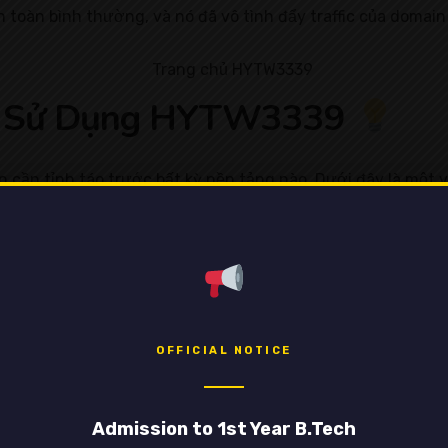
àn toàn bình thường, và nó đã vô tình đẩy traffic của domai
hi Sử Dụng HYTW3339
 cần tỉnh táo trước bất kỳ nền tảng nào. Dưới đây là một và
ên HYTW3339 đều thuộc phạm vi công cộng (public domain). 
 Hãy là một người dùng có văn hóa, bạn nhé!
OFFICIAL NOTICE
 khá cao. Tuy nhiên,
tuyệt đối không nhập bất kỳ thông 
Admission to 1st Year B.Tech
trang web lạ. Hãy dùng HYTW3339 đúng mục đích: để học tập