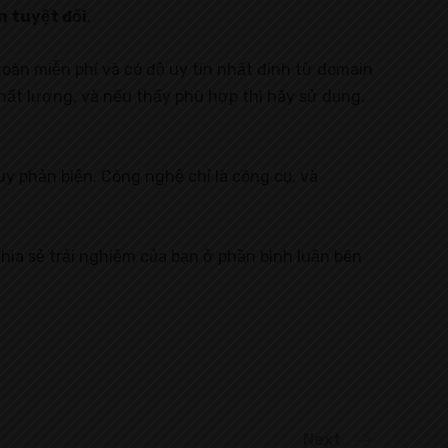
n tuyệt đối
.
toàn miễn phí và có độ uy tín nhất định từ domain
chất lượng, và nếu thấy phù hợp thì hãy sử dụng.
uy phản biện. Công nghệ chỉ là công cụ, và
hia sẻ trải nghiệm của bạn ở phần bình luận bên
Next