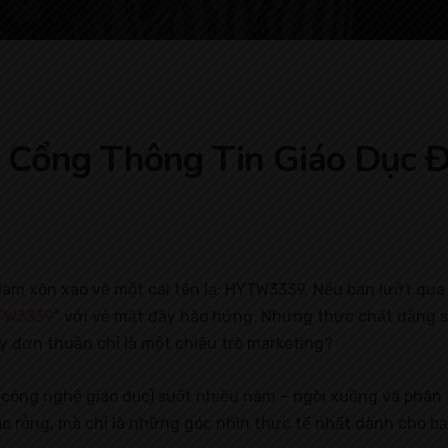
ổng Thông Tin Giáo Dục Độ
am xôn xao về một cái tên lạ: HYTW3339. Nếu bạn lướt qua c
YTW3339
” với vẻ mặt đầy hào hứng. Nhưng thực chất đằng sa
ay đơn thuần chỉ là một chiêu trò marketing?
công nghệ giáo dục) suốt nhiều năm – ngồi xuống và phân t
áo rỗng, mà chỉ là những góc nhìn thực tế nhất dành cho bạ