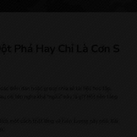
t Phá Hay Chỉ Là Cơn S
ác diễn đàn hoặc group chia sẻ tài liệu học tập,
u cái tên nghe khá “ngầu” này là gì? Một nền tảng
ích một cách thật lòng về hiện tượng này nhé. Bài
n.