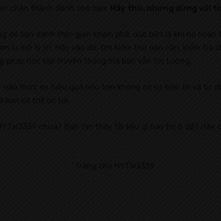
uyên chân thành dành cho bạn:
Hãy thử, nhưng đừng vội ti
 để bạn dành thời gian khám phá, đặc biệt là khi nó hoàn 
m lu mờ lý trí. Hãy vào đó, tìm kiếm thứ bạn cần, kiểm tra 
g pháp học tập truyền thống mà bạn vẫn tin tưởng.
” nào thực sự hiệu quả nếu bạn không có sự kiên trì và tư d
bạn có thể bỏ túi.
HYTW3339 chưa? Bạn tìm thấy tài liệu gì hay ho ở đó? Hãy c