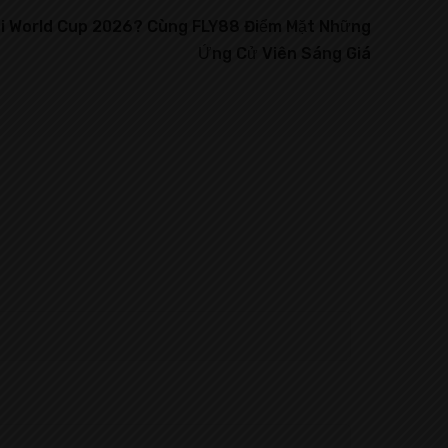
ới World Cup 2026? Cùng FLY88 Điểm Mặt Những
Ứng Cử Viên Sáng Giá