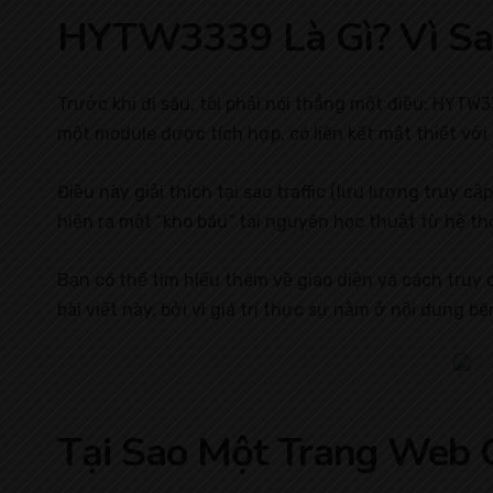
HYTW3339 Là Gì? Vì Sao 
Trước khi đi sâu, tôi phải nói thẳng một điều: HYT
một module được tích hợp, có liên kết mật thiết vớ
Điều này giải thích tại sao traffic (lưu lượng truy 
hiện ra một “kho báu” tài nguyên học thuật từ hệ t
Bạn có thể tìm hiểu thêm về giao diện và cách truy c
bài viết này, bởi vì giá trị thực sự nằm ở nội dung b
Tại Sao Một Trang Web 