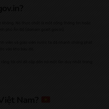
ov.in?
ư không. Nó thực chất là một cổng thông tin hoặc
nh phủ Ấn Độ (domain gcelt.gov.in).
 sinh viên và giáo viên nước ta đã nhanh chóng phát
ớc vào kho báu đó.
 rằng tôi chỉ đề cập đến nó một lần duy nhất trong
 Việt Nam?