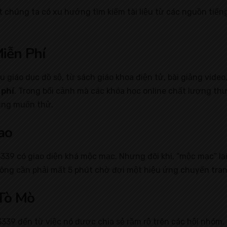
t chúng ta có xu hướng tìm kiếm tài liệu từ các nguồn tiến
iễn Phí
giáo dục đồ sộ, từ sách giáo khoa điện tử, bài giảng video,
 phí
. Trong bối cảnh mà các khóa học online chất lượng thư
ũng muốn thử.
ao
9 có giao diện khá mộc mạc. Nhưng đôi khi, “mộc mạc” lại 
ng cần phải mất 5 phút chờ đợi một hiệu ứng chuyển trang
Tò Mò
39 đến từ việc nó được chia sẻ rầm rộ trên các hội nhóm. 