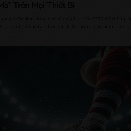
à” Trên Mọi Thiết Bị
game trên điện thoại hơn là máy tính. Và GO99 đã không làm
đều hiển thị hoàn hảo trên mọi kích thước màn hình. Cảm g