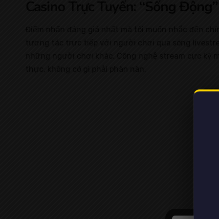
Casino Trực Tuyến: “Sống Động
Điểm nhấn đáng giá nhất mà tôi muốn nhắc đến chính 
tương tác trực tiếp với người chơi qua sóng livest
những người chơi khác. Công nghệ stream cực kỳ mượ
thực, không có gì phải phàn nàn.