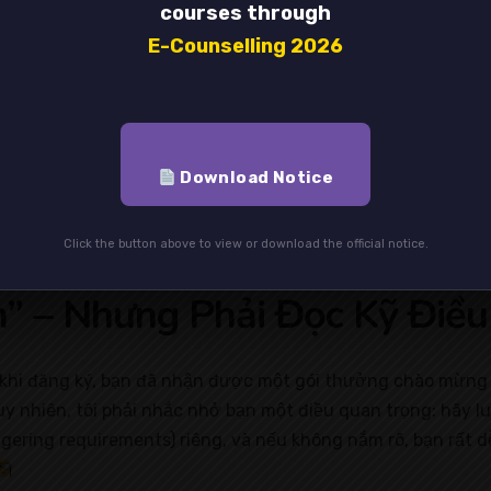
courses through
E-Counselling 2026
Download Notice
Click the button above to view or download the official notice.
n” – Nhưng Phải Đọc Kỹ Điề
từ khi đăng ký, bạn đã nhận được một gói thưởng chào mừng 
y nhiên, tôi phải nhắc nhở bạn một điều quan trọng: hãy lu
ering requirements) riêng, và nếu không nắm rõ, bạn rất d