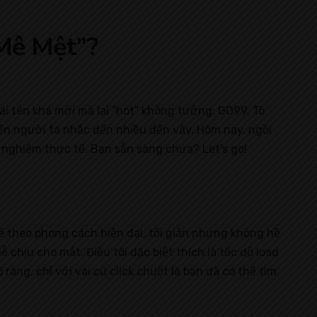
Mê Mệt”?
i tên khá mới mà lại “hot” không tưởng: GO99. Tò
hiến người ta nhắc đến nhiều đến vậy. Hôm nay, ngồi
i nghiệm thực tế. Bạn sẵn sàng chưa? Let’s go!
 kế theo phong cách hiện đại, tối giản nhưng không hề
chịu cho mắt. Điều tôi đặc biệt thích là tốc độ load
ràng, chỉ với vài cú click chuột là bạn đã có thể tìm