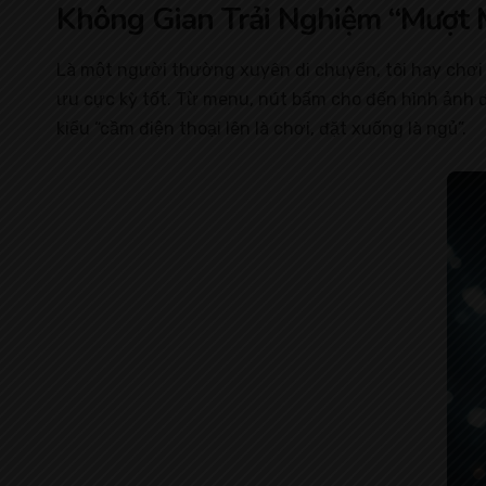
Không Gian Trải Nghiệm “Mượt M
Là một người thường xuyên di chuyển, tôi hay chơi 
ưu cực kỳ tốt. Từ menu, nút bấm cho đến hình ảnh 
kiểu “cầm điện thoại lên là chơi, đặt xuống là ngủ”.