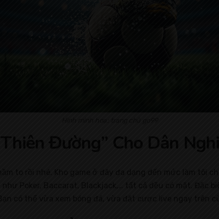
Hình minh hoạ: trang chủ go99
“Thiên Đường” Cho Dân Ngh
ì nhầm to rồi nhé. Kho game ở đây đa dạng đến mức làm tôi
 như Poker, Baccarat, Blackjack,… tất cả đều có mặt. Đặc b
 Bạn có thể vừa xem bóng đá, vừa đặt cược live ngay trên 