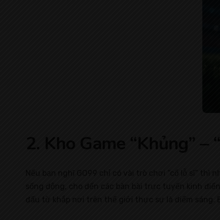
2. Kho Game “Khủng” – 
Nếu bạn nghĩ GO99 chỉ có vài trò chơi “cổ lỗ sĩ” th
sống động, cho đến các bàn bài trực tuyến kinh điển
đấu từ khắp nơi trên thế giới thực sự là điểm sáng.