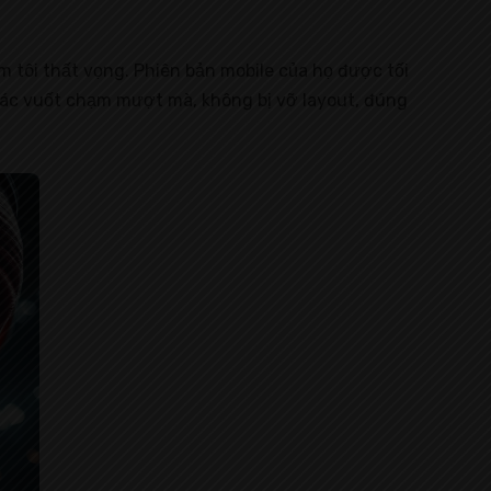
 tôi thất vọng. Phiên bản mobile của họ được tối
iác vuốt chạm mượt mà, không bị vỡ layout, đúng