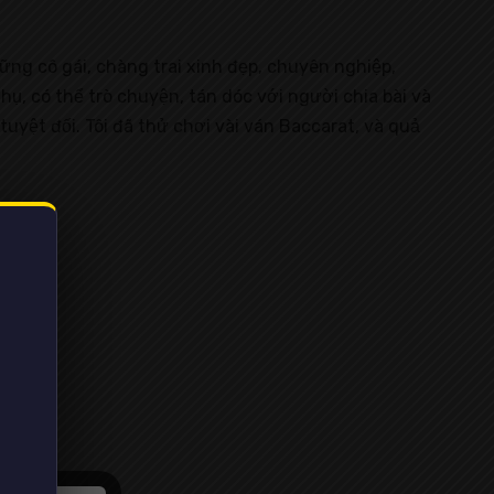
ững cô gái, chàng trai xinh đẹp, chuyên nghiệp,
ụ, có thể trò chuyện, tán dóc với người chia bài và
yệt đối. Tôi đã thử chơi vài ván Baccarat, và quả