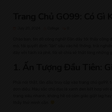
Trang Chủ GO99: Có Gì 
July 20, 2024
College
0
Chào bạn, tín đồ công nghệ! Gần đây tôi thấy cộng 
mò, tôi quyết định “lặn” sâu vào hệ thống, trải nghi
đây với tách cà phê, tôi sẽ chia sẻ thật lòng những 
1. Ấn Tượng Đầu Tiên: G
Phải nói thật, lần đầu truy cập vào trang chủ go99, 
đơn điệu. Màu sắc chủ đạo là xanh đen kết hợp với c
trang siêu nhanh, không hề có cảm giác giật lag hay 
thấy thứ mình cần.