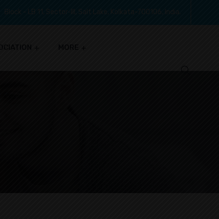
Block - LB 11, Sector-III, Salt Lake, Kolkata-700106, India.
OCIATION
MORE
S