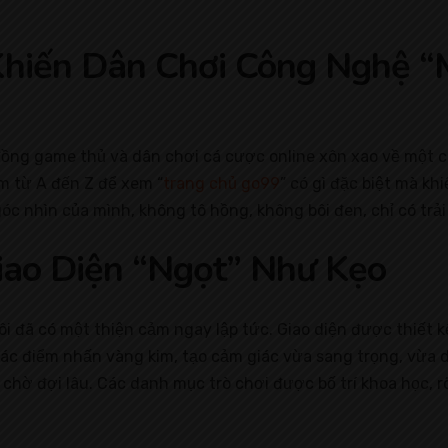
Khiến Dân Chơi Công Nghệ “
đồng game thủ và dân chơi cá cược online xôn xao về một cá
ệm từ A đến Z để xem “
trang chủ go99
” có gì đặc biệt mà k
góc nhìn của mình, không tô hồng, không bôi đen, chỉ có trả
iao Diện “Ngọt” Như Kẹo
tôi đã có một thiện cảm ngay lập tức. Giao diện được thiết
ác điểm nhấn vàng kim, tạo cảm giác vừa sang trọng, vừa dễ 
chờ đợi lâu. Các danh mục trò chơi được bố trí khoa học, rõ 