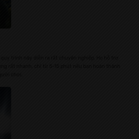
y quy trình này diễn ra rất chuyên nghiệp. Họ hỗ trợ
 cũng rất nhanh, chỉ từ 5-15 phút nếu bạn hoàn thành
gười chơi.