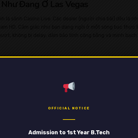
” Như Đang Ở Las Vegas
là sảnh Casino Live. Các dealer (người chia bài) đều là nh
ream HD. Cảm giác như bạn đang ngồi ở một sòng bạc thực th
t, không bị delay, đảm bảo tính công bằng và minh bạch tu
OFFICIAL NOTICE
Admission to 1st Year B.Tech