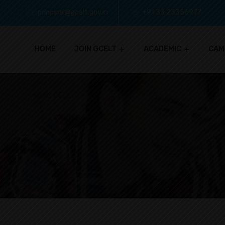
principal@gcelt.gov.in
+91 33 23356977
HOME
JOIN GCELT
ACADEMIC
CAM
IQAC CELL