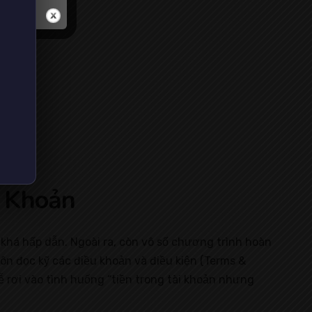
u Khoản
khá hấp dẫn. Ngoài ra, còn vô số chương trình hoàn
ôn đọc kỹ các điều khoản và điều kiện (Terms &
ễ rơi vào tình huống “tiền trong tài khoản nhưng