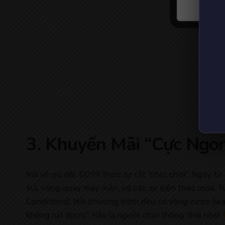
3. Khuyến Mãi “Cực Ngo
Nói về ưu đãi, GO99 thực sự rất “chịu chơi”. Ngay 
trả, vòng quay may mắn, và các sự kiện theo mùa. Tu
Conditions). Mỗi chương trình đều có vòng cược (wag
không rút được”. Hãy là người chơi thông thái nhé!