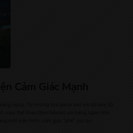
iện Cảm Giác Mạnh
 choáng ngợp. Từ những tựa game slot với đồ họa 3D
iệt, mục thể thao (Sportsbook) với hàng ngàn trận
cùng một màn hình, cảm giác “phê” cực kỳ!