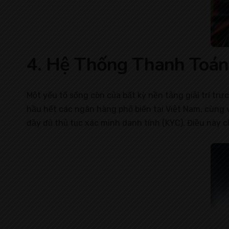
4. Hệ Thống Thanh Toán
Một yếu tố sống còn của bất kỳ nền tảng giải trí trự
hầu hết các ngân hàng phổ biến tại Việt Nam, cùng vớ
đầy đủ thủ tục xác minh danh tính (KYC). Điều này c