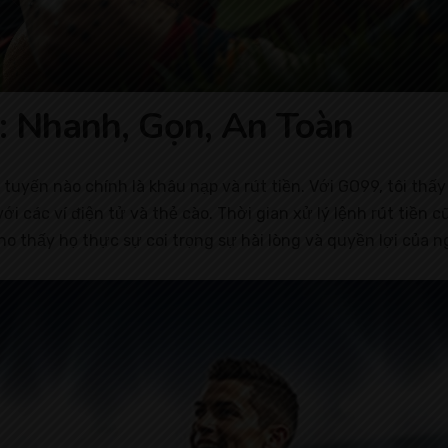
: Nhanh, Gọn, An Toàn
c tuyến nào chính là khâu nạp và rút tiền. Với GO99, tôi thấ
i các ví điện tử và thẻ cào. Thời gian xử lý lệnh rút tiền
ho thấy họ thực sự coi trọng sự hài lòng và quyền lợi của n