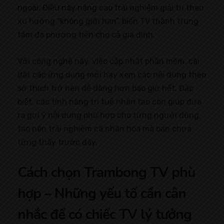
ngoài. Điều này nâng cao trải nghiệm giải trí theo
xu hướng “không giới hạn”, biến TV thành trung
tâm đa phương tiện cho cả gia đình.
Với công nghệ này, việc cập nhật phần mềm, cài
đặt các ứng dụng mới hay xem các nội dung theo
sở thích trở nên dễ dàng hơn bao giờ hết. Đặc
biệt, các tính năng trí tuệ nhân tạo còn giúp đưa
ra gợi ý nội dung phù hợp cho từng người dùng,
tạo nên trải nghiệm cá nhân hóa mà bạn chưa
từng thấy trước đây.
Cách chọn Trambong TV phù
hợp – Những yếu tố cần cân
nhắc để có chiếc TV lý tưởng