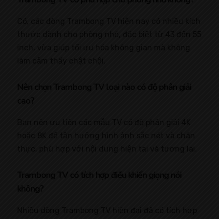
Có, các dòng Trambong TV hiện nay có nhiều kích
thước dành cho phòng nhỏ, đặc biệt từ 43 đến 55
inch, vừa giúp tối ưu hóa không gian mà không
làm cảm thấy chật chội.
Nên chọn Trambong TV loại nào có độ phân giải
cao?
Bạn nên ưu tiên các mẫu TV có độ phân giải 4K
hoặc 8K để tận hưởng hình ảnh sắc nét và chân
thực, phù hợp với nội dung hiện tại và tương lai.
Trambong TV có tích hợp điều khiển giọng nói
không?
Nhiều dòng Trambong TV hiện đại đã có tích hợp