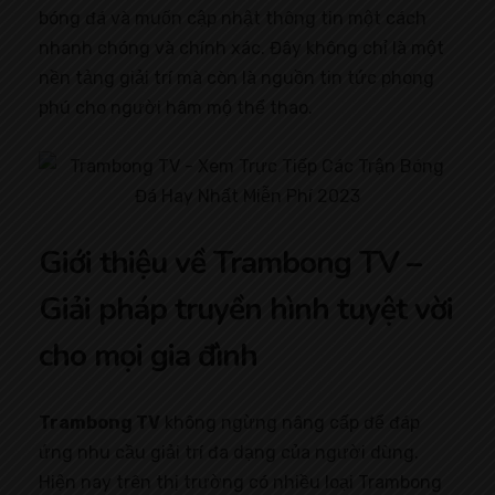
bóng đá và muốn cập nhật thông tin một cách
nhanh chóng và chính xác. Đây không chỉ là một
nền tảng giải trí mà còn là nguồn tin tức phong
phú cho người hâm mộ thể thao.
Giới thiệu về Trambong TV –
Giải pháp truyền hình tuyệt vời
cho mọi gia đình
Trambong TV
không ngừng nâng cấp để đáp
ứng nhu cầu giải trí đa dạng của người dùng.
Hiện nay trên thị trường có nhiều loại Trambong