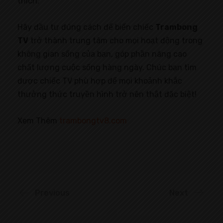
thích.
Hãy đầu tư đúng cách để biến chiếc
Trambong
TV
trở thành trung tâm cho mọi hoạt động trong
không gian sống của bạn, góp phần nâng cao
chất lượng cuộc sống hàng ngày. Chúc bạn tìm
được chiếc TV phù hợp để mọi khoảnh khắc
thưởng thức truyền hình trở nên thật đặc biệt!
Xem Thêm
trambongtv8.com
Previous
Next