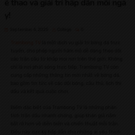
ể thao và giải trí hấp dẫn mỗi ngà
y!
September 4, 2025
College
0
Trambong TV
là một dịch vụ giải trí bóng đá trực
tuyến, cho phép người hâm mộ dễ dàng theo dõi
các trận cầu từ khắp mọi nơi trên thế giới. Không
chỉ là nơi phát sóng trực tiếp, Trambong TV còn
cung cấp những thông tin mới nhất về bóng đá,
bao gồm tin tức về các đội bóng, cầu thủ, lịch thi
đấu và kết quả cuộc chơi.
Điểm đặc biệt của Trambong TV là những phân
tích trận đấu nhanh chóng, giúp khán giả nắm
bắt rõ hơn về diễn biến và chiến thuật mỗi trận.
Điều này cực kỳ hấp dẫn cho những ai yêu thích