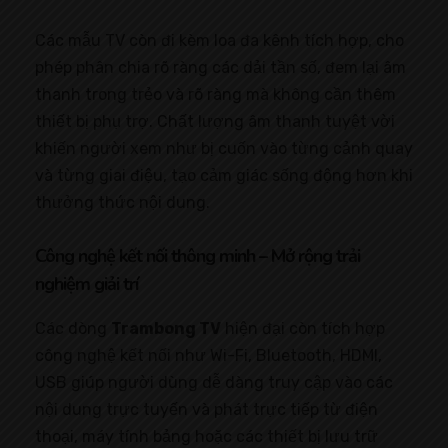
Các mẫu TV còn đi kèm loa đa kênh tích hợp, cho
phép phân chia rõ ràng các dải tần số, đem lại âm
thanh trong trẻo và rõ ràng mà không cần thêm
thiết bị phụ trợ. Chất lượng âm thanh tuyệt vời
khiến người xem như bị cuốn vào từng cảnh quay
và từng giai điệu, tạo cảm giác sống động hơn khi
thưởng thức nội dung.
Công nghệ kết nối thông minh – Mở rộng trải
nghiệm giải trí
Các dòng
Trambong TV
hiện đại còn tích hợp
công nghệ kết nối như Wi-Fi, Bluetooth, HDMI,
USB giúp người dùng dễ dàng truy cập vào các
nội dung trực tuyến và phát trực tiếp từ điện
thoại, máy tính bảng hoặc các thiết bị lưu trữ