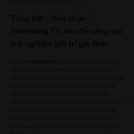
thoại, hoặc bộ phát stream.
Tổng kết – Nên chọn
Trambong TV nào để nâng cao
trải nghiệm giải trí gia đình
Chọn
Trambong TV
phù hợp là điều quan trọng
để nâng cao trải nghiệm giải trí cho gia đình. Từ
công nghệ hình ảnh, âm thanh đến các tính năng
thông minh, mỗi yếu tố đều góp phần mang lại
cảm giác chân thực và sống động, giúp mọi
người có những giây phút thư giãn quý giá. Hiểu
rõ các tiêu chí chọn mua cũng như các câu hỏi
thường gặp sẽ giúp bạn dễ dàng đưa ra quyết
định đúng đắn để sở hữu chiếc TV mà mình yêu