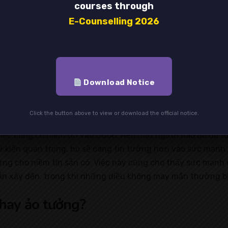
yền niềm tin
courses through
E-Counselling 2026
iệu ứng đám đông. Khi càng nhiều người tin tưởng vào điều
ơng tiện truyền thông và truyền miệng, tạo thành một vòng
 đó càng được củng cố. Điều này có thể được lý giải một p
i mặt với những khó khăn trong cuộc sống.
Download Notice
rong việc củng cố niềm tin
Click the button above to view or download the official notice.
việc củng cố niềm tin vào U888. Nếu một người nào đó đã 
sự kiện quan trọng, họ sẽ càng tin tưởng hơn vào sức mạnh
ứng cho niềm tin sẵn có. Việc này cũng cho thấy sức mạnh c
 xảy đến, trong khi những điều không may mắn thường bị
 hay ảo tưởng?