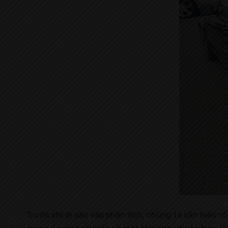
Trước khi đi sâu vào phân tích, chúng ta cần hiểu r