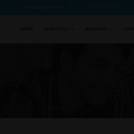
principal@gcelt.gov.in
+91 33 23356977
HOME
JOIN GCELT
ACADEMIC
CAM
IQAC CELL