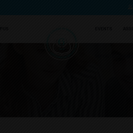
PUS
EVENTS
ASS
IMPORTANT LINK