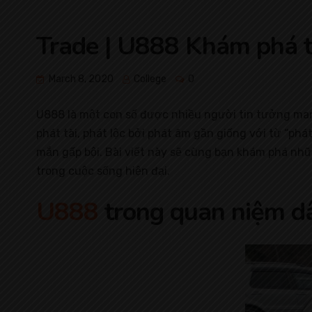
Trade | U888 Khám phá t
March 8, 2020
College
0
U888 là một con số được nhiều người tin tưởng man
phát tài, phát lộc bởi phát âm gần giống với từ “phát
mắn gấp bội. Bài viết này sẽ cùng bạn khám phá nh
trong cuộc sống hiện đại.
U888
trong quan niệm dâ