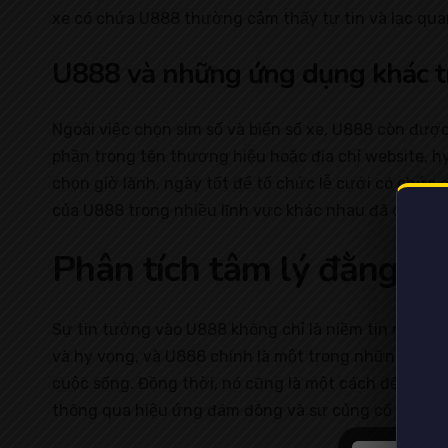
xe có chứa U888 thường cảm thấy tự tin và lạc quan
U888 và những ứng dụng khác tr
Ngoài việc chọn sim số và biển số xe, U888 còn đượ
phần trong tên thương hiệu hoặc địa chỉ website, 
chọn giờ lành, ngày tốt để tổ chức lễ cưới có chứa
của U888 trong nhiều lĩnh vực khác nhau đã cho th
Phân tích tâm lý đằng sa
Sự tin tưởng vào U888 không chỉ là niềm tin mù qu
và hy vọng, và U888 chính là một trong những yếu t
cuộc sống. Đồng thời, nó cũng là một cách để con ng
thông qua hiệu ứng đám đông và sự củng cố niềm ti