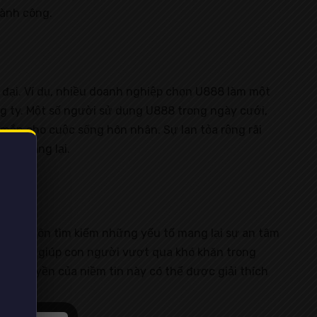
hành công.
 đại. Ví dụ, nhiều doanh nghiệp chọn U888 làm một
g ty. Một số người sử dụng U888 trong ngày cưới,
 mắn cho cuộc sống hôn nhân. Sự lan tỏa rộng rãi
này mang lại.
gười luôn tìm kiếm những yếu tố mang lại sự an tâm
 định và giúp con người vượt qua khó khăn trong
an truyền của niềm tin này có thể được giải thích