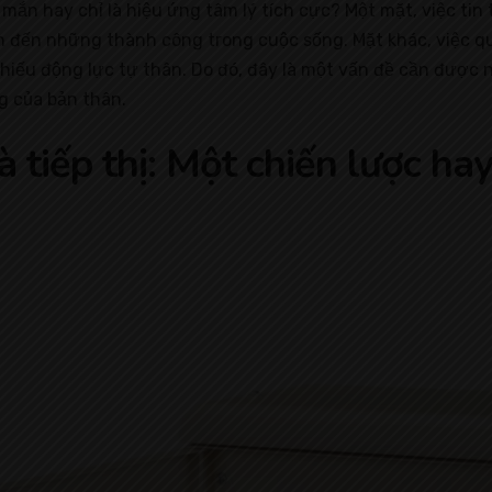
mắn hay chỉ là hiệu ứng tâm lý tích cực? Một mặt, việc tin 
dẫn đến những thành công trong cuộc sống. Mặt khác, việc 
hiếu động lực tự thân. Do đó, đây là một vấn đề cần được 
ng của bản thân.
tiếp thị: Một chiến lược hay 