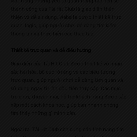
Một trong những yếu tố quan trọng tạo nên sự
thành công của Tải Hit Club là giao diện thân
thiện và dễ sử dụng. Website được thiết kế trực
quan, logic, giúp người chơi dễ dàng tìm kiếm
thông tin và thực hiện các thao tác.
Thiết kế trực quan và dễ điều hướng
Giao diện của Tải Hit Club được thiết kế với màu
sắc hài hòa, bố cục rõ ràng và các biểu tượng
trực quan, giúp người chơi dễ dàng làm quen và
sử dụng ngay từ lần đầu tiên truy cập. Các mục
trò chơi, khuyến mãi, hỗ trợ khách hàng được sắp
xếp một cách khoa học, giúp bạn nhanh chóng
tìm thấy những gì mình cần.
Ngoài ra, Tải Hit Club còn cung cấp tính năng tìm