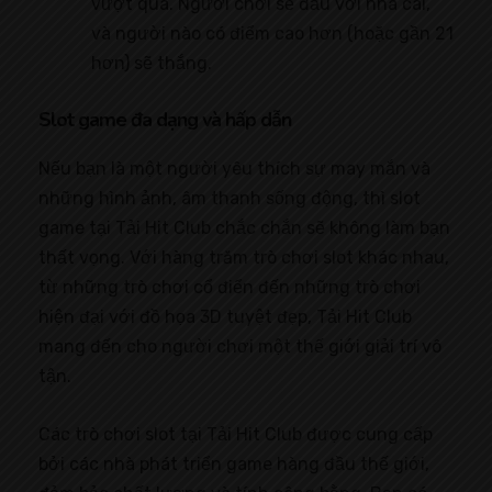
vượt quá. Người chơi sẽ đấu với nhà cái,
và người nào có điểm cao hơn (hoặc gần 21
hơn) sẽ thắng.
Slot game đa dạng và hấp dẫn
Nếu bạn là một người yêu thích sự may mắn và
những hình ảnh, âm thanh sống động, thì slot
game tại Tải Hit Club chắc chắn sẽ không làm bạn
thất vọng. Với hàng trăm trò chơi slot khác nhau,
từ những trò chơi cổ điển đến những trò chơi
hiện đại với đồ họa 3D tuyệt đẹp, Tải Hit Club
mang đến cho người chơi một thế giới giải trí vô
tận.
Các trò chơi slot tại Tải Hit Club được cung cấp
bởi các nhà phát triển game hàng đầu thế giới,