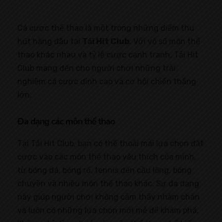
Cá cược thể thao là một trong những điểm thu
hút hàng đầu tại
Tải Hit Club
. Với vô số môn thể
thao khác nhau và tỷ lệ cược cạnh tranh, Tải Hit
Club mang đến cho người chơi những trải
nghiệm cá cược đỉnh cao và cơ hội chiến thắng
lớn.
Đa dạng các môn thể thao
Tại Tải Hit Club, bạn có thể thoải mái lựa chọn đặt
cược vào các môn thể thao yêu thích của mình,
từ bóng đá, bóng rổ, tennis đến cầu lông, bóng
chuyền và nhiều môn thể thao khác. Sự đa dạng
này giúp người chơi không cảm thấy nhàm chán
và luôn có những lựa chọn mới mẻ để khám phá.