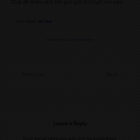
Club để khám phá thế giới giải trí tuyệt vời này!
xem thêm:
hit Club
POSTER SEO_TELEGRAM #1422025
Previous
Next
Leave a Reply
Your email address will not be published.