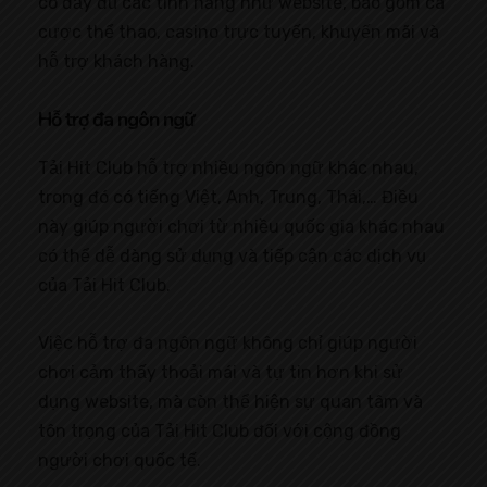
có đầy đủ các tính năng như website, bao gồm cá
cược thể thao, casino trực tuyến, khuyến mãi và
hỗ trợ khách hàng.
Hỗ trợ đa ngôn ngữ
Tải Hit Club hỗ trợ nhiều ngôn ngữ khác nhau,
trong đó có tiếng Việt, Anh, Trung, Thái,… Điều
này giúp người chơi từ nhiều quốc gia khác nhau
có thể dễ dàng sử dụng và tiếp cận các dịch vụ
của Tải Hit Club.
Việc hỗ trợ đa ngôn ngữ không chỉ giúp người
chơi cảm thấy thoải mái và tự tin hơn khi sử
dụng website, mà còn thể hiện sự quan tâm và
tôn trọng của Tải Hit Club đối với cộng đồng
người chơi quốc tế.