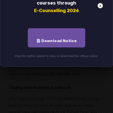
courses through
gian giải trí.
E-Counselling 2026
Các chương trình khuyến mãi nạp tiền thường có
nhiều cấp độ khác nhau, tùy thuộc vào số tiền
bạn nạp. Ví dụ, bạn có thể nhận được 5% tiền
thưởng cho mỗi lần nạp tiền, hoặc 10% tiền
Download Notice
thưởng cho những lần nạp tiền lớn hơn. Ngoài ra,
Tải Hit Club cũng thường xuyên tổ chức các
Click the button above to view or download the official notice.
chương trình khuyến mãi đặc biệt vào những dịp
lễ tết hoặc sự kiện quan trọng, với mức thưởng
cao hơn và nhiều ưu đãi hấp dẫn hơn.
Chương trình hoàn trả (Cashback)
Chương trình hoàn trả (Cashback) là một trong
những chương trình khuyến mãi được nhiều
người chơi yêu thích nhất tại Tải Hit Club. Với