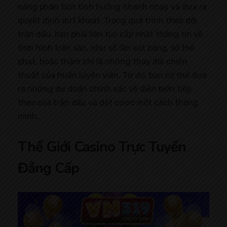
năng phân tích tình huống nhanh nhạy và đưa ra
quyết định dứt khoát. Trong quá trình theo dõi
trận đấu, bạn phải liên tục cập nhật thông tin về
tình hình trên sân, như số lần sút bóng, số thẻ
phạt, hoặc thậm chí là những thay đổi chiến
thuật của huấn luyện viên. Từ đó, bạn có thể đưa
ra những dự đoán chính xác về diễn biến tiếp
theo của trận đấu và đặt cược một cách thông
minh.
Thế Giới Casino Trực Tuyến
Đẳng Cấp