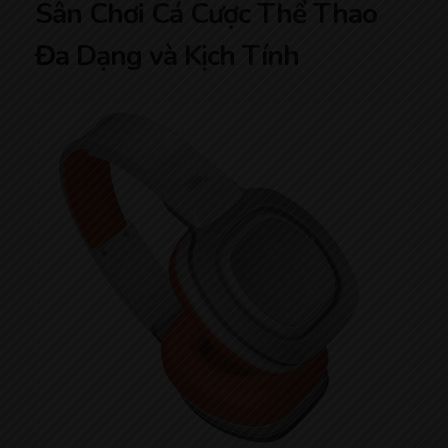
Sân Chơi Cá Cược Thể Thao
Đa Dạng và Kịch Tính