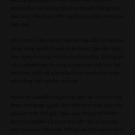
Nền tảng Lode88 sở hữu danh mục trò chơi
phong phú, từ những trò chơi truyền thống như
baccarat, blackjack đến các trò chơi slot machine
hiện đại.
Mỗi trò chơi đều được thiết kế hấp dẫn với đồ họa
sống động và âm thanh chân thực, tạo cảm giác
như đang ở trong một casino thực thụ. Không chỉ
vậy, Lode88 còn thường xuyên cập nhật các trò
chơi mới nhất để đảm bảo rằng người chơi luôn
có những trải nghiệm mới mẻ.
Ngoài ra, Lode88 cũng cung cấp các trò chơi thể
thao, cho phép người chơi đặt cược vào các trận
đấu lớn trên thế giới. Điều này không chỉ khiến
cho trải nghiệm cá cược trở nên thú vị hơn mà
còn tạo ra cơ hội chiến thắng cao cho người chơi