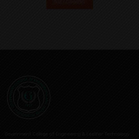
Government College of Engineering & Leather Technology