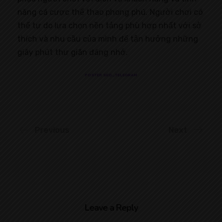
năng cá cược thể thao phong phú. Người chơi có
thể tự do lựa chọn nền tảng phù hợp nhất với sở
thích và nhu cầu của mình để tận hưởng những
giây phút thư giãn đáng nhớ.
POSTER SEO_TELEGRAM
Previous
Next
Leave a Reply