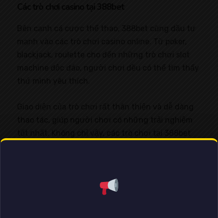
Các trò chơi casino tại 388bet
Bên cạnh cá cược thể thao, 388bet cũng đầu tư
mạnh vào các trò chơi casino online. Từ poker,
blackjack, roulette cho đến những trò chơi slot
machine độc đáo, người chơi đều có thể tìm thấy
thứ mình yêu thích.
Giao diện của trò chơi rất thân thiện và dễ dàng
thao tác, giúp người chơi có những trải nghiệm
tốt nhất. Không chỉ vậy, các trò chơi tại 388bet
đều được phát triển bởi những nhà cung cấp
phần mềm hàng đầu, đảm bảo tính công bằng và
minh bạch.
Dịch vụ khách hàng tại 388bet