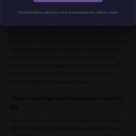
Cải Thiện Sức Khỏe và Lối Sống với Vipwin
Click the button above to view or download the official notice.
Ngoài việc quản lý thời gian, Vipwin cũng có thể
được sử dụng để cải thiện sức khỏe và lối sống
của người dùng. Thông qua các tính năng như
theo dõi sức khỏe, lập kế hoạch bữa ăn và công cụ
tập luyện, Vipwin giúp người dùng dễ dàng theo
dõi và cải thiện các thói quen sống lành mạnh.
Điều này không chỉ giúp nâng cao sức khỏe thể
chất mà còn góp phần cải thiện sức khỏe tinh
thần và tổng thể của người dùng.
Vipwin – Giải Pháp Toàn Diện cho Cuộc Sống Hiện
Đại
Với sự đa dạng và tính ứng dụng rộng rãi, Vipwin
đã trở thành một giải pháp toàn diện cho nhiều