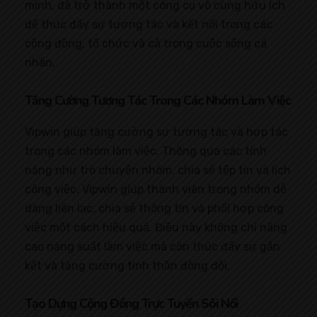
mình, đã trở thành một công cụ vô cùng hữu ích
để thúc đẩy sự tương tác và kết nối trong các
cộng đồng, tổ chức và cả trong cuộc sống cá
nhân.
Tăng Cường Tương Tác Trong Các Nhóm Làm Việc
Vipwin giúp tăng cường sự tương tác và hợp tác
trong các nhóm làm việc. Thông qua các tính
năng như trò chuyện nhóm, chia sẻ tệp tin và lịch
công việc, Vipwin giúp thành viên trong nhóm dễ
dàng liên lạc, chia sẻ thông tin và phối hợp công
việc một cách hiệu quả. Điều này không chỉ nâng
cao năng suất làm việc mà còn thúc đẩy sự gắn
kết và tăng cường tinh thần đồng đội.
Tạo Dựng Cộng Đồng Trực Tuyến Sôi Nổi