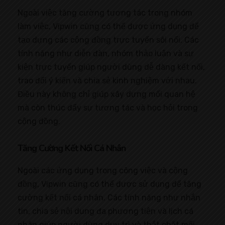
Ngoài việc tăng cường tương tác trong nhóm
làm việc, Vipwin cũng có thể được ứng dụng để
tạo dựng các cộng đồng trực tuyến sôi nổi. Các
tính năng như diễn đàn, nhóm thảo luận và sự
kiện trực tuyến giúp người dùng dễ dàng kết nối,
trao đổi ý kiến và chia sẻ kinh nghiệm với nhau.
Điều này không chỉ giúp xây dựng mối quan hệ
mà còn thúc đẩy sự tương tác và học hỏi trong
cộng đồng.
Tăng Cường Kết Nối Cá Nhân
Ngoài các ứng dụng trong công việc và cộng
đồng, Vipwin cũng có thể được sử dụng để tăng
cường kết nối cá nhân. Các tính năng như nhắn
tin, chia sẻ nội dung đa phương tiện và lịch cá
nhân giúp người dùng duy trì và thắt chặt mối