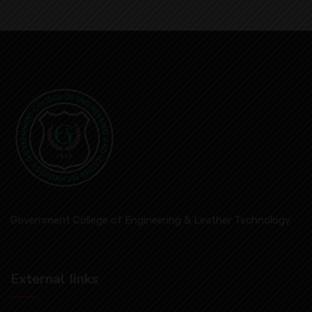
Government College of Engineering & Leather Technology
External Iinks