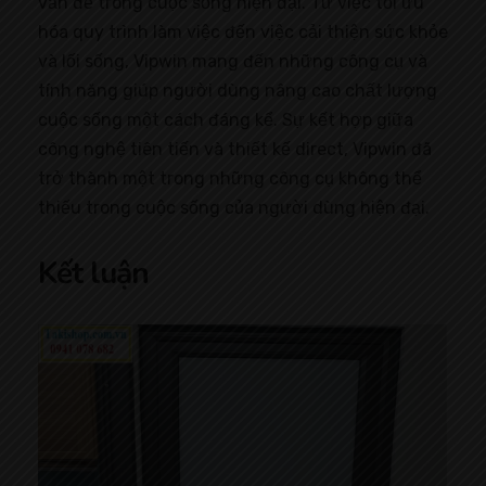
vấn đề trong cuộc sống hiện đại. Từ việc tối ưu
hóa quy trình làm việc đến việc cải thiện sức khỏe
và lối sống, Vipwin mang đến những công cụ và
tính năng giúp người dùng nâng cao chất lượng
cuộc sống một cách đáng kể. Sự kết hợp giữa
công nghệ tiên tiến và thiết kế direct, Vipwin đã
trở thành một trong những công cụ không thể
thiếu trong cuộc sống của người dùng hiện đại.
Kết luận