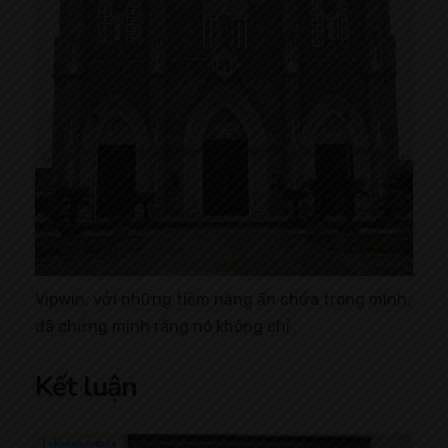
Vipwin, với những tiềm năng ẩn chứa trong mình,
đã chứng minh rằng nó không chỉ
Kết luận