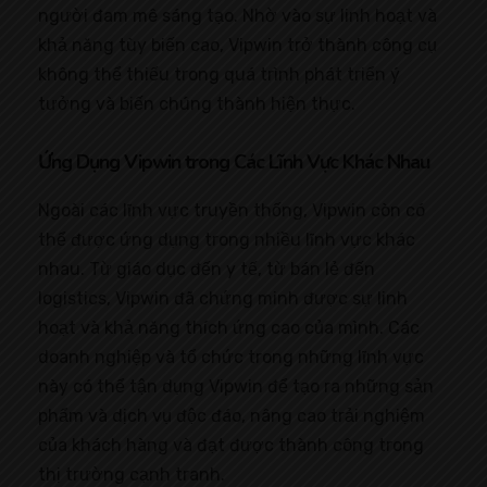
người đam mê sáng tạo. Nhờ vào sự linh hoạt và
khả năng tùy biến cao, Vipwin trở thành công cụ
không thể thiếu trong quá trình phát triển ý
tưởng và biến chúng thành hiện thực.
Ứng Dụng Vipwin trong Các Lĩnh Vực Khác Nhau
Ngoài các lĩnh vực truyền thống, Vipwin còn có
thể được ứng dụng trong nhiều lĩnh vực khác
nhau. Từ giáo dục đến y tế, từ bán lẻ đến
logistics, Vipwin đã chứng minh được sự linh
hoạt và khả năng thích ứng cao của mình. Các
doanh nghiệp và tổ chức trong những lĩnh vực
này có thể tận dụng Vipwin để tạo ra những sản
phẩm và dịch vụ độc đáo, nâng cao trải nghiệm
của khách hàng và đạt được thành công trong
thị trường cạnh tranh.