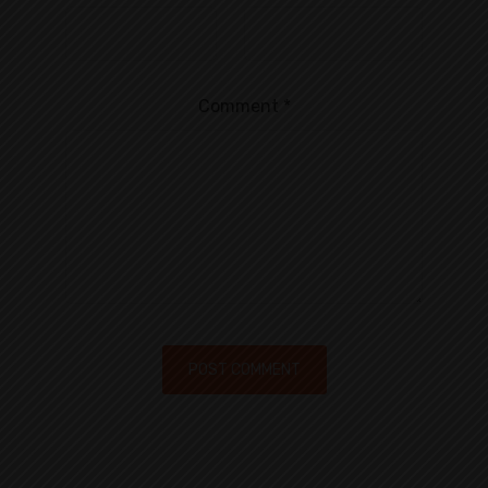
Comment
*