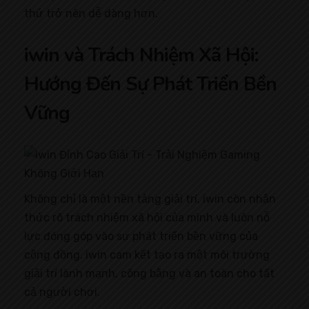
thứ trở nên dễ dàng hơn.
iwin và Trách Nhiệm Xã Hội:
Hướng Đến Sự Phát Triển Bền
Vững
Không chỉ là một nền tảng giải trí, iwin còn nhận
thức rõ trách nhiệm xã hội của mình và luôn nỗ
lực đóng góp vào sự phát triển bền vững của
cộng đồng. iwin cam kết tạo ra một môi trường
giải trí lành mạnh, công bằng và an toàn cho tất
cả người chơi.