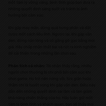
một tâm lý vững vàng, bình tĩnh giúp bạn đưa ra
những quyết định sáng suốt và tránh bị ảnh
hưởng bởi cảm xúc.
Khi gặp may mắn, đừng quá hưng phấn và đặt
cược một cách liều lĩnh. Ngược lại, khi gặp vận
đen, đừng nản lòng và cố gắng gỡ gạc bằng mọi
giá. Hãy chấp nhận thất bại và rút ra kinh nghiệm
để cải thiện trong những lần chơi sau.
Phân tích cá nhân:
Tôi nhận thấy rằng, nhiều
người chơi thường bị chi phối bởi cảm xúc khi
chơi game. Họ trở nên nóng vội, tức giận hoặc
thậm chí là tuyệt vọng khi gặp vận đen. Điều này
dẫn đến những quyết định sai lầm và làm giảm
khả năng chiến thắng của họ. Hãy luôn giữ một
tâm lý bình tĩnh và khách quan, bạn sẽ thấy mọi