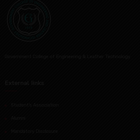
Government College of Engineering & Leather Technology
External Iinks
Student’s Association
Alumni
Mandatory Disclosure