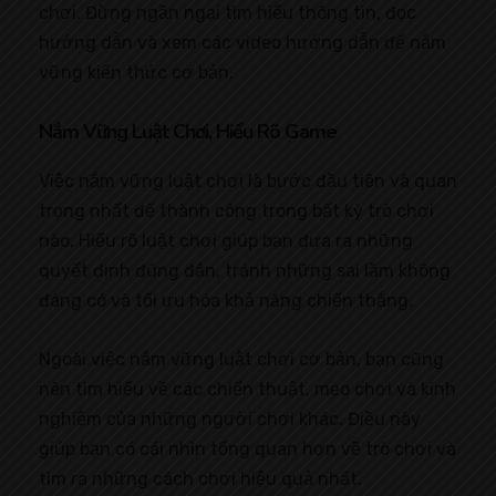
chơi. Đừng ngần ngại tìm hiểu thông tin, đọc
hướng dẫn và xem các video hướng dẫn để nắm
vững kiến thức cơ bản.
Nắm Vững Luật Chơi, Hiểu Rõ Game
Việc nắm vững luật chơi là bước đầu tiên và quan
trọng nhất để thành công trong bất kỳ trò chơi
nào. Hiểu rõ luật chơi giúp bạn đưa ra những
quyết định đúng đắn, tránh những sai lầm không
đáng có và tối ưu hóa khả năng chiến thắng.
Ngoài việc nắm vững luật chơi cơ bản, bạn cũng
nên tìm hiểu về các chiến thuật, mẹo chơi và kinh
nghiệm của những người chơi khác. Điều này
giúp bạn có cái nhìn tổng quan hơn về trò chơi và
tìm ra những cách chơi hiệu quả nhất.