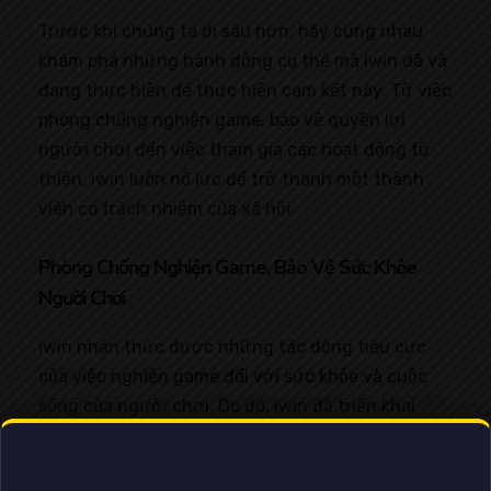
Trước khi chúng ta đi sâu hơn, hãy cùng nhau
khám phá những hành động cụ thể mà iwin đã và
đang thực hiện để thực hiện cam kết này. Từ việc
phòng chống nghiện game, bảo vệ quyền lợi
người chơi đến việc tham gia các hoạt động từ
thiện, iwin luôn nỗ lực để trở thành một thành
viên có trách nhiệm của xã hội.
Phòng Chống Nghiện Game, Bảo Vệ Sức Khỏe
Người Chơi
iwin nhận thức được những tác động tiêu cực
của việc nghiện game đối với sức khỏe và cuộc
sống của người chơi. Do đó, iwin đã triển khai
nhiều biện pháp để phòng chống nghiện game,
bảo vệ sức khỏe người chơi.