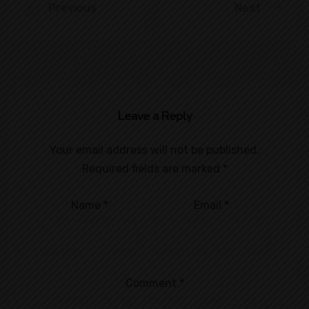
Previous
Next
Leave a Reply
Your email address will not be published.
Required fields are marked
*
Name
*
Email
*
Comment
*