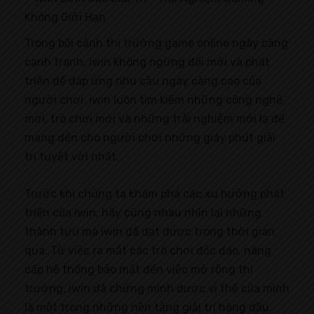
Trong bối cảnh thị trường game online ngày càng
cạnh tranh, iwin không ngừng đổi mới và phát
triển để đáp ứng nhu cầu ngày càng cao của
người chơi. iwin luôn tìm kiếm những công nghệ
mới, trò chơi mới và những trải nghiệm mới lạ để
mang đến cho người chơi những giây phút giải
trí tuyệt vời nhất.
Trước khi chúng ta khám phá các xu hướng phát
triển của iwin, hãy cùng nhau nhìn lại những
thành tựu mà iwin đã đạt được trong thời gian
qua. Từ việc ra mắt các trò chơi độc đáo, nâng
cấp hệ thống bảo mật đến việc mở rộng thị
trường, iwin đã chứng minh được vị thế của mình
là một trong những nền tảng giải trí hàng đầu.