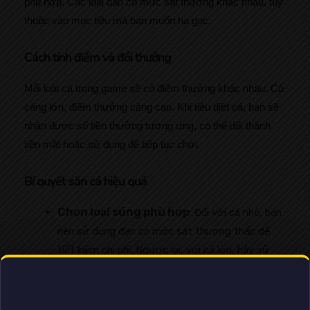
phù hợp. Các loại đạn có mức sát thương khác nhau, tùy
thuộc vào mục tiêu mà bạn muốn hạ gục.
Cách tính điểm và đổi thưởng
Mỗi loài cá trong game sẽ có điểm thưởng khác nhau. Cá
càng lớn, điểm thưởng càng cao. Khi tiêu diệt cá, bạn sẽ
nhận được số tiền thưởng tương ứng, có thể đổi thành
tiền mặt hoặc sử dụng để tiếp tục chơi.
Bí quyết săn cá hiệu quả
Chọn loại súng phù hợp
: Đối với cá nhỏ, bạn
nên sử dụng đạn có mức sát thương thấp để
tiết kiệm chi phí. Ngược lại, với cá lớn, hãy sử
dụng đạn mạnh hơn để đảm bảo tiêu diệt nhanh
chóng.