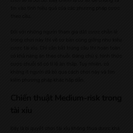
chơi sẽ là 50/50. Đây chính là cơ sở để chúng ta
tin vào tính hiệu quả của các phương pháp cược
theo cầu.
Đối với những người tham gia đặt cược chẵn lẻ
trong chơi này thì về cơ bản cũng giống như kiểu
cược tài xỉu. Chỉ cần bắt trúng cầu thì hoàn toàn
có khả năng ăn theo chuỗi. Đáng chú ý, hình thức
cược chuỗi số có tỉ lệ ăn thấp. Tuy nhiên, có
không ít người đã bỏ qua cách chơi này và tìm
kiếm phương pháp khác hấp dẫn.
Chiến thuật Medium-risk trong
tài xỉu
Đây là bí quyết chơi tài xỉu không thua được khá