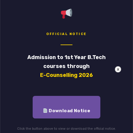
nhiều tiền nhất trong mỗi ván đặt cược. Ví dụ,
nếu đặt cược ở ô tổng 8 thì mỗi cục xí ngầu sẽ có
số điểm là 1, 2 hay 3. Đây chính là bí quyết mà
chúng ta sẽ rót tiền vào trò chơi đầy hấp dẫn tài
xỉu này. Tuy nhiên, tính mạo hiểm cũng khá cao.
OFFICIAL NOTICE
Sẽ có những lựa chọn cho bạn trong cách chơi
dành cho lão làng. Cụ thể như sau:
Admission to 1st Year B.Tech
Cược ô tổng 8 điểm
courses through
E-Counselling 2026
Cách thực hiện khá đơn giản. Ở ô tổng 8 bạn sẽ
đặt cược 3 con chip, ở mỗi cặp 1, 2 và 3 bạn cũng
sẽ đặt cược 2 con chip. Đồng thời, để đề phòng
trường hợp cục xí ngầu sau khi lắc ra kết quả 3, 3
Download Notice
và 2 thì chuỗi 2 – 3 chúng ta sẽ đặt thêm 2 con
chip. Như vậy, tổng cộng người chơi đã đặt cược
11 con chip có giá trị giống nhau và phân bổ trên
Click the button above to view or download the official notice.