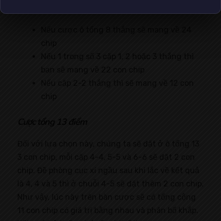
bàn cược. Kết quả mà hệ thống trả về có thể là:
Nếu cược ô tổng 8 thắng sẽ mang về 24
chip
Nếu 1 trong số 3 cặp 1, 2 hoặc 3 thắng thì
bạn sẽ mang về 22 con chip
Nếu cặp 2-2 thắng thì sẽ mang về 12 con
chip
Cược tổng 13 điểm
Đối với lựa chọn này, chúng ta sẽ đặt ở ô tổng 13
3 con chip, mỗi cặp 4-4, 5-5 và 6-6 sẽ đặt 2 con
chip. Đề phòng cục xí ngầu sau khi lắc về kết quả
là 4, 4 và 5 thì ở chuỗi 4-5 sẽ đặt thêm 2 con chip.
Như vậy, lúc này trên bàn cược sẽ có tổng cộng
11 con chip có giá trị bằng nhau và phân bổ khắp.