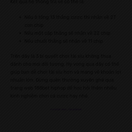
Kết quả hệ thống trả về có thể là:
Nếu ô tổng 13 thắng cược thì nhận về 27
con chip
Nếu một cặp thắng sẽ nhận về 22 chip
Nếu chuối thắng sẽ nhận về 11 chip
Trên đây là 3 bí quyết chơi tài xỉu không thua
dành cho mọi đối tượng. Hy vọng qua đây có thể
giúp bạn dễ chơi tài xỉu hơn và mang về khoản lợi
nhuận lớn. Đừng quên thường xuyên ghé qua
trang web 188bet hiphop để học hỏi thêm nhiều
kinh nghiệm chơi cá cược hay nhé.
POSTER SEO_TELEGRAM