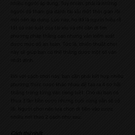
nhiều người áp dụng. Tuy nhiên, phải là những
người đã tham gia đánh tài xỉu một thời gian rồi
mới nên áp dụng. Lúc này, họ đã là người hiểu rõ
tất cả các luật của tài xỉu và chỉ cần đi tìm
phương pháp thắng cao nhưng vẫn kiểm soát
được mức độ an toàn. Tức là, chiến thuật chơi
này sẽ giúp bạn có thể thắng được một số ván
nhất định.
Đối với cách chơi này, bạn cần phải kết hợp nhiều
phương thức cược khác nhau để tạo ra 4 cơ hội
thắng trong từng ván riêng biệt. Cho dù bạn có
thua 3 lần tiền cược nhưng cuối cùng vẫn sẽ có
lãi. Người chơi nên lựa chọn đi tiền vào cược
nhiều nơi theo 2 cách như sau:
Cách thứ nhất