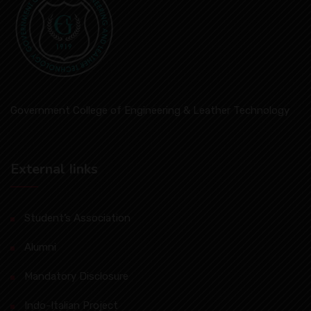
Government College of Engineering & Leather Technology
External Iinks
Student’s Association
Alumni
Mandatory Disclosure
Indo-Italian Project