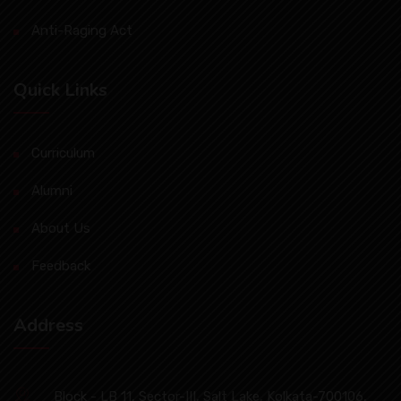
Anti-Raging Act
Quick Links
Curriculum
Alumni
About Us
Feedback
Address
Block - LB 11, Sector-III, Salt Lake, Kolkata-700106,