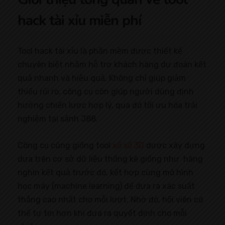
hack tài xỉu miễn phí
Tool hack tài xỉu là phần mềm được thiết kế
chuyên biệt nhằm hỗ trợ khách hàng dự đoán kết
quả nhanh và hiệu quả. Không chỉ giúp giảm
thiểu rủi ro, công cụ còn giúp người dùng định
hướng chiến lược hợp lý, qua đó tối ưu hóa trải
nghiệm tại sảnh J88.
Công cụ cũng giống tool
xổ số 3D
được xây dựng
dựa trên cơ sở dữ liệu thống kê giống như hàng
nghìn kết quả trước đó, kết hợp cùng mô hình
học máy (machine learning) để đưa ra xác suất
thắng cao nhất cho mỗi lượt. Nhờ đó, hội viên có
thể tự tin hơn khi đưa ra quyết định cho mỗi