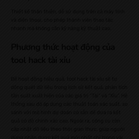
Thiết kế thân thiện, dễ sử dụng trên cả máy tính
và điện thoại, cho phép thành viên thao tác
nhanh mà không cần kỹ năng kỹ thuật cao.
Phương thức hoạt động của
tool hack tài xỉu
Để hoạt động hiệu quả, tool hack tài xỉu sẽ tự
động quét dữ liệu trong lịch sử kết quả, phân tích
tần suất xuất hiện của các giá trị “Tài” và “Xỉu”. Hệ
thống sau đó áp dụng các thuật toán xác suất, so
sánh với mô hình dự đoán có sẵn để đưa ra kết
quả có độ chính xác cao. Ngoài ra, công cụ còn
cập nhật dữ liệu theo thời gian thực, giúp người
dùng nhận được kết quả mới nhất chỉ trong vài