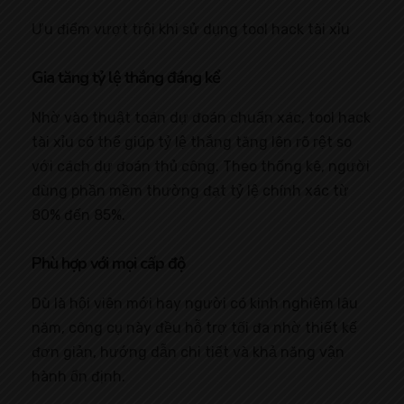
Ưu điểm vượt trội khi sử dụng tool hack tài xỉu
Gia tăng tỷ lệ thắng đáng kể
Nhờ vào thuật toán dự đoán chuẩn xác, tool hack
tài xỉu có thể giúp tỷ lệ thắng tăng lên rõ rệt so
với cách dự đoán thủ công. Theo thống kê, người
dùng phần mềm thường đạt tỷ lệ chính xác từ
80% đến 85%.
Phù hợp với mọi cấp độ
Dù là hội viên mới hay người có kinh nghiệm lâu
năm, công cụ này đều hỗ trợ tối đa nhờ thiết kế
đơn giản, hướng dẫn chi tiết và khả năng vận
hành ổn định.