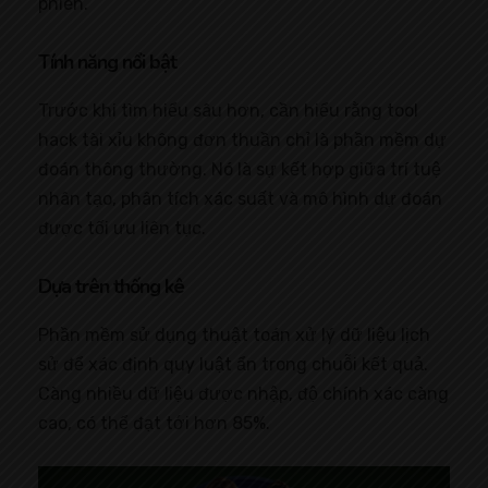
phiên.
Tính năng nổi bật
Trước khi tìm hiểu sâu hơn, cần hiểu rằng tool
hack tài xỉu không đơn thuần chỉ là phần mềm dự
đoán thông thường. Nó là sự kết hợp giữa trí tuệ
nhân tạo, phân tích xác suất và mô hình dự đoán
được tối ưu liên tục.
Dựa trên thống kê
Phần mềm sử dụng thuật toán xử lý dữ liệu lịch
sử để xác định quy luật ẩn trong chuỗi kết quả.
Càng nhiều dữ liệu được nhập, độ chính xác càng
cao, có thể đạt tới hơn 85%.