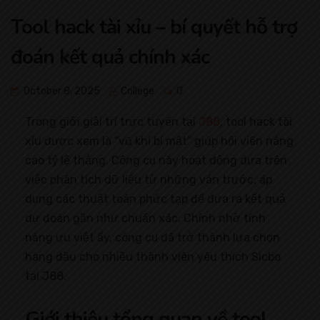
Tool hack tài xỉu – bí quyết hỗ trợ
đoán kết quả chính xác
October 8, 2025
College
0
Trong giới giải trí trực tuyến tại
J88
, tool hack tài
xỉu được xem là “vũ khí bí mật” giúp hội viên nâng
cao tỷ lệ thắng. Công cụ này hoạt động dựa trên
việc phân tích dữ liệu từ những ván trước, áp
dụng các thuật toán phức tạp để đưa ra kết quả
dự đoán gần như chuẩn xác. Chính nhờ tính
năng ưu việt ấy, công cụ đã trở thành lựa chọn
hàng đầu cho nhiều thành viên yêu thích Sicbo
tại J88.
Giới thiệu tổng quan về tool