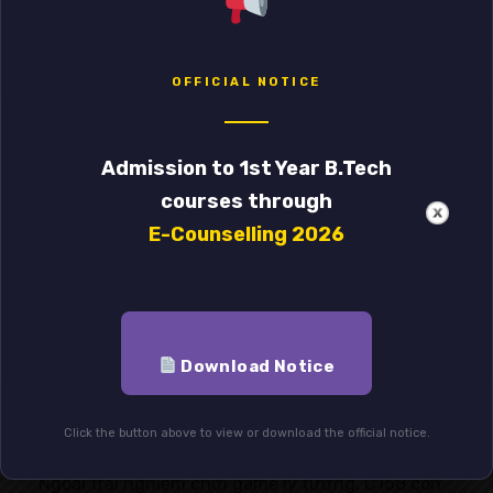
tính năng tích lũy giải thưởng lớn, có lượng cá
khủng, boss khổng lồ, phù hợp cho các cao thủ
săn thưởng và muốn tận dụng tối đa cơ hội
OFFICIAL NOTICE
thắng lớn. C168 còn có các sảnh mới ra mắt liên
tục, tích hợp các chế độ chơi độc đáo như vòng
Admission to 1st Year B.Tech
quay may mắn, đấu đội để đa dạng trải nghiệm và
mở rộng cơ hội trúng thưởng. Chính sự đa dạng
courses through
này đã giúp người chơi dễ dàng lựa chọn phù
E-Counselling 2026
hợp với sở thích và mục tiêu cá nhân.
Khuyến Mãi và Ưu Đãi Đặc Biệt
Dành Cho Người Chơi Bắn Cá
Download Notice
tại C168
Click the button above to view or download the official notice.
Ngoài trải nghiệm chơi game lý tưởng, C168 còn