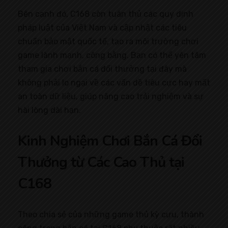
Bên cạnh đó, C168 còn tuân thủ các quy định
pháp luật của Việt Nam và cập nhật các tiêu
chuẩn bảo mật quốc tế, tạo ra môi trường chơi
game lành mạnh, công bằng. Bạn có thể yên tâm
tham gia chơi bắn cá đổi thưởng tại đây mà
không phải lo ngại về các vấn đề tiêu cực hay mất
an toàn dữ liệu, giúp nâng cao trải nghiệm và sự
hài lòng dài hạn.
Kinh Nghiệm Chơi Bắn Cá Đổi
Thưởng từ Các Cao Thủ tại
C168
Theo chia sẻ của những game thủ kỳ cựu, thành