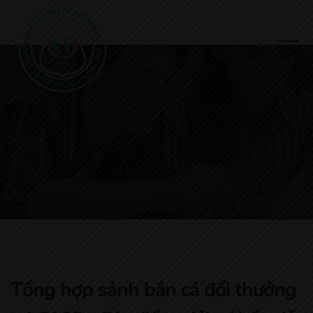
Tổng hợp sảnh bắn cá đổi thưởng