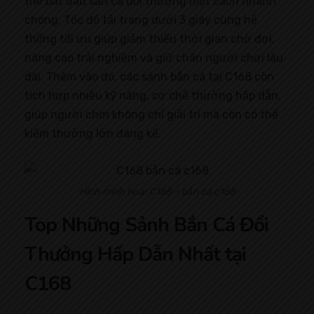
thể bắt đầu săn cá đổi thưởng một cách nhanh
chóng. Tốc độ tải trang dưới 3 giây cùng hệ
thống tối ưu giúp giảm thiểu thời gian chờ đợi,
nâng cao trải nghiệm và giữ chân người chơi lâu
dài. Thêm vào đó, các sảnh bắn cá tại C168 còn
tích hợp nhiều kỹ năng, cơ chế thưởng hấp dẫn,
giúp người chơi không chỉ giải trí mà còn có thể
kiếm thưởng lớn đáng kể.
Hình minh họa: C168 – bắn cá c168
Top Những Sảnh Bắn Cá Đổi
Thưởng Hấp Dẫn Nhất tại
C168