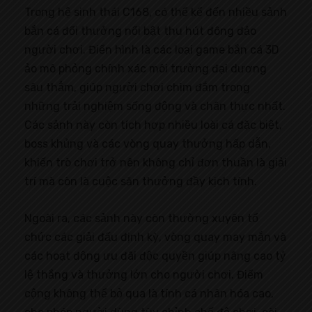
Trong hệ sinh thái C168, có thể kể đến nhiều sảnh
bắn cá đổi thưởng nổi bật thu hút đông đảo
người chơi. Điển hình là các loại game bắn cá 3D
ảo mô phỏng chính xác môi trường đại dương
sâu thẳm, giúp người chơi chìm đắm trong
những trải nghiệm sống động và chân thực nhất.
Các sảnh này còn tích hợp nhiều loài cá đặc biệt,
boss khủng và các vòng quay thưởng hấp dẫn,
khiến trò chơi trở nên không chỉ đơn thuần là giải
trí mà còn là cuộc săn thưởng đầy kịch tính.
Ngoài ra, các sảnh này còn thường xuyên tổ
chức các giải đấu định kỳ, vòng quay may mắn và
các hoạt động ưu đãi độc quyền giúp nâng cao tỷ
lệ thắng và thưởng lớn cho người chơi. Điểm
cộng không thể bỏ qua là tính cá nhân hóa cao,