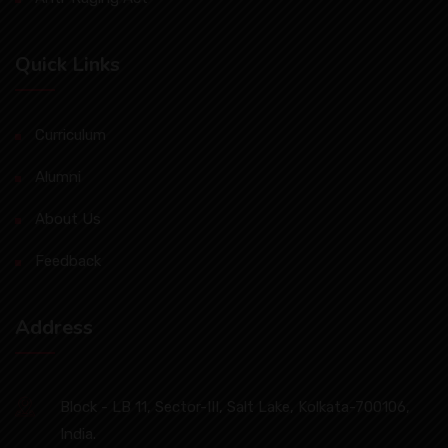
Quick Links
Curriculum
Alumni
About Us
Feedback
Address
Block - LB 11, Sector-III, Salt Lake, Kolkata-700106,
India.