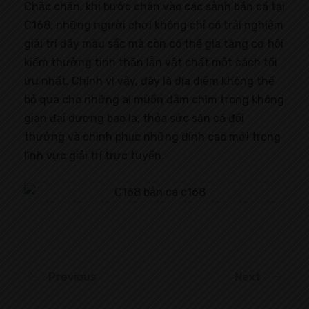
Chắc chắn, khi bước chân vào các sảnh bắn cá tại
C168, những người chơi không chỉ có trải nghiệm
giải trí đầy màu sắc mà còn có thể gia tăng cơ hội
kiếm thưởng tinh thần lẫn vật chất một cách tối
ưu nhất. Chính vì vậy, đây là địa điểm không thể
bỏ qua cho những ai muốn đắm chìm trong không
gian đại dương bao la, thỏa sức săn cá đổi
thưởng và chinh phục những đỉnh cao mới trong
lĩnh vực giải trí trực tuyến.
Previous
Next