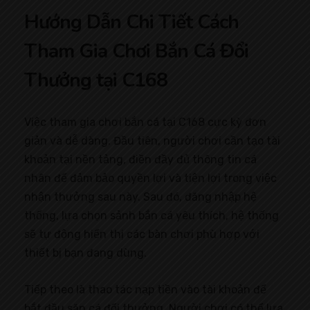
Hướng Dẫn Chi Tiết Cách
Tham Gia Chơi Bắn Cá Đổi
Thưởng tại C168
Việc tham gia chơi bắn cá tại C168 cực kỳ đơn
giản và dễ dàng. Đầu tiên, người chơi cần tạo tài
khoản tại nền tảng, điền đầy đủ thông tin cá
nhân để đảm bảo quyền lợi và tiện lợi trong việc
nhận thưởng sau này. Sau đó, đăng nhập hệ
thống, lựa chọn sảnh bắn cá yêu thích, hệ thống
sẽ tự động hiển thị các bàn chơi phù hợp với
thiết bị bạn đang dùng.
Tiếp theo là thao tác nạp tiền vào tài khoản để
bắt đầu săn cá đổi thưởng. Người chơi có thể lựa