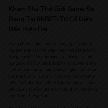
Khám Phá Thế Giới Game Đa
Dạng Tại 8KBET: Từ Cổ Điển
Đến Hiện Đại
Trong chuyên mục này, sự đa dạng của các thể
loại game như là một điểm mạnh nổi bật. Những
tựa game cổ điển như baccarat, blackjack luôn
giữ được sức hút đặc biệt bởi tính truyền thống,
sự đơn giản nhưng mang lại cảm giác quen thuộc
cho người chơi lâu năm. Ngược lại, các trò chơi
hiện đại, trải nghiệm 3D, trò chơi nhập vai mang
đến cảm giác sống động và chân thực như đang
chơi trong thế giới ảo.