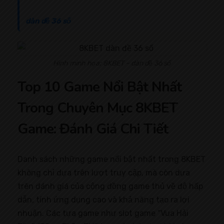
dàn đề 36 số
Hình minh họa: 8KBET – dàn đề 36 số
Top 10 Game Nổi Bật Nhất
Trong Chuyên Mục 8KBET
Game: Đánh Giá Chi Tiết
Danh sách những game nổi bật nhất trong 8KBET
không chỉ dựa trên lượt truy cập, mà còn dựa
trên đánh giá của cộng đồng game thủ về độ hấp
dẫn, tính ứng dụng cao và khả năng tạo ra lợi
nhuận. Các tựa game như slot game “Vua Hải