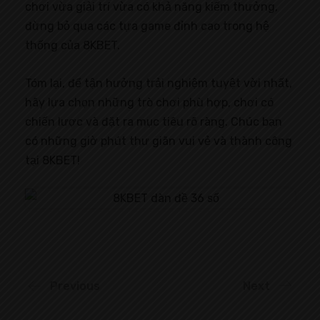
chơi vừa giải trí vừa có khả năng kiếm thưởng,
đừng bỏ qua các tựa game đỉnh cao trong hệ
thống của 8KBET.
Tóm lại, để tận hưởng trải nghiệm tuyệt vời nhất,
hãy lựa chọn những trò chơi phù hợp, chơi có
chiến lược và đặt ra mục tiêu rõ ràng. Chúc bạn
có những giờ phút thư giãn vui vẻ và thành công
tại 8KBET!
Previous
Next