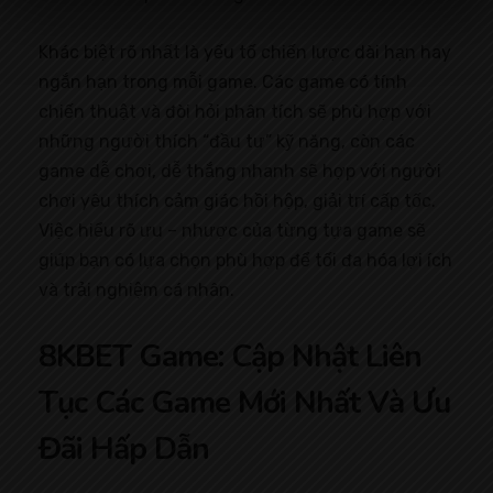
Khác biệt rõ nhất là yếu tố chiến lược dài hạn hay
ngắn hạn trong mỗi game. Các game có tính
chiến thuật và đòi hỏi phân tích sẽ phù hợp với
những người thích “đầu tư” kỹ năng, còn các
game dễ chơi, dễ thắng nhanh sẽ hợp với người
chơi yêu thích cảm giác hồi hộp, giải trí cấp tốc.
Việc hiểu rõ ưu – nhược của từng tựa game sẽ
giúp bạn có lựa chọn phù hợp để tối đa hóa lợi ích
và trải nghiệm cá nhân.
8KBET Game: Cập Nhật Liên
Tục Các Game Mới Nhất Và Ưu
Đãi Hấp Dẫn