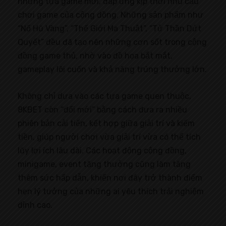
những tựa game mới, đáp ứng kịp thời nhu cầu
chơi game của cộng đồng. Những sản phẩm như
“Nổ Hũ Vàng”, “Thế Giới Ma Thuật”, “Tử Thần Dứt
Quyết” đều đã tạo nên những cơn sốt trong cộng
đồng game thủ, nhờ vào đồ họa bắt mắt,
gameplay lôi cuốn và khả năng trúng thưởng lớn.
Không chỉ dựa vào các tựa game quen thuộc,
8KBET còn “đổi mới” bằng cách đưa ra nhiều
phiên bản cải tiến, kết hợp giữa giải trí và kiếm
tiền, giúp người chơi vừa giải trí vừa có thể tích
lũy lợi ích lâu dài. Các hoạt động cộng đồng,
minigame, event tặng thưởng cũng làm tăng
thêm sức hấp dẫn, khiến nơi đây trở thành điểm
hẹn lý tưởng của những ai yêu thích trải nghiệm
đỉnh cao.