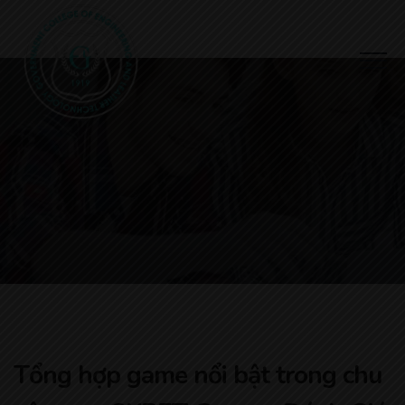
Tổng hợp game nổi bật trong chu