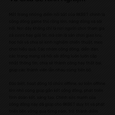
Một trong những điểm nổi bật của 8KBET chính là
cộng đồng game thủ rộng lớn, năng động và sôi
nổi. Nơi đây không chỉ là nơi người chơi tham gia
cá cược hay giải trí, mà còn là sân chơi giao lưu,
học hỏi và chia sẻ kinh nghiệm chiến thuật, mẹo
chơi hiệu quả. Các nhóm cộng đồng, diễn đàn,
các trang mạng xã hội sôi động luôn luôn cập
nhật thông tin, chia sẻ thành công hay thất bại,
giúp các thành viên lẫn nhau cùng tiến bộ.
Đặc biệt, hoạt động tổ chức offline, sự kiện offline
lớn nhỏ cũng giúp gắn kết cộng đồng, phát triển
tình đoàn kết, sáng tạo. Chính sức mạnh của
cộng đồng này đã giúp cho 8KBET duy trì và phát
triển bền vững qua từng năm, trở thành điểm