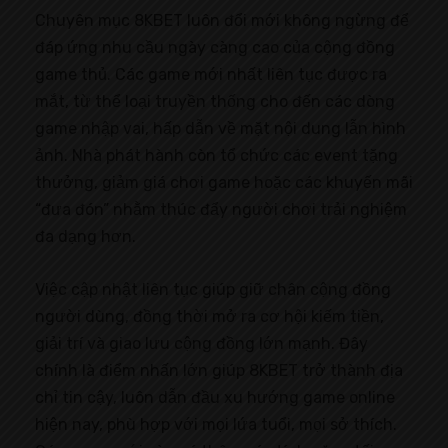
Chuyên mục 8KBET luôn đổi mới không ngừng để
đáp ứng nhu cầu ngày càng cao của cộng đồng
game thủ. Các game mới nhất liên tục được ra
mắt, từ thể loại truyền thống cho đến các dòng
game nhập vai, hấp dẫn về mặt nội dung lẫn hình
ảnh. Nhà phát hành còn tổ chức các event tặng
thưởng, giảm giá chơi game hoặc các khuyến mãi
“đưa đón” nhằm thúc đẩy người chơi trải nghiệm
đa dạng hơn.
Việc cập nhật liên tục giúp giữ chân cộng đồng
người dùng, đồng thời mở ra cơ hội kiếm tiền,
giải trí và giao lưu cộng đồng lớn mạnh. Đây
chính là điểm nhấn lớn giúp 8KBET trở thành địa
chỉ tin cậy, luôn dẫn đầu xu hướng game online
hiện nay, phù hợp với mọi lứa tuổi, mọi sở thích.