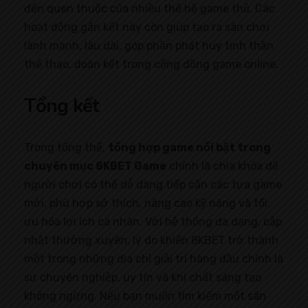
đến quen thuộc của nhiều thế hệ game thủ. Các
hoạt động gắn kết này còn giúp tạo ra sân chơi
lành mạnh, lâu dài, góp phần phát huy tinh thần
thể thao, đoàn kết trong cộng đồng game online.
Tổng kết
Trong tổng thể,
tổng hợp game nổi bật trong
chuyên mục 8KBET Game
chính là chìa khóa để
người chơi có thể dễ dàng tiếp cận các tựa game
mới, phù hợp sở thích, nâng cao kỹ năng và tối
ưu hóa lợi ích cá nhân. Với hệ thống đa dạng, cập
nhật thường xuyên, lý do khiến 8KBET trở thành
một trong những địa chỉ giải trí hàng đầu chính là
sự chuyên nghiệp, uy tín và khí chất sáng tạo
không ngừng. Nếu bạn muốn tìm kiếm một sân