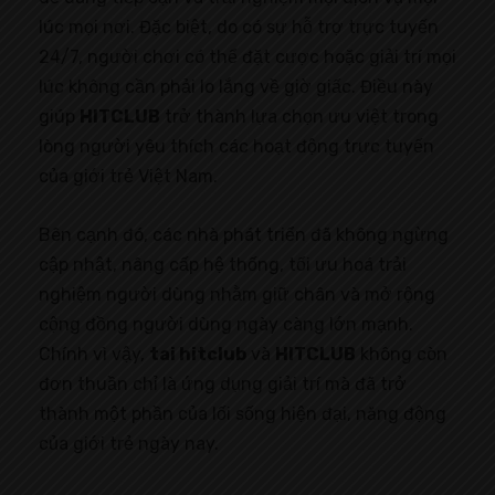
lúc mọi nơi. Đặc biệt, do có sự hỗ trợ trực tuyến
24/7, người chơi có thể đặt cược hoặc giải trí mọi
lúc không cần phải lo lắng về giờ giấc. Điều này
giúp
HITCLUB
trở thành lựa chọn ưu việt trong
lòng người yêu thích các hoạt động trực tuyến
của giới trẻ Việt Nam.
Bên cạnh đó, các nhà phát triển đã không ngừng
cập nhật, nâng cấp hệ thống, tối ưu hoá trải
nghiệm người dùng nhằm giữ chân và mở rộng
cộng đồng người dùng ngày càng lớn mạnh.
Chính vì vậy,
tai hitclub
và
HITCLUB
không còn
đơn thuần chỉ là ứng dụng giải trí mà đã trở
thành một phần của lối sống hiện đại, năng động
của giới trẻ ngày nay.