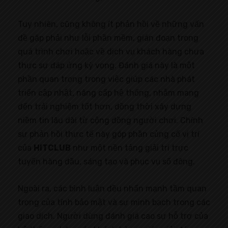
Tuy nhiên, cũng không ít phản hồi về những vấn
đề gặp phải như lỗi phần mềm, gián đoạn trong
quá trình chơi hoặc về dịch vụ khách hàng chưa
thực sự đáp ứng kỳ vọng. Đánh giá này là một
phần quan trọng trong việc giúp các nhà phát
triển cập nhật, nâng cấp hệ thống, nhằm mang
đến trải nghiệm tốt hơn, đồng thời xây dựng
niềm tin lâu dài từ cộng đồng người chơi. Chính
sự phản hồi thực tế này góp phần củng cố vị trí
của
HITCLUB
như một nền tảng giải trí trực
tuyến hàng đầu, sáng tạo và phục vụ số đông.
Ngoài ra, các bình luận đều nhấn mạnh tầm quan
trọng của tính bảo mật và sự minh bạch trong các
giao dịch. Người dùng đánh giá cao sự hỗ trợ của