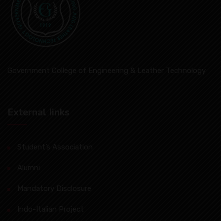
Government College of Engineering & Leather Technology
External Iinks
Student’s Association
Alumni
Mandatory Disclosure
Indo-Italian Project