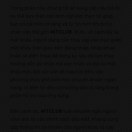
Trong phần này, chúng tôi sẽ cung cấp câu trả lời
cụ thể dựa trên các kinh nghiệm thực tế, giúp
bạn có cái nhìn rõ ràng và tự tin hơn khi bước
chân vào thế giới
HITCLUB
. Ví dụ, về cách lấy lại
mật khẩu, người dùng cần truy cập vào mục quên
mật khẩu trên giao diện đăng nhập, nhập email
hoặc số điện thoại đã đăng ký, sau đó làm theo
hướng dẫn để nhận mã xác nhận và đặt lại mật
khẩu mới. Đối với vấn đề nạp/rút tiền, các
phương thức phổ biến như chuyển khoản ngân
hàng, ví điện tử đều có hướng dẫn rõ ràng trong
phần hỗ trợ của ứng dụng.
Bên cạnh đó,
HITCLUB
luôn khuyến nghị người
chơi đọc kỹ các chính sách bảo mật, không cung
cấp thông tin tài khoản cho người khác và cập