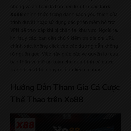
chóng và an toàn là bạn nên lưu trữ các
Link
Xo88
chính thức trong danh sách yêu thích của
trình duyệt hoặc sử dụng các phần mềm hỗ trợ
VPN để truy cập khi bị chặn tại khu vực. Ngoài ra,
khi truy cập, bạn cần chú ý kiểm tra địa chỉ URL
chính xác, không click vào các đường dẫn không
rõ nguồn gốc. Việc này giúp bảo vệ quyền lợi của
bản thân và giữ an toàn cho quá trình cá cược,
tránh bị mất tiền hay rò rỉ dữ liệu cá nhân.
Hướng Dẫn Tham Gia Cá Cược
Thể Thao trên Xo88