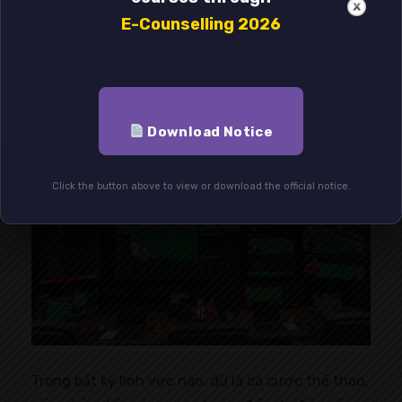
cứ.
E-Counselling 2026
Đánh Giá Ưu Nhược Điểm của
Nền Tảng
Thể Thao Xo88
Download Notice
Click the button above to view or download the official notice.
Trong bất kỳ lĩnh vực nào, dù là cá cược thể thao,