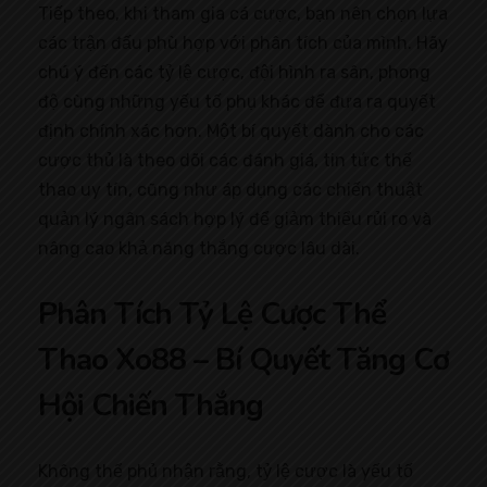
Tiếp theo, khi tham gia cá cược, bạn nên chọn lựa
các trận đấu phù hợp với phân tích của mình. Hãy
chú ý đến các tỷ lệ cược, đội hình ra sân, phong
độ cùng những yếu tố phụ khác để đưa ra quyết
định chính xác hơn. Một bí quyết dành cho các
cược thủ là theo dõi các đánh giá, tin tức thể
thao uy tín, cũng như áp dụng các chiến thuật
quản lý ngân sách hợp lý để giảm thiểu rủi ro và
nâng cao khả năng thắng cược lâu dài.
Phân Tích Tỷ Lệ Cược
Thể
Thao Xo88
– Bí Quyết Tăng Cơ
Hội Chiến Thắng
Không thể phủ nhận rằng, tỷ lệ cược là yếu tố