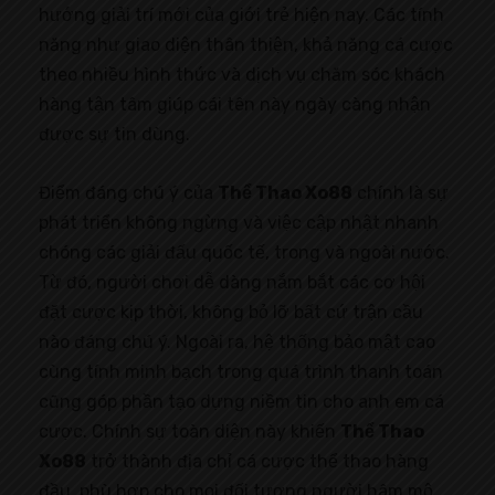
hướng giải trí mới của giới trẻ hiện nay. Các tính
năng như giao diện thân thiện, khả năng cá cược
theo nhiều hình thức và dịch vụ chăm sóc khách
hàng tận tâm giúp cái tên này ngày càng nhận
được sự tin dùng.
Điểm đáng chú ý của
Thể Thao Xo88
chính là sự
phát triển không ngừng và việc cập nhật nhanh
chóng các giải đấu quốc tế, trong và ngoài nước.
Từ đó, người chơi dễ dàng nắm bắt các cơ hội
đặt cược kịp thời, không bỏ lỡ bất cứ trận cầu
nào đáng chú ý. Ngoài ra, hệ thống bảo mật cao
cùng tính minh bạch trong quá trình thanh toán
cũng góp phần tạo dựng niềm tin cho anh em cá
cược. Chính sự toàn diện này khiến
Thể Thao
Xo88
trở thành địa chỉ cá cược thể thao hàng
đầu, phù hợp cho mọi đối tượng người hâm mộ.