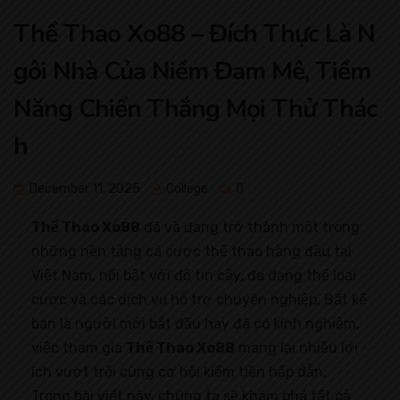
Thể Thao Xo88 – Đích Thực Là N
gôi Nhà Của Niềm Đam Mê, Tiềm
Năng Chiến Thắng Mọi Thử Thác
h
December 11, 2025
College
0
Thể Thao Xo88
đã và đang trở thành một trong
những nền tảng cá cược thể thao hàng đầu tại
Việt Nam, nổi bật với độ tin cậy, đa dạng thể loại
cược và các dịch vụ hỗ trợ chuyên nghiệp. Bất kể
bạn là người mới bắt đầu hay đã có kinh nghiệm,
việc tham gia
Thể Thao Xo88
mang lại nhiều lợi
ích vượt trội cùng cơ hội kiếm tiền hấp dẫn.
Trong bài viết này, chúng ta sẽ khám phá tất cả