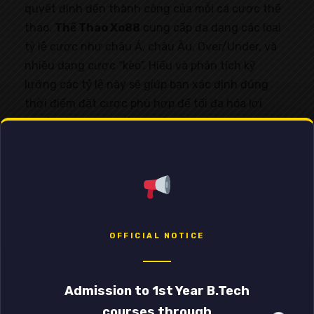
quyết định đến thành công của mỗi cá cược thể
thao.
Thể Thao Xo88
cung cấp đa dạng các loại
tỷ lệ cược như châu Á, châu Âu, Over/Under, và
nhiều dạng cược “kèo”. Hiểu và phân tích kỹ
lưỡng các tỷ lệ này sẽ giúp bạn xác định đúng
thời điểm đặt cược phù hợp để tối đa hóa lợi
nhuận cũng như giảm thiểu rủi ro.
Một bí quyết để tăng cơ hội thắng là so sánh tỷ lệ
cược giữa các nhà cái khác nhau, qua đó lựa
chọn các kèo có giá trị và tỉ lệ thắng cao hơn.
Ngoài ra, việc theo dõi các biến động tỷ lệ cược
trong thời gian thực cũng giúp bạn dự đoán xu
OFFICIAL NOTICE
hướng trận đấu để đặt cược chính xác hơn. Cuối
cùng, hãy đầu tư thời gian tìm hiểu sâu về từng
Admission to 1st Year B.Tech
trận đấu, đội hình, tình hình chấn thương và các
courses through
yếu tố ảnh hưởng để đưa ra quyết định có căn