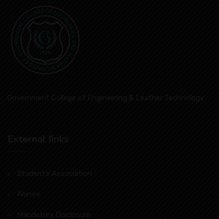
Government College of Engineering & Leather Technology
External Iinks
Student’s Association
Alumni
Mandatory Disclosure