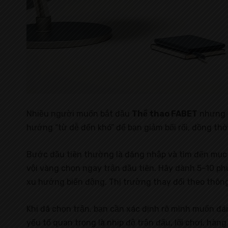
Nhiều người muốn bắt đầu
Thể thao FABET
nhưng l
hướng “từ dễ đến khó” để bạn giảm bối rối, đồng th
Bước đầu tiên thường là đăng nhập và tìm đến mụ
vội vàng chọn ngay trận đầu tiên. Hãy dành 5–10 phút
xu hướng biến động. Thị trường thay đổi theo thông 
Khi đã chọn trận, bạn cần xác định rõ mình muốn đánh 
yếu tố quan trọng là nhịp độ trận đấu, lối chơi, hàn