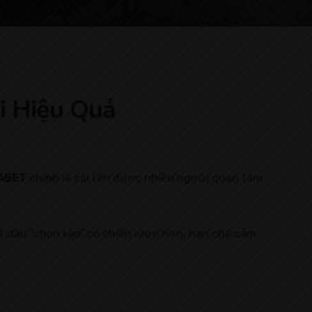
i Hiệu Quả
FABET
chính là cái tên được nhiều người quan tâm
t đầu “chọn kèo” có chiến lược hơn, hạn chế cảm