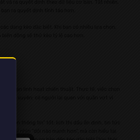
t và ra quyết định theo dữ liệu cơ bản. Tất nhiên,
 bạn ra quyết định tỉnh táo hơn.
các dạng kèo đặc biệt. Khi bạn có nhiều lựa chọn,
 biến động sẽ thử kèo tỷ lệ cao hơn.
èo để bạn linh hoạt chiến thuật. Thực tế, việc chọn
hường xuyên; có người lại quen với quần vợt vì
nguồn thông tin” tốt: lịch thi đấu ổn định, tin tức
hông chỉ nhìn “đội nào mạnh hơn”, mà còn hiểu tại
nhu cầu từ kèo cơ bản đến kèo đặc biệt (tùy thời