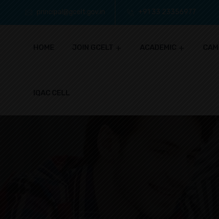
principal@gcelt.gov.in
+91 33 23356977
HOME
JOIN GCELT
ACADEMIC
CAM
IQAC CELL