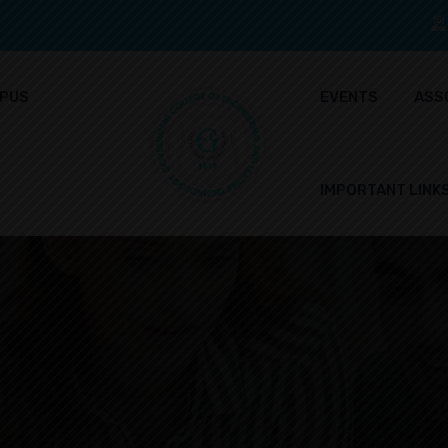
PUS
EVENTS
ASS
IMPORTANT LINK