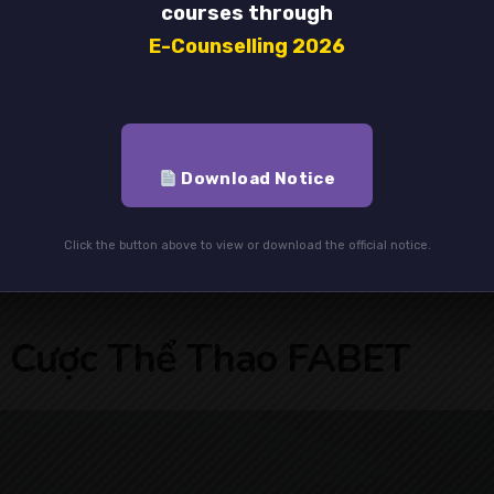
courses through
E-Counselling 2026
c các môn thể thao khác
cũng thường xuất hiện trong danh
thuật dựa trên chiến lược thi đấu: ai là người kiểm soát đ
bạn từng xem ít nhất vài trận, bạn sẽ hiểu cảm giác “đọc tr
Download Notice
thị trường giúp bạn không bị “đóng khung”. Khi bóng đá bậ
Click the button above to view or download the official notice.
tay” do thiếu kiên nhẫn. Để chơi hiệu quả tại
FABET
, hãy 
 Cược Thể Thao
FABET