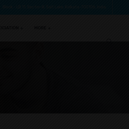
Block - LB 11, Sector-III, Salt Lake, Kolkata-700106, India.
OCIATION
MORE
S