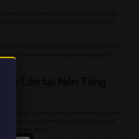
 hoạt động tại hitclub. Bước đầu tiên là xác định
ế. Sử dụng phần mềm hỗ trợ, xác định các bước đi
nh chiến thuật dựa trên kết quả thực tế, học hỏi từ
n duy trì lợi nhuận bền vững theo thời gian. Kỹ
 này.
ắng Lớn tại Nền Tảng
uộc chơi. Một số chiến thuật phổ biến bao gồm chiến
các phương pháp dựa trên xác suất để dự đoán các
a trên dữ liệu thực tế.