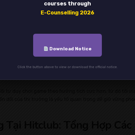
courses through
 hợp với từng loại trò chơi hoặc từng thời điểm là việc làm 
E-Counselling 2026
n tích các dữ liệu cố định, liên tục cập nhật các xu hướn
n hơn trên nền tảng hitclub.
Chơi Với Những Chiến Thuật
Download Notice
n thuật đã được kiểm chứng giúp bạn làm chủ cuộc chơi. C
 các phân tích sâu sắc về hành vi người chơi khác. Việc áp
Click the button above to view or download the official notice.
i tư duy chơi game theo hướng tích cực hơn, từ đó tối ưu 
ến đổi của thị trường là yếu tố quan trọng để giữ vững pho
g Tại Hitclub: Tổng Hợp Cá