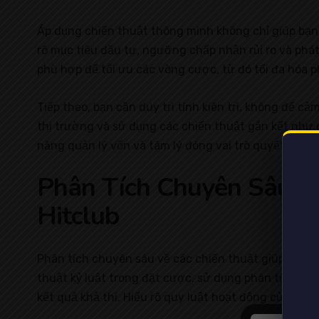
Áp dụng chiến thuật thông minh không chỉ giúp bạn 
rõ mục tiêu đầu tư, ngưỡng chấp nhận rủi ro và phát
phù hợp để tối ưu các vòng cược, từ đó tối đa hóa 
Tiếp theo, bạn cần duy trì tính kiên trì, không để c
thị trường và sử dụng các chiến thuật gắn kết như 
năng quản lý vốn và tâm lý đóng vai trò quyết định
Phân Tích Chuyên Sâu: C
Hitclub
Phân tích chuyên sâu về các chiến thuật giúp bạn th
thuật kỷ luật trong đặt cược, sử dụng phân tích cả
kết quả khả thi. Hiểu rõ quy luật hoạt động của từng