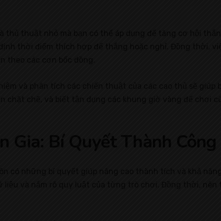
và thủ thuật nhỏ mà bạn có thể áp dụng để tăng cơ hội thắn
c định thời điểm thích hợp để thắng hoặc nghỉ. Đồng thời, vi
ốn theo các cơn bốc đồng.
nghiệm và phân tích các chiến thuật của các cao thủ sẽ giúp
n chặt chẽ, và biết tận dụng các khung giờ vàng để chơi cũ
 Gia: Bí Quyết Thành Công 
uôn có những bí quyết giúp nâng cao thành tích và khả năng
liệu và nắm rõ quy luật của từng trò chơi. Đồng thời, nên 