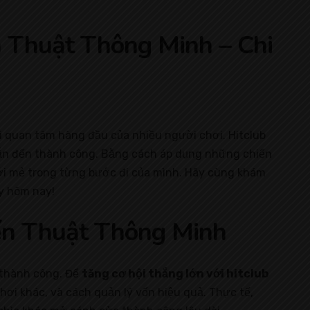
 Thuật Thông Minh – Chi
i quan tâm hàng đầu của nhiều người chơi. Hitclub
ể dẫn đến thành công. Bằng cách áp dụng những chiến
mới mẻ trong từng bước đi của mình. Hãy cùng khám
ay hôm nay!
iến Thuật Thông Minh
h thành công. Để
tăng cơ hội thắng lớn với hitclub
hơi khác, và cách quản lý vốn hiệu quả. Thực tế,