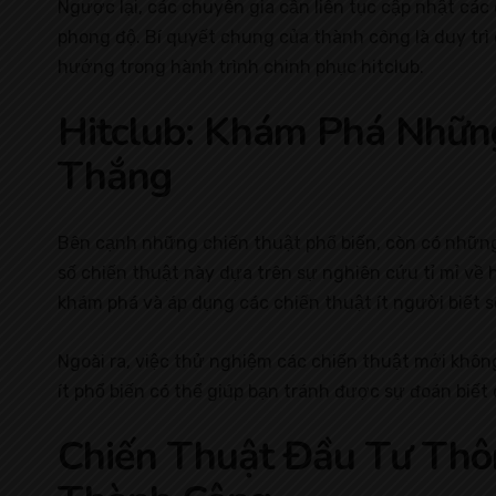
Ngược lại, các chuyên gia cần liên tục cập nhật cá
phong độ. Bí quyết chung của thành công là duy trì đ
hướng trong hành trình chinh phục hitclub.
Hitclub: Khám Phá Những
Thắng
Bên cạnh những chiến thuật phổ biến, còn có những 
số chiến thuật này dựa trên sự nghiên cứu tỉ mỉ về 
khám phá và áp dụng các chiến thuật ít người biết sẽ
Ngoài ra, việc thử nghiệm các chiến thuật mới khô
ít phổ biến có thể giúp bạn tránh được sự đoán biế
Chiến Thuật Đầu Tư Thô