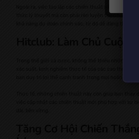
Ngoài ra, việc tạo lập các chiến thuật riêng biệt phù
thức lý thuyết mà còn phải rèn luyện thực hành, phâ
khả năng dự đoán chính xác, từ đó dễ dàng thắng lớ
Hitclub: Làm Chủ Cuộc 
Trong thế giới cá cược, không thể thiếu những chiế
xác suất, kinh nghiệm thực tế của các cao thủ, cùng
bạn duy trì lợi thế cạnh tranh trong mọi hoàn cảnh.
Thực tế, những chiến thuật này còn giúp bạn thay đổ
việc cập nhật các chiến thuật mới phù hợp với sự bi
dài, bền vững.
Tăng Cơ Hội Chiến Thắn