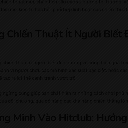
c chiến thuật mới, phân tích sâu các xu hướng thị trường, 
am mê, kiên trì học hỏi, phối hợp linh hoạt các chiến thuật
 Chiến Thuật Ít Người Biết 
chiến thuật ít người biết đến nhưng vô cùng hiệu quả trong
hành vi người chơi, các mô hình xác suất đặc biệt, hoặc các
 tạo ra lợi thế cạnh tranh vượt trội.
ng ngừng cũng giúp bạn phát hiện ra những cách chơi phù 
t của đối phương, qua đó nâng cao khả năng chiến thắng lớn
ng Minh Vào Hitclub: Hướn