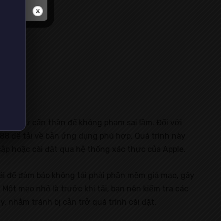
ẫn cần sự cẩn thận để không phạm sai lầm. Đối với
b88 để tải về bản ứng dụng phù hợp. Quá trình này
 cập hoặc cài đặt qua hệ thống xác thực của Apple.
 cái để đảm bảo không tải phải phần mềm giả mạo, gây
. Một mẹo nhỏ là trước khi tải, bạn nên kiểm tra các
, nhằm tránh bị cản trở quá trình cài đặt.