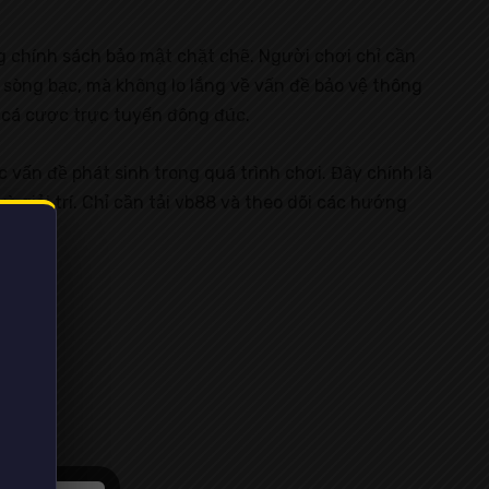
g chính sách bảo mật chặt chẽ. Người chơi chỉ cần
à sòng bạc, mà không lo lắng về vấn đề bảo vệ thông
g cá cược trực tuyến đông đúc.
vấn đề phát sinh trong quá trình chơi. Đây chính là
 giải trí. Chỉ cần tải vb88 và theo dõi các hướng
d