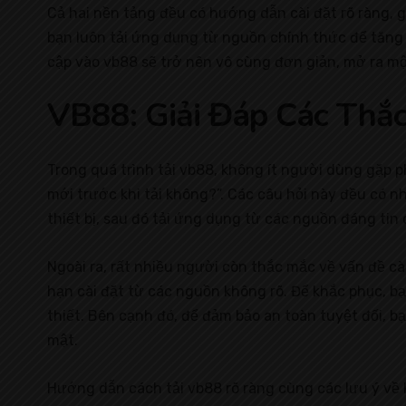
Cả hai nền tảng đều có hướng dẫn cài đặt rõ ràng, g
bạn luôn tải ứng dụng từ nguồn chính thức để tăng ca
cập vào vb88 sẽ trở nên vô cùng đơn giản, mở ra một 
VB88: Giải Đáp Các Thắ
Trong quá trình tải vb88, không ít người dùng gặp 
mới trước khi tải không?”. Các câu hỏi này đều có nh
thiết bị, sau đó tải ứng dụng từ các nguồn đáng ti
Ngoài ra, rất nhiều người còn thắc mắc về vấn đề c
hạn cài đặt từ các nguồn không rõ. Để khắc phục, bạ
thiết. Bên cạnh đó, để đảm bảo an toàn tuyệt đối, 
mật.
Hướng dẫn cách tải vb88 rõ ràng cùng các lưu ý về k