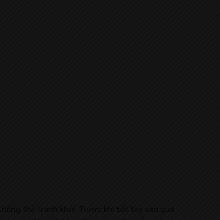
không thể tránh khỏi. Trước khi bắt tay vào quá