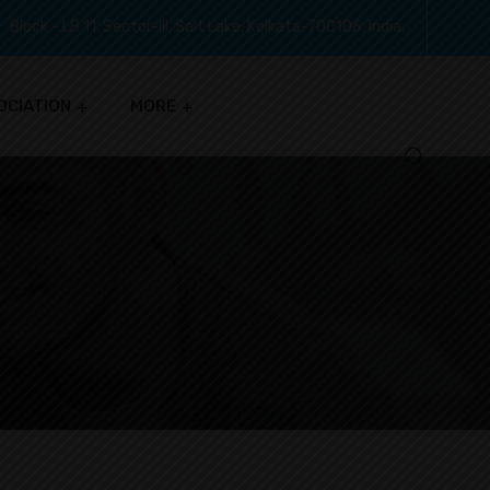
Block - LB 11, Sector-III, Salt Lake, Kolkata-700106, India.
OCIATION
MORE
S