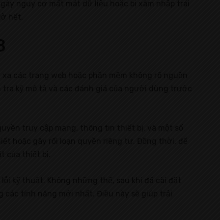
 gây nguy cơ mất mát dữ liệu hoặc bị xâm nhập trái
iờ hết.
8
ánh xa các trang web hoặc phần mềm không rõ nguồn
m tra kỹ mô tả và các đánh giá của người dùng trước
yền truy cập mạng, thông tin thiết bị, và một số
t hoặc gây rối loạn quyền riêng tư. Đồng thời, để
 của thiết bị.
 lỗi kỹ thuật. Không những thế, sau khi đã cài đặt
các tính năng mới nhất. Điều này sẽ giúp trải