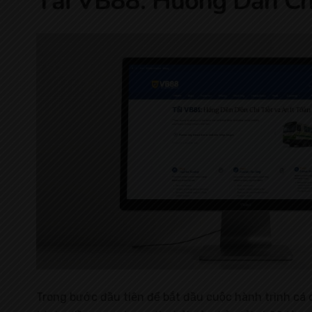
Tải VB88: Hướng Dẫn Chi
Trong bước đầu tiên để bắt đầu cuộc hành trình cá cư