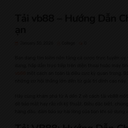
Tải vb88 – Hướng Dẫn Ch
ạn
January 30, 2026
College
0
Bạn đang tìm kiếm nền tảng cá cược trực tuyến uy tín
dạng, hấp dẫn trực tiếp trên điện thoại hoặc máy tí
vb88
một cách an toàn là điều cực kỳ quan trọng. Bà
những cơ hội thắng lớn đến từ giải trí đỉnh cao này.
Hãy cùng khám phá từ A đến Z về cách tải vb88 một
đề bảo mật hay rắc rối kỹ thuật. Điều đặc biệt, chú
hàng đầu, đảm bảo sự hài lòng của bạn khi sử dụng d