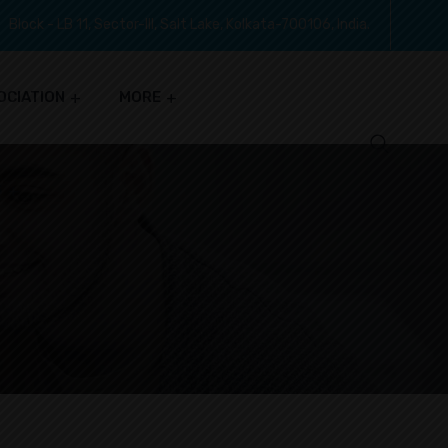
Block - LB 11, Sector-III, Salt Lake, Kolkata-700106, India.
OCIATION
MORE
S