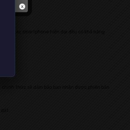
thường, các smartphone hiện đại đều có khả năng
án đoạn.
ồn chính thức sẽ đảm bảo bạn nhận được phiên bản
 đặt.