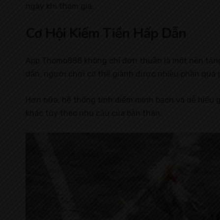
ngày khi tham gia.
Cơ Hội Kiếm Tiền Hấp Dẫn
App Thomo888 không chỉ đơn thuần là một nền tảng g
dẫn, người chơi có thể giành được nhiều phần quà giá
Hơn nữa, hệ thống tính điểm minh bạch và dễ hiểu g
khác tùy theo nhu cầu của bản thân.