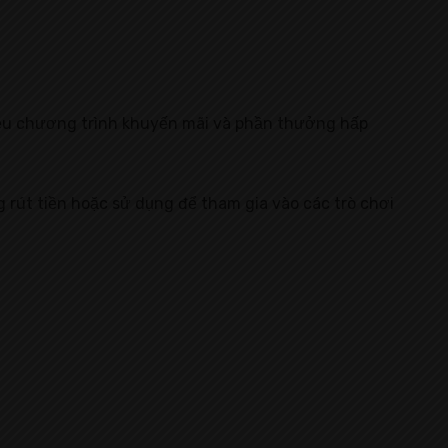
nhiều chương trình khuyến mãi và phần thưởng hấp
 rút tiền hoặc sử dụng để tham gia vào các trò chơi