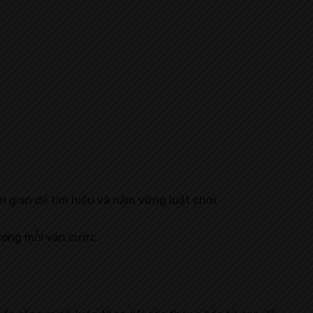
i gian để tìm hiểu và nắm vững luật chơi.
rong mỗi ván cược.