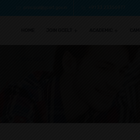
principal@gcelt.gov.in
+91 33 23356977
HOME
JOIN GCELT
ACADEMIC
CAM
IQAC CELL