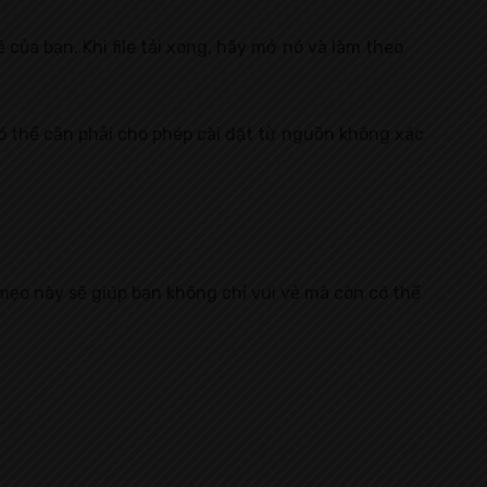
của bạn. Khi file tải xong, hãy mở nó và làm theo
ì có thể cần phải cho phép cài đặt từ nguồn không xác
mẹo này sẽ giúp bạn không chỉ vui vẻ mà còn có thể