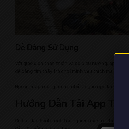
Dễ Dàng Sử Dụng
Với giao diện thân thiện và dễ điều hướng, app Tho
dễ dàng tìm thấy trò chơi mình yêu thích mà không 
Ngoài ra, app cũng hỗ trợ nhiều ngôn ngữ khác nhau
Hướng Dẫn Tải App Th
Để bắt đầu hành trình trải nghiệm các trò chơi tuyệ
điều đó một cách dễ dàng.