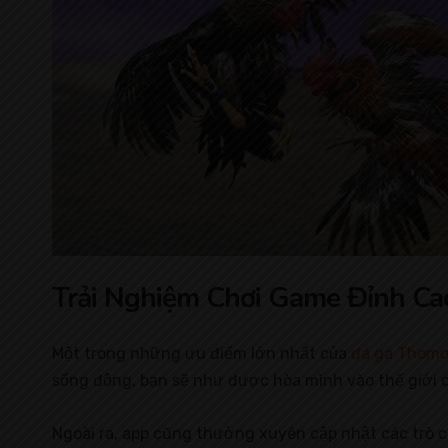
Trải Nghiệm Chơi Game Đỉnh Ca
Một trong những ưu điểm lớn nhất của
đá gà Thom
sống động, bạn sẽ như được hòa mình vào thế giới c
Ngoài ra, app cũng thường xuyên cập nhật các trò c